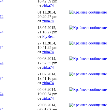
a74
18:42:59 pm
от
zirka74
01.11.2014,
a74
20:49:27 pm
от
zirka74
18.07.2015,
a74
21:16:27 pm
от
FlyBear
27.11.2014,
a74
19:41:25 pm
от
zirka74
09.08.2014,
a74
12:37:35 pm
от
zirka74
21.07.2014,
a74
18:41:16 pm
от
zirka74
05.07.2014,
a74
19:00:54 pm
от
zirka74
29.06.2014,
a74
07:01:07 am