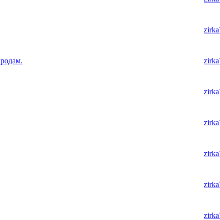
zirk
родам.
zirk
zirk
zirk
zirk
zirk
zirk