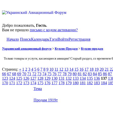
Добро пожаловать,
Гость
.
Вам не пришло
письмо с кодом активации?
Начало
Поиск
Календарь
Тэги
Войти
Регистрация
Украинский авиационный форум
>
Куплю-Продам
>
Куплю-продам
Только товары и услуги, касающиеся авиации! Старый раздел, со временем 
Страниц:
«
1
2
3
4
5
6
7
8
9
10
11
12
13
14
15
16
17
18
19
20
21
2
66
67
68
69
70
71
72
73
74
75
76
77
78
79
80
81
82
83
84
85
86
87
123
124
125
126
127
128
129
130
131
132
133
134
135
136
137
13
170
171
172
173
174
175
176
177
178
179
180
181
182
183
184
18
Тема
Продам 1919т