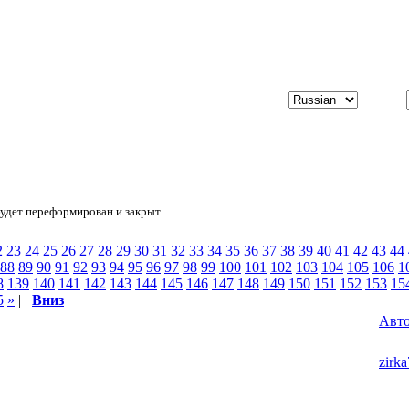
будет переформирован и закрыт.
2
23
24
25
26
27
28
29
30
31
32
33
34
35
36
37
38
39
40
41
42
43
44
88
89
90
91
92
93
94
95
96
97
98
99
100
101
102
103
104
105
106
1
8
139
140
141
142
143
144
145
146
147
148
149
150
151
152
153
15
5
»
|
Вниз
Авт
zirk