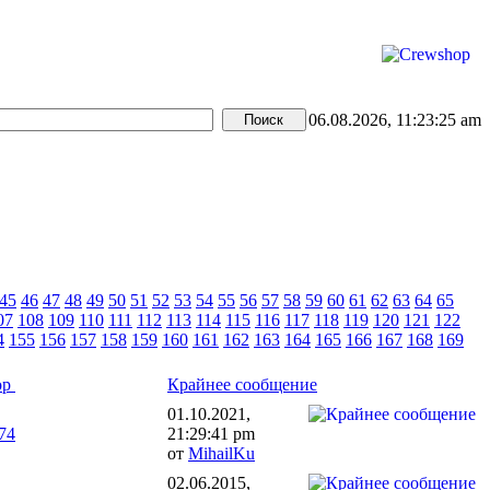
06.08.2026, 11:23:25 am
45
46
47
48
49
50
51
52
53
54
55
56
57
58
59
60
61
62
63
64
65
07
108
109
110
111
112
113
114
115
116
117
118
119
120
121
122
4
155
156
157
158
159
160
161
162
163
164
165
166
167
168
169
ор
Крайнее сообщение
01.10.2021,
a74
21:29:41 pm
от
MihailKu
02.06.2015,