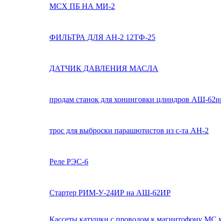
МСХ ПБ НА МИ-2
ФИЛЬТРА ДЛЯ АН-2 12ТФ-25
ДАТЧИК ДАВЛЕНИЯ МАСЛА
продам станок для хонинговки цлиндров АШ-62и
трос для выброски парашютистов из с-та АН-2
Реле РЭС-6
Стартер РИМ-У-24ИР на АШ-62ИР
Кассеты,катушки с проводом к магнитофону МС