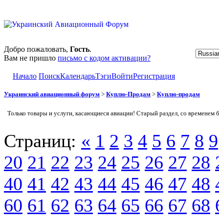
Добро пожаловать,
Гость
.
Вам не пришло
письмо с кодом активации?
Начало
Поиск
Календарь
Тэги
Войти
Регистрация
Украинский авиационный форум
>
Куплю-Продам
>
Куплю-продам
Только товары и услуги, касающиеся авиации! Старый раздел, со временем 
Страниц:
«
1
2
3
4
5
6
7
8
9
20
21
22
23
24
25
26
27
28
40
41
42
43
44
45
46
47
48
60
61
62
63
64
65
66
67
68