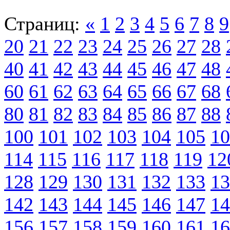
Страниц:
«
1
2
3
4
5
6
7
8
9
20
21
22
23
24
25
26
27
28
40
41
42
43
44
45
46
47
48
60
61
62
63
64
65
66
67
68
80
81
82
83
84
85
86
87
88
100
101
102
103
104
105
10
114
115
116
117
118
119
12
128
129
130
131
132
133
13
142
143
144
145
146
147
14
156
157
158
159
160
161
16