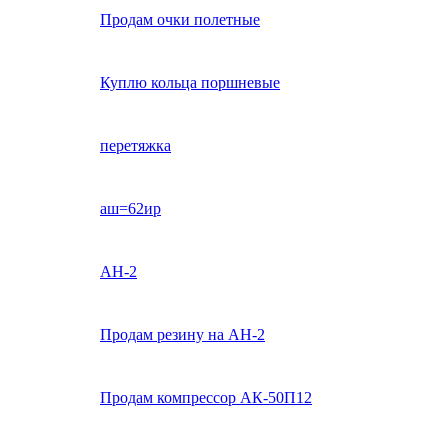
Продам очки полетные
Куплю кольца поршневые
перетяжка
аш=62ир
АН-2
Продам резину на АН-2
Продам компрессор АК-50П12