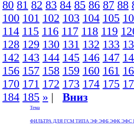
80
81
82
83
84
85
86
87
88
100
101
102
103
104
105
10
114
115
116
117
118
119
12
128
129
130
131
132
133
13
142
143
144
145
146
147
14
156
157
158
159
160
161
16
170
171
172
173
174
175
17
184
185
»
|
Вниз
Тема
ФИЛЬТРА ДЛЯ ГСМ ТИПА ЭФ ЭФБ ЭФК ЭФС 