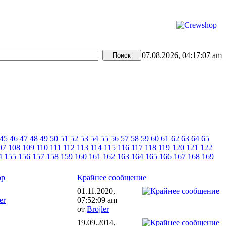
07.08.2026, 04:17:07 am
45
46
47
48
49
50
51
52
53
54
55
56
57
58
59
60
61
62
63
64
65
07
108
109
110
111
112
113
114
115
116
117
118
119
120
121
122
4
155
156
157
158
159
160
161
162
163
164
165
166
167
168
169
ор
Крайнее сообщение
01.11.2020,
er
07:52:09 am
от
Brojler
19.09.2014,