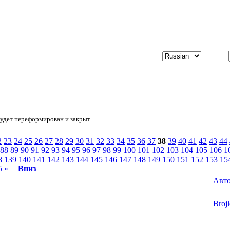
будет переформирован и закрыт.
2
23
24
25
26
27
28
29
30
31
32
33
34
35
36
37
38
39
40
41
42
43
44
88
89
90
91
92
93
94
95
96
97
98
99
100
101
102
103
104
105
106
1
8
139
140
141
142
143
144
145
146
147
148
149
150
151
152
153
15
5
»
|
Вниз
Авт
Brojl