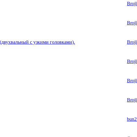
Brojl
Brojl
двухвальный с узкими головками).
Brojl
Brojl
Brojl
Brojl
bun2