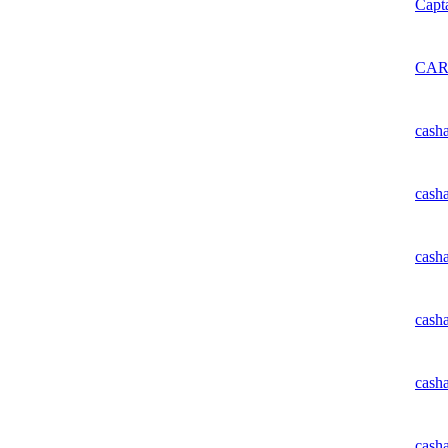
Capt
CA
cash
cash
cash
cash
cash
cash