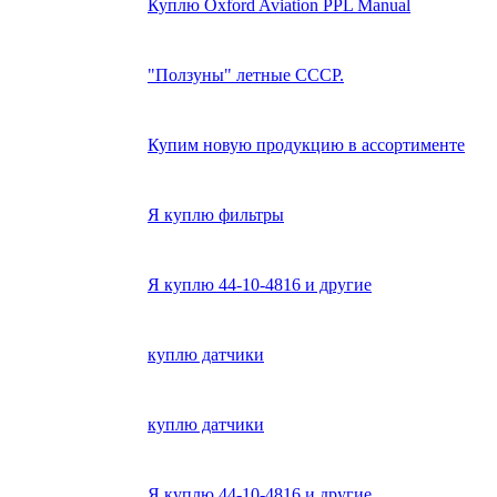
Куплю Oxford Aviation PPL Manual
"Ползуны" летные СССР.
Купим новую продукцию в ассортименте
Я куплю фильтры
Я куплю 44-10-4816 и другие
куплю датчики
куплю датчики
Я куплю 44-10-4816 и другие