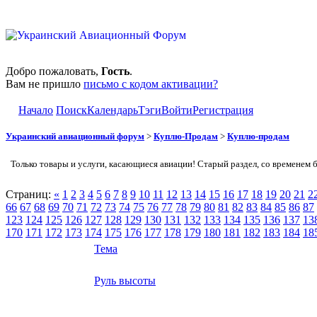
Добро пожаловать,
Гость
.
Вам не пришло
письмо с кодом активации?
Начало
Поиск
Календарь
Тэги
Войти
Регистрация
Украинский авиационный форум
>
Куплю-Продам
>
Куплю-продам
Только товары и услуги, касающиеся авиации! Старый раздел, со временем 
Страниц:
«
1
2
3
4
5
6
7
8
9
10
11
12
13
14
15
16
17
18
19
20
21
2
66
67
68
69
70
71
72
73
74
75
76
77
78
79
80
81
82
83
84
85
86
87
123
124
125
126
127
128
129
130
131
132
133
134
135
136
137
13
170
171
172
173
174
175
176
177
178
179
180
181
182
183
184
18
Тема
Руль высоты