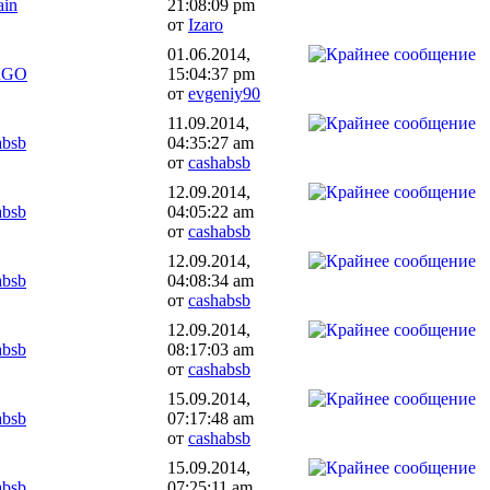
ain
21:08:09 pm
от
Izaro
01.06.2014,
RGO
15:04:37 pm
от
evgeniy90
11.09.2014,
absb
04:35:27 am
от
cashabsb
12.09.2014,
absb
04:05:22 am
от
cashabsb
12.09.2014,
absb
04:08:34 am
от
cashabsb
12.09.2014,
absb
08:17:03 am
от
cashabsb
15.09.2014,
absb
07:17:48 am
от
cashabsb
15.09.2014,
absb
07:25:11 am