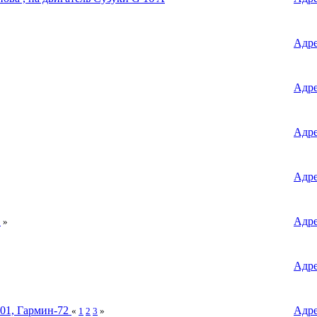
Адр
Адр
Адр
Адр
Адр
2
»
Адр
01, Гармин-72
Адр
«
1
2
3
»