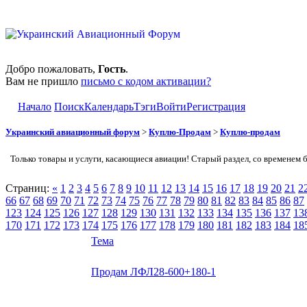
Добро пожаловать,
Гость
.
Вам не пришло
письмо с кодом активации?
Начало
Поиск
Календарь
Тэги
Войти
Регистрация
Украинский авиационный форум
>
Куплю-Продам
>
Куплю-продам
Только товары и услуги, касающиеся авиации! Старый раздел, со временем 
Страниц:
«
1
2
3
4
5
6
7
8
9
10
11
12
13
14
15
16
17
18
19
20
21
2
66
67
68
69
70
71
72
73
74
75
76
77
78
79
80
81
82
83
84
85
86
87
123
124
125
126
127
128
129
130
131
132
133
134
135
136
137
13
170
171
172
173
174
175
176
177
178
179
180
181
182
183
184
18
Тема
Продам ЛФЛ28-600+180-1