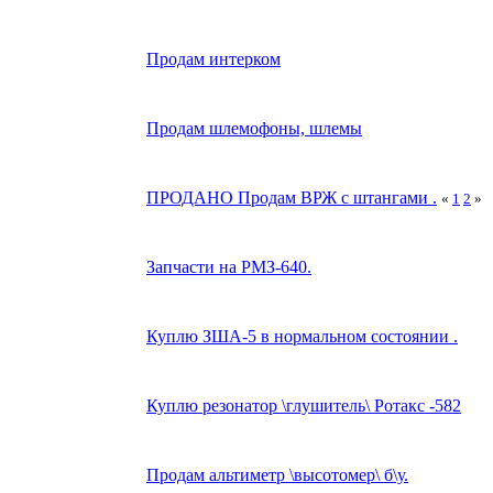
Продам интерком
Продам шлемофоны, шлемы
ПРОДАНО Продам ВРЖ с штангами .
«
1
2
»
Запчасти на РМЗ-640.
Куплю ЗША-5 в нормальном состоянии .
Куплю резонатор \глушитель\ Ротакс -582
Продам альтиметр \высотомер\ б\у.