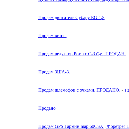
Продам двигатель Субару ЕG-1,8
Продам винт .
Продам редуктор Ротакс С-3 б\у . ПРОДАН.
Продам ЗША-3.
Продам шлемофон с очками. ПРОДАНО.
«
1
Продано
Продам GPS Гармин map 60CSX , Форетрег 1