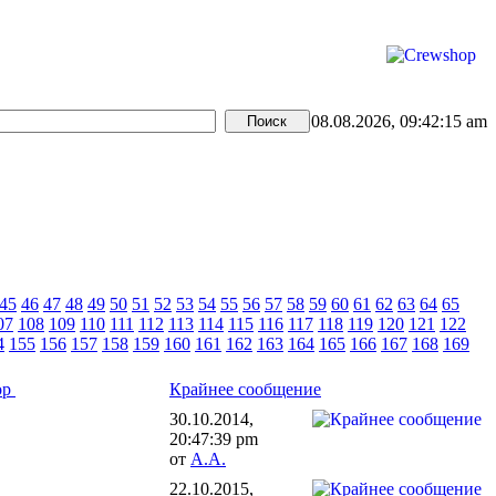
08.08.2026, 09:42:15 am
45
46
47
48
49
50
51
52
53
54
55
56
57
58
59
60
61
62
63
64
65
07
108
109
110
111
112
113
114
115
116
117
118
119
120
121
122
4
155
156
157
158
159
160
161
162
163
164
165
166
167
168
169
ор
Крайнее сообщение
30.10.2014,
20:47:39 pm
от
А.А.
22.10.2015,