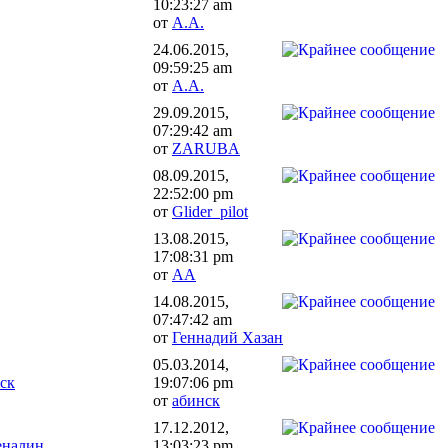
10:23:27 am
от
А.А.
24.06.2015,
09:59:25 am
от
А.А.
29.09.2015,
07:29:42 am
от
ZARUBA
08.09.2015,
22:52:00 pm
от
Glider_pilot
13.08.2015,
17:08:31 pm
от
АА
14.08.2015,
07:47:42 am
от
Геннадий Хазан
05.03.2014,
ск
19:07:06 pm
от
абинск
17.12.2012,
еналин
13:03:23 pm