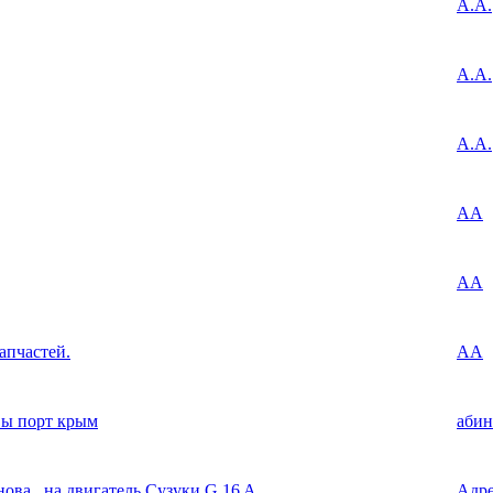
А.А.
А.А.
А.А.
АА
АА
апчастей.
АА
вы порт крым
абин
ова , на двигатель Сузуки G 16 A
Адр