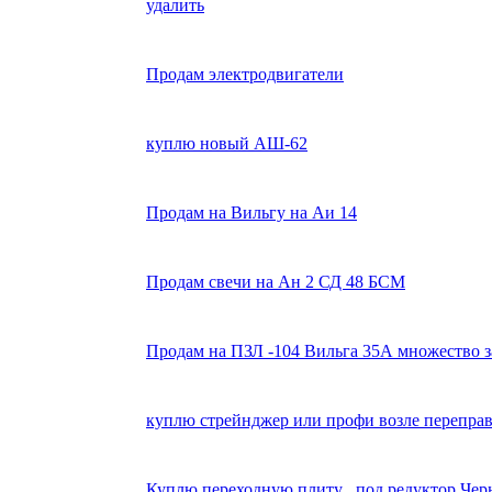
удалить
Продам электродвигатели
куплю новый АШ-62
Продам на Вильгу на Аи 14
Продам свечи на Ан 2 СД 48 БСМ
Продам на ПЗЛ -104 Вильга 35А множество з
куплю стрейнджер или профи возле перепра
Куплю переходную плиту , под редуктор Черн