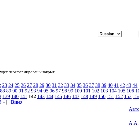
будет переформирован и закрыт.
2
23
24
25
26
27
28
29
30
31
32
33
34
35
36
37
38
39
40
41
42
43
44
88
89
90
91
92
93
94
95
96
97
98
99
100
101
102
103
104
105
106
1
8
139
140
141
142
143
144
145
146
147
148
149
150
151
152
153
15
5
»
|
Вниз
Авт
А.А.