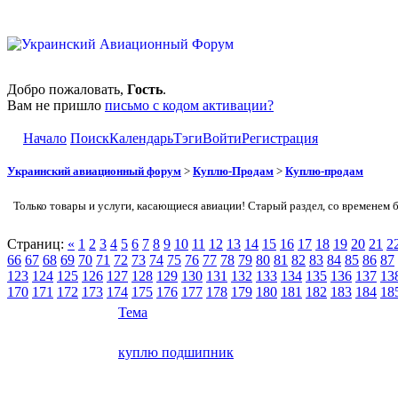
Добро пожаловать,
Гость
.
Вам не пришло
письмо с кодом активации?
Начало
Поиск
Календарь
Тэги
Войти
Регистрация
Украинский авиационный форум
>
Куплю-Продам
>
Куплю-продам
Только товары и услуги, касающиеся авиации! Старый раздел, со временем 
Страниц:
«
1
2
3
4
5
6
7
8
9
10
11
12
13
14
15
16
17
18
19
20
21
2
66
67
68
69
70
71
72
73
74
75
76
77
78
79
80
81
82
83
84
85
86
87
123
124
125
126
127
128
129
130
131
132
133
134
135
136
137
13
170
171
172
173
174
175
176
177
178
179
180
181
182
183
184
18
Тема
куплю подшипник