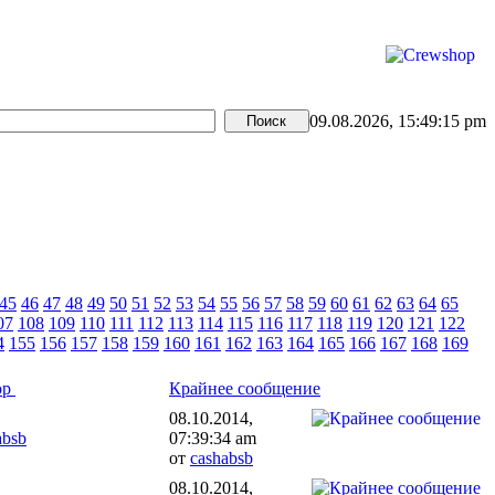
09.08.2026, 15:49:15 pm
45
46
47
48
49
50
51
52
53
54
55
56
57
58
59
60
61
62
63
64
65
07
108
109
110
111
112
113
114
115
116
117
118
119
120
121
122
4
155
156
157
158
159
160
161
162
163
164
165
166
167
168
169
ор
Крайнее сообщение
08.10.2014,
absb
07:39:34 am
от
cashabsb
08.10.2014,