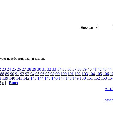
будет переформирован и закрыт.
2
23
24
25
26
27
28
29
30
31
32
33
34
35
36
37
38
39
40
41
42
43
44
88
89
90
91
92
93
94
95
96
97
98
99
100
101
102
103
104
105
106
1
8
139
140
141
142
143
144
145
146
147
148
149
150
151
152
153
15
5
»
|
Вниз
Авт
cash