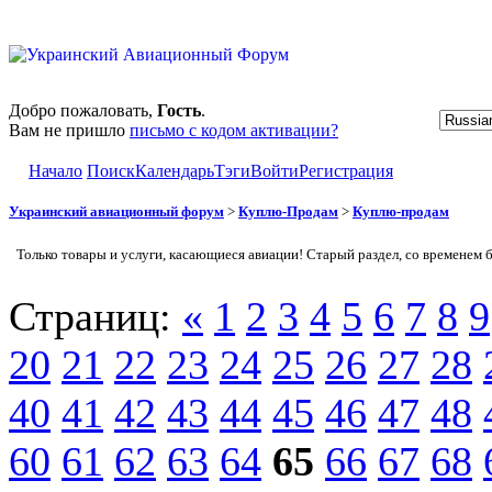
Добро пожаловать,
Гость
.
Вам не пришло
письмо с кодом активации?
Начало
Поиск
Календарь
Тэги
Войти
Регистрация
Украинский авиационный форум
>
Куплю-Продам
>
Куплю-продам
Только товары и услуги, касающиеся авиации! Старый раздел, со временем 
Страниц:
«
1
2
3
4
5
6
7
8
9
20
21
22
23
24
25
26
27
28
40
41
42
43
44
45
46
47
48
60
61
62
63
64
65
66
67
68