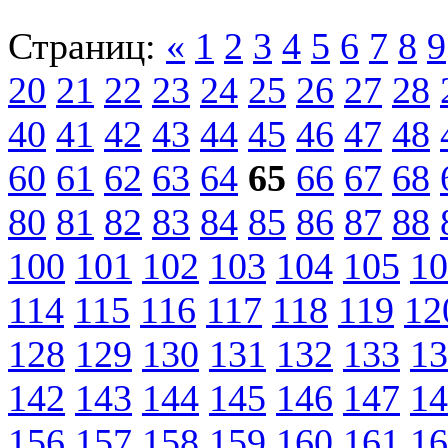
Страниц:
«
1
2
3
4
5
6
7
8
9
20
21
22
23
24
25
26
27
28
40
41
42
43
44
45
46
47
48
60
61
62
63
64
65
66
67
68
80
81
82
83
84
85
86
87
88
100
101
102
103
104
105
10
114
115
116
117
118
119
12
128
129
130
131
132
133
13
142
143
144
145
146
147
14
156
157
158
159
160
161
16