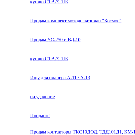
куплю СТВ-3ТПБ
Продам комплект мотодельтоплан "Космос"
Продам УС-250 и ВД-10
куплю СТВ-3ТПБ
Ищу для планера А-11 / А-13
на удаление
Продано!
Продам контакторы ТКС10ДОД, ТДД101Д1, КМ-1