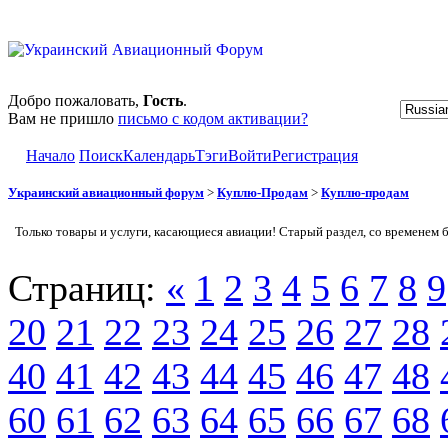
Добро пожаловать,
Гость
.
Вам не пришло
письмо с кодом активации?
Начало
Поиск
Календарь
Тэги
Войти
Регистрация
Украинский авиационный форум
>
Куплю-Продам
>
Куплю-продам
Только товары и услуги, касающиеся авиации! Старый раздел, со временем 
Страниц:
«
1
2
3
4
5
6
7
8
9
20
21
22
23
24
25
26
27
28
40
41
42
43
44
45
46
47
48
60
61
62
63
64
65
66
67
68