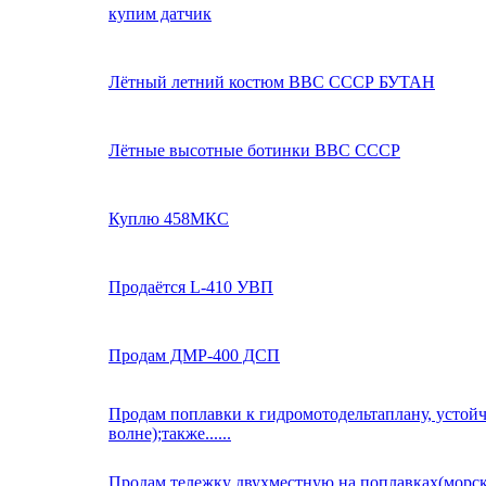
купим датчик
Лётный летний костюм ВВС СССР БУТАН
Лётные высотные ботинки ВВС СССР
Куплю 458МКС
Продаётся L-410 УВП
Продам ДМР-400 ДСП
Продам поплавки к гидромотодельтаплану, устой
волне);также......
Продам тележку двухместную на поплавках(морск