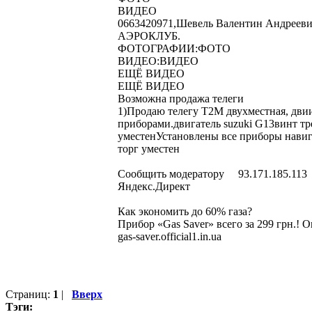
ВИДЕО
0663420971,Шевель Валентин Андреевич, 
АЭРОКЛУБ.
ФОТОГРАФИИ:ФОТО
ВИДЕО:ВИДЕО
ЕЩЁ ВИДЕО
ЕЩЁ ВИДЕО
Возможна продажа телеги
1)Продаю телегу Т2М двухместная, двии
приборами.двигатель suzuki G13винт тр
уместенУстановлены все приборы навиг
торг уместен
Сообщить модератору 93.171.185.113
Яндекс.Директ
Как экономить до 60% газа?
Прибор «Gas Saver» всего за 299 грн.! 
gas-saver.official1.in.ua
Страниц:
1
|
Вверх
Тэги: