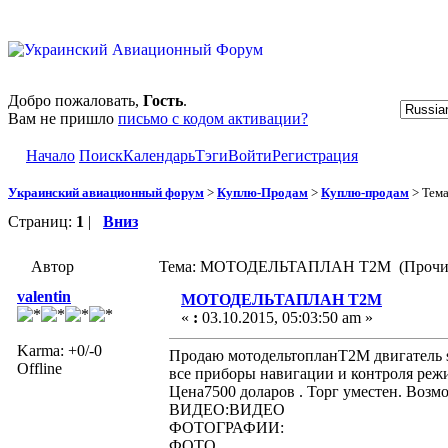
Добро пожаловать,
Гость
.
Вам не пришло
письмо с кодом активации?
Начало
Поиск
Календарь
Тэги
Войти
Регистрация
Украинский авиационный форум
>
Куплю-Продам
>
Куплю-продам
> Тем
Страниц:
1
|
Вниз
Автор
Тема: МОТОДЕЛЬТАПЛАН Т2М (Прочита
valentin
МОТОДЕЛЬТАПЛАН Т2М
«
:
03.10.2015, 05:03:50 am »
Karma: +0/-0
Продаю мотодельтопланТ2М двигатель su
Offline
все приборы навигации и контроля режи
Цена7500 доларов . Торг уместен. Возм
ВИДЕО:ВИДЕО
ФОТОГРАФИИ:
ФОТО