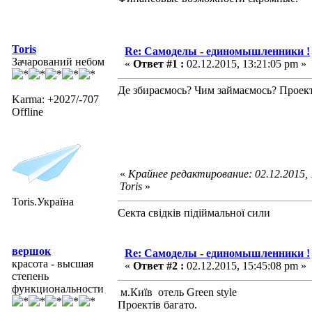
Toris
Re: Самоделы - единомышленники !
Зачарований небом
«
Ответ #1 :
02.12.2015, 13:21:05 pm »
Де збираємось? Чим займаємось? Проекти
Karma: +2027/-707
Offline
«
Крайнее редактирование: 02.12.2015,
Toris
»
Toris.Україна
Секта свідків підіймальної сили
вершок
Re: Самоделы - единомышленники !
красота - высшая
«
Ответ #2 :
02.12.2015, 15:45:08 pm »
степень
функциональности
м.Київ отель Green style
Проектів багато.