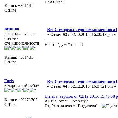
Нам цікаві.
Karma: +361/-31
Offline
вершок
Re: Самоделы - единомышленники !
красота - высшая
«
Ответ #3 :
02.12.2015, 16:00:18 pm »
степень
функциональности
Навіть "дуже" цікаві!
Karma: +361/-31
Offline
Toris
Re: Самоделы - единомышленники !
Зачарований небом
«
Ответ #4 :
02.12.2015, 16:07:21 pm »
Цитата: вершок от 02.12.2015, 15:45:08 
Karma: +2027/-707
м.Київ отель Green style
Offline
Ех, "это далеко от Беrдичева"...