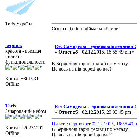
Toris.Україна
Секта свідків підіймальної сили
вершок
Re: Самоделы - единомышленники !
красота - высшая
«
Ответ #5 :
02.12.2015, 16:55:49 pm »
степень
функциональности
В Бердичові гарні фахівці по металу.
Це десь на пів дорозі до вас?
Karma: +361/-31
Offline
Toris
Re: Самоделы - единомышленники !
Зачарований небом
«
Ответ #6 :
02.12.2015, 20:33:45 pm »
Цитата: вершок от 02.12.2015, 16:55:49 
Karma: +2027/-707
В Бердичові гарні фахівці по металу.
Offline
Це десь на пів дорозі до вас?