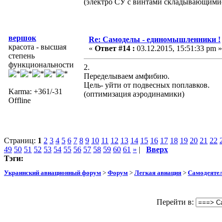
(электро СУ с винтами складывающимис
вершок
Re: Самоделы - единомышленники !
красота - высшая
«
Ответ #14 :
03.12.2015, 15:51:33 pm »
степень
функциональности
2.
Переделываем амфибию.
Цель- уйти от подвесных поплавков.
Karma: +361/-31
(оптимизация аэродинамики)
Offline
Страниц:
1
2
3
4
5
6
7
8
9
10
11
12
13
14
15
16
17
18
19
20
21
22
49
50
51
52
53
54
55
56
57
58
59
60
61
»
|
Вверх
Тэги:
Украинский авиационный форум
>
Форум
>
Легкая авиация
>
Самодеятел
Перейти в: