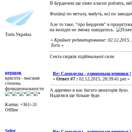
В Бердичеві ще пиво класне роблять, мі
Фахівці по металу, мабуть, всі по завод
Але то таке, "про Бердичів" я процитува
на вихідні не зможу навідатись.
Toris.Україна
«
Крайнее редактирование: 02.12.2015,
Toris
»
Секта свідків підіймальної сили
вершок
Re: Самоделы - единомышленники !
красота - высшая
«
Ответ #7 :
02.12.2015, 20:39:41 pm »
степень
функциональности
А даремно в нас багато авиаторів було.
Надіємся ще більше буде.
Karma: +361/-31
Offline
Soleg
Re: Самоделы - единомышленники !