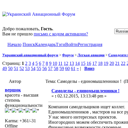
Добро пожаловать,
Гость
.
Вам не пришло
письмо с кодом активации?
Начало
Поиск
Календарь
Тэги
Войти
Регистрация
Украинский авиационный форум
>
Форум
>
Легкая авиация
>
Самодеятел
Страниц:
1
2
3
4
5
6
7
8
9
10
11
12
13
14
15
16
17
18
19
20
21
22
49
50
51
52
53
54
55
56
57
58
59
60
61
»
|
Вниз
Автор
Тема: Самоделы - единомышленники ! (П
вершок
Самоделы - единомышленники !
красота - высшая
«
:
02.12.2015, 13:13:48 pm »
степень
функциональности
Компания самодельщиков ищет коллег.
Единомышленников , мастеров на все р
У нас много интересных проектов.
Karma: +361/-31
Иногородних можем обеспечить прожив
Offline
Финансовые возможности скромные.