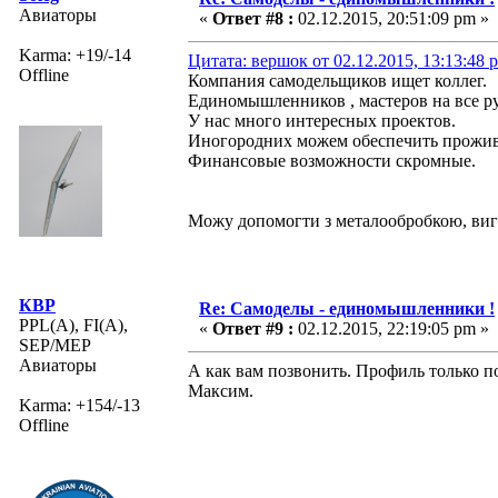
Авиаторы
«
Ответ #8 :
02.12.2015, 20:51:09 pm »
Karma: +19/-14
Цитата: вершок от 02.12.2015, 13:13:48 
Offline
Компания самодельщиков ищет коллег.
Единомышленников , мастеров на все р
У нас много интересных проектов.
Иногородних можем обеспечить прожив
Финансовые возможности скромные.
Можу допомогти з металообробкою, ви
КВР
Re: Самоделы - единомышленники !
PPL(A), FI(A),
«
Ответ #9 :
02.12.2015, 22:19:05 pm »
SEP/MEP
Авиаторы
А как вам позвонить. Профиль только по
Максим.
Karma: +154/-13
Offline