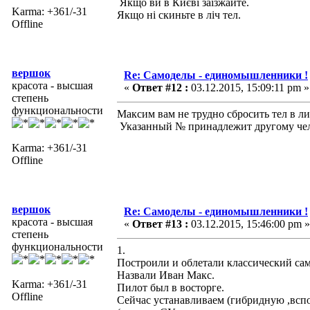
Якщо ви в Києві заїзжайте.
Karma: +361/-31
Якщо ні скиньте в ліч тел.
Offline
вершок
Re: Самоделы - единомышленники !
красота - высшая
«
Ответ #12 :
03.12.2015, 15:09:11 pm »
степень
функциональности
Максим вам не трудно сбросить тел в ли
Указанный № принадлежит другому чел
Karma: +361/-31
Offline
вершок
Re: Самоделы - единомышленники !
красота - высшая
«
Ответ #13 :
03.12.2015, 15:46:00 pm »
степень
функциональности
1.
Построили и облетали классический сам
Назвали Иван Макс.
Karma: +361/-31
Пилот был в восторге.
Offline
Сейчас устанавливаем (гибридную ,всп