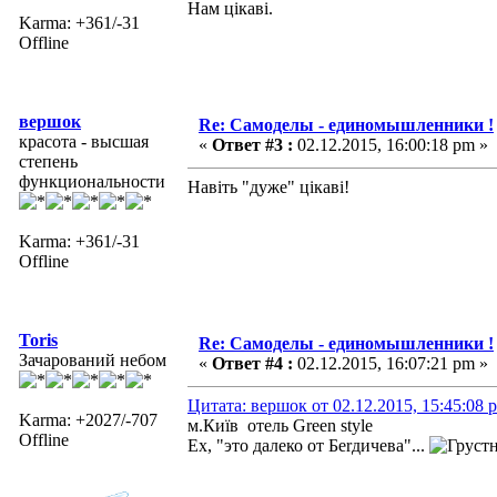
Нам цікаві.
Karma: +361/-31
Offline
вершок
Re: Самоделы - единомышленники !
красота - высшая
«
Ответ #3 :
02.12.2015, 16:00:18 pm »
степень
функциональности
Навіть "дуже" цікаві!
Karma: +361/-31
Offline
Toris
Re: Самоделы - единомышленники !
Зачарований небом
«
Ответ #4 :
02.12.2015, 16:07:21 pm »
Цитата: вершок от 02.12.2015, 15:45:08 
Karma: +2027/-707
м.Київ отель Green style
Offline
Ех, "это далеко от Беrдичева"...