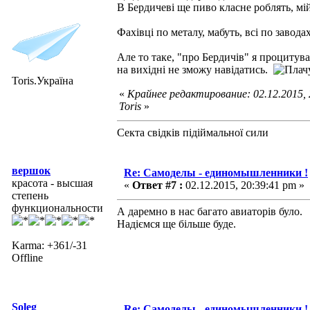
В Бердичеві ще пиво класне роблять, мі
Фахівці по металу, мабуть, всі по завод
Але то таке, "про Бердичів" я процитува
на вихідні не зможу навідатись.
Toris.Україна
«
Крайнее редактирование: 02.12.2015,
Toris
»
Секта свідків підіймальної сили
вершок
Re: Самоделы - единомышленники !
красота - высшая
«
Ответ #7 :
02.12.2015, 20:39:41 pm »
степень
функциональности
А даремно в нас багато авиаторів було.
Надіємся ще більше буде.
Karma: +361/-31
Offline
Soleg
Re: Самоделы - единомышленники !