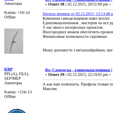
Авиаторы
«
Ответ #8 :
02.12.2015, 20:51:09 pm »
Karma: +19/-14
Цитата: вершок от 02.12.2015, 13:13:48 
Offline
Компания самодельщиков ищет коллег.
Единомышленников , мастеров на все р
У нас много интересных проектов.
Иногородних можем обеспечить прожив
Финансовые возможности скромные.
Можу допомогти з металообробкою, ви
КВР
Re: Самоделы - единомышленники !
PPL(A), FI(A),
«
Ответ #9 :
02.12.2015, 22:19:05 pm »
SEP/MEP
Авиаторы
А как вам позвонить. Профиль только по
Максим.
Karma: +154/-13
Offline