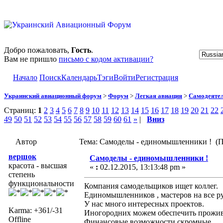
Добро пожаловать,
Гость
.
Вам не пришло
письмо с кодом активации?
Начало
Поиск
Календарь
Тэги
Войти
Регистрация
Украинский авиационный форум
>
Форум
>
Легкая авиация
>
Самодеятел
Страниц:
1
2
3
4
5
6
7
8
9
10
11
12
13
14
15
16
17
18
19
20
21
22
49
50
51
52
53
54
55
56
57
58
59
60
61
»
|
Вниз
Автор
Тема: Самоделы - единомышленники ! (П
вершок
Самоделы - единомышленники !
красота - высшая
«
:
02.12.2015, 13:13:48 pm »
степень
функциональности
Компания самодельщиков ищет коллег.
Единомышленников , мастеров на все р
У нас много интересных проектов.
Karma: +361/-31
Иногородних можем обеспечить прожив
Offline
Финансовые возможности скромные.