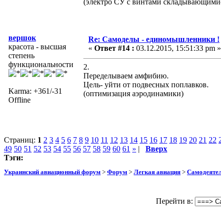
(электро СУ с винтами складывающимис
вершок
Re: Самоделы - единомышленники !
красота - высшая
«
Ответ #14 :
03.12.2015, 15:51:33 pm »
степень
функциональности
2.
Переделываем амфибию.
Цель- уйти от подвесных поплавков.
Karma: +361/-31
(оптимизация аэродинамики)
Offline
Страниц:
1
2
3
4
5
6
7
8
9
10
11
12
13
14
15
16
17
18
19
20
21
22
49
50
51
52
53
54
55
56
57
58
59
60
61
»
|
Вверх
Тэги:
Украинский авиационный форум
>
Форум
>
Легкая авиация
>
Самодеятел
Перейти в: