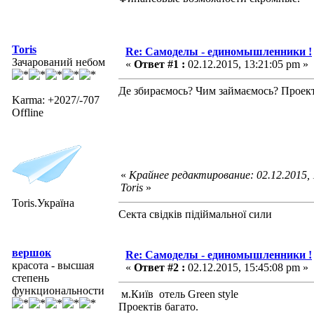
Toris
Re: Самоделы - единомышленники !
Зачарований небом
«
Ответ #1 :
02.12.2015, 13:21:05 pm »
Де збираємось? Чим займаємось? Проекти
Karma: +2027/-707
Offline
«
Крайнее редактирование: 02.12.2015,
Toris
»
Toris.Україна
Секта свідків підіймальної сили
вершок
Re: Самоделы - единомышленники !
красота - высшая
«
Ответ #2 :
02.12.2015, 15:45:08 pm »
степень
функциональности
м.Київ отель Green style
Проектів багато.