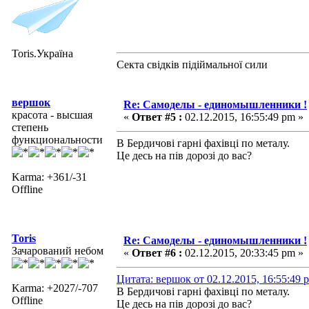
Toris.Україна
Секта свідків підіймальної сили
вершок
Re: Самоделы - единомышленники !
красота - высшая
«
Ответ #5 :
02.12.2015, 16:55:49 pm »
степень
функциональности
В Бердичові гарні фахівці по металу.
Це десь на пів дорозі до вас?
Karma: +361/-31
Offline
Toris
Re: Самоделы - единомышленники !
Зачарований небом
«
Ответ #6 :
02.12.2015, 20:33:45 pm »
Цитата: вершок от 02.12.2015, 16:55:49 
Karma: +2027/-707
В Бердичові гарні фахівці по металу.
Offline
Це десь на пів дорозі до вас?