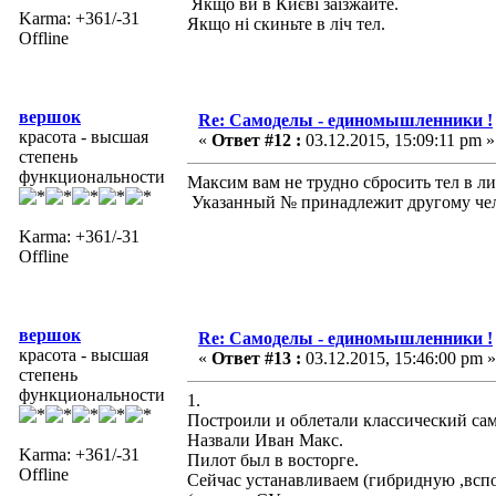
Якщо ви в Києві заїзжайте.
Karma: +361/-31
Якщо ні скиньте в ліч тел.
Offline
вершок
Re: Самоделы - единомышленники !
красота - высшая
«
Ответ #12 :
03.12.2015, 15:09:11 pm »
степень
функциональности
Максим вам не трудно сбросить тел в ли
Указанный № принадлежит другому чел
Karma: +361/-31
Offline
вершок
Re: Самоделы - единомышленники !
красота - высшая
«
Ответ #13 :
03.12.2015, 15:46:00 pm »
степень
функциональности
1.
Построили и облетали классический сам
Назвали Иван Макс.
Karma: +361/-31
Пилот был в восторге.
Offline
Сейчас устанавливаем (гибридную ,всп