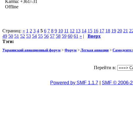
Karma: +361/-31
Offline
Страниц:
«
1
2
3
4
5
6
7
8
9
10
11
12
13
14
15
16
17
18
19
20
21
2
49
50
51
52
53
54
55
56
57
58
59
60
61
»
|
Вверх
Тэги:
Украинский авиационный форум
>
Форум
>
Легкая авиация
>
Самодеятел
Перейти в:
Powered by SMF 1.1.7
|
SMF © 2006-2