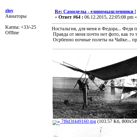
zloy
Re: Самоделы - единомышленники !
Авиаторы
«
Ответ #64 :
06.12.2015, 22:05:08 pm »
Karma: +33/-25
Ностальгия, для меня и Федора... Федя
Offline
Правда от меня почти нет фото, как то 
Осрбенно ночные полеты на Чайке... при
7f8d3f449160.jpg
(103.57 Кб, 800x54