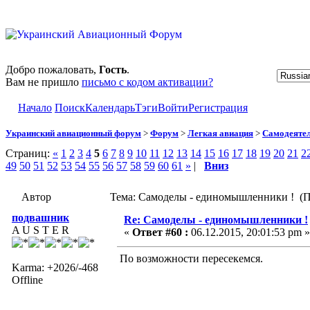
Добро пожаловать,
Гость
.
Вам не пришло
письмо с кодом активации?
Начало
Поиск
Календарь
Тэги
Войти
Регистрация
Украинский авиационный форум
>
Форум
>
Легкая авиация
>
Самодеятел
Страниц:
«
1
2
3
4
5
6
7
8
9
10
11
12
13
14
15
16
17
18
19
20
21
2
49
50
51
52
53
54
55
56
57
58
59
60
61
»
|
Вниз
Автор
Тема: Самоделы - единомышленники ! (П
подвашник
Re: Самоделы - единомышленники !
A U S T E R
«
Ответ #60 :
06.12.2015, 20:01:53 pm »
По возможности пересекемся.
Karma: +2026/-468
Offline