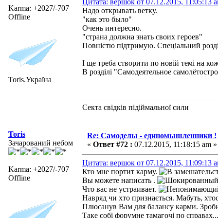
Цитата: вершок от 07.12.2015, 11:05:13 
Karma: +2027/-707
Надо открывать ветку.
Offline
"как это было"
Очень интересно.
"страна должна знать своих героев"
Повністю підтримую. Спеціальний розділ
І ще треба створити по новій темі на ко
В розділі "Самодеятельное самолётостр
Toris.Україна
Секта свідків підіймальної сили
Toris
Re: Самоделы - единомышленники !
Зачарований небом
«
Ответ #72 :
07.12.2015, 11:18:15 am »
Цитата: вершок от 07.12.2015, 11:09:13 
Karma: +2027/-707
Кто мне портит карму.
Offline
Вы можете написать .
Что вас не устраивает.
Навряд чи хто признається. Мабуть, хтос
Плюсанув Вам для балансу карми. Зробит
Таке собі форумне тамагочі по справах... 