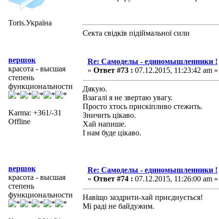
Toris.Україна
Секта свідків підіймальної сили
вершок
Re: Самоделы - единомышленники !
красота - высшая
«
Ответ #73 :
07.12.2015, 11:23:42 am »
степень
функциональности
Дякую.
Взагалі я не звертаю увагу.
Просто хтось прискіпливо стежить.
Karma: +361/-31
Зничить цікаво.
Offline
Хай напише.
І нам буде цікаво.
вершок
Re: Самоделы - единомышленники !
красота - высшая
«
Ответ #74 :
07.12.2015, 11:26:00 am »
степень
функциональности
Навіщо заздрити-хай приєднується!
Мі раді не байдужим.