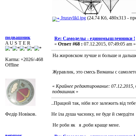
Jruravlikl.jpg
(24.74 Кб, 480x313 - пр
подвашник
Re: Самоделы - единомышленники !
A U S T E R
«
Ответ #68 :
07.12.2015, 07:49:05 am »
На жировском лучше и больше и дальше
Karma: +2026/-468
Offline
Журавлик, это смесь Виманы с самолет
«
Крайнее редактирование: 07.12.2015,
подвашник
»
..Працюй так, ніби все залежить від тебе
Федір Новіков.
Не їла душа часнику, не буде й смердіти
Не роби як я ,роби краще мене.
вершок