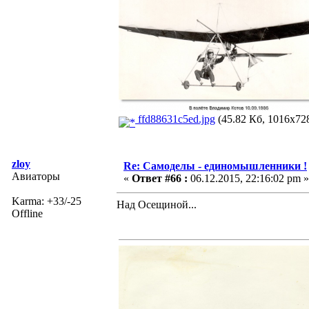
ffd88631c5ed.jpg
(45.82 Кб, 1016x728
zloy
Re: Самоделы - единомышленники !
Авиаторы
«
Ответ #66 :
06.12.2015, 22:16:02 pm »
Karma: +33/-25
Над Осещиной...
Offline