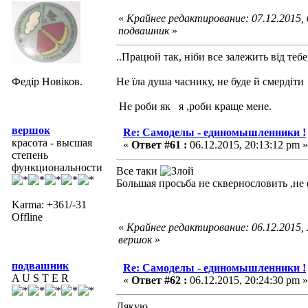
«
Крайнее редактирование: 07.12.2015,
подвашник
»
..Працюй так, ніби все залежить від тебе
Федір Новіков.
Не їла душа часнику, не буде й смердіти
Не роби як я ,роби краще мене.
вершок
Re: Самоделы - единомышленники !
красота - высшая
«
Ответ #61 :
06.12.2015, 20:13:12 pm »
степень
функциональности
Все таки
Большая просьба не сквернословить ,не
Karma: +361/-31
Offline
«
Крайнее редактирование: 06.12.2015,
вершок
»
подвашник
Re: Самоделы - единомышленники !
A U S T E R
«
Ответ #62 :
06.12.2015, 20:24:30 pm »
Дякую.