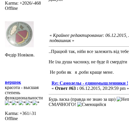
Karma: +2026/-468
Offline
«
Крайнее редактирование: 06.12.2015,
подвашник
»
..Працюй так, ніби все залежить від тебе
Федір Новіков.
Не їла душа часнику, не буде й смердіти
Не роби як я ,роби краще мене.
вершок
Re: Самоделы - единомышленники !
красота - высшая
«
Ответ #63 :
06.12.2015, 20:29:59 pm »
степень
функциональности
Будь ласка (правда не знаю за що)
СМАЧНОГО!
Karma: +361/-31
Offline