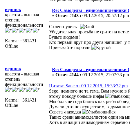
вершок
Re: Самоделы - единомышленники !
красота - высшая
«
Ответ #143 :
09.12.2015, 20:57:12 pm
степень
функциональности
Схлестнулись
Убедительная просьба не срите на ветке
Будьте людьми!
Karma: +361/-31
Кто первый друг про друга напишет- у т
Offline
Приезжайте порознь
вершок
Re: Самоделы - единомышленники !
красота - высшая
«
Ответ #144 :
09.12.2015, 21:07:33 pm
степень
функциональности
Цитата: Sane от 09.12.2015, 15:33:32 pm
Sego, немного не та тема. Вам нужно в f
этому поводу больше инфы
Karma: +361/-31
Мы больше года бились как рыба об ле
Offline
Думали ,что не осуществим, задуманно
Серега -находка
Таких среди авиамоделистов один на 
Хоть в авиации авиамоделизм серьезно