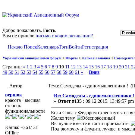
Добро пожаловать,
Гость
.
Вам не пришло
письмо с кодом активации?
Начало
Поиск
Календарь
Тэги
Войти
Регистрация
Украинский авиационный форум
>
Форум
>
Легкая авиация
>
Самодеятел
Страниц:
«
1
2
3
4
5
6
7
8
9
10
11
12
13
14
15
16
17
18
19
20
21
2
49
50
51
52
53
54
55
56
57
58
59
60
61
»
|
Вниз
Автор
Тема: Самоделы - единомышленники ! (П
вершок
Re: Самоделы - единомышленники !
красота - высшая
«
Ответ #135 :
09.12.2015, 13:49:57 pm
степень
функциональности
Если Саша с Федором схлестнутся на вет
Жалко тему.
Вы лучше вместе в гости приезжайте.
Karma: +361/-31
Под рюмочку и флудить лучше, и мысли
Offline