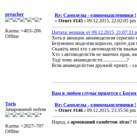
preacher
Re: Самоделы - единомышленники !
«
Ответ #145 :
09.12.2015, 22:02:05 pm
Karma: +403/-206
Цитата: вершок от 09.12.2015, 21:07:33 
Offline
Хоть в авиации авиамоделизм серьезно
Безумовно моделізм корисен, проте для 
Скажіть мені хто з автомоделістів вважа
Хто з автомоделістів не маючих прав, вв
Тоді чому авіамоделісти....................?
Всім авіамоделістам дружній привіт, - са
Вам в любом случае придется с Богом 
Toris
Re: Самоделы - единомышленники !
Зачарований небом
«
Ответ #146 :
09.12.2015, 23:35:56 pm
Народ, а
армований газобетон літає
? Н
Karma: +2027/-707
Offline