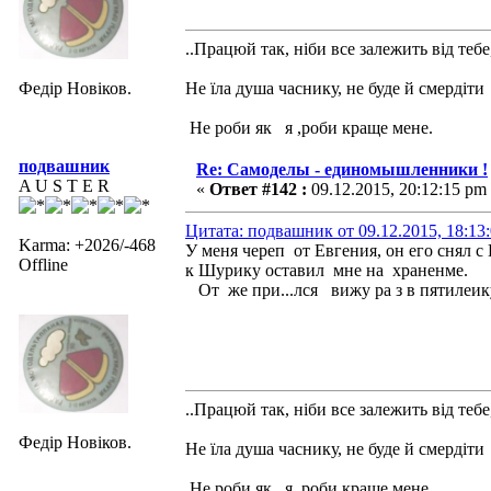
..Працюй так, ніби все залежить від тебе
Федір Новіков.
Не їла душа часнику, не буде й смердіти
Не роби як я ,роби краще мене.
подвашник
Re: Самоделы - единомышленники !
A U S T E R
«
Ответ #142 :
09.12.2015, 20:12:15 pm
Цитата: подвашник от 09.12.2015, 18:13
Karma: +2026/-468
У меня череп от Евгения, он его снял 
Offline
к Шурику оставил мне на храненме.
От же при...лся вижу ра з в пятилеику
..Працюй так, ніби все залежить від тебе
Федір Новіков.
Не їла душа часнику, не буде й смердіти
Не роби як я ,роби краще мене.