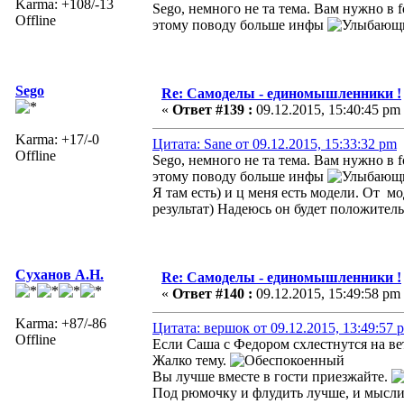
Karma: +108/-13
Sego, немного не та тема. Вам нужно в f
Offline
этому поводу больше инфы
Sego
Re: Самоделы - единомышленники !
«
Ответ #139 :
09.12.2015, 15:40:45 pm
Karma: +17/-0
Цитата: Sane от 09.12.2015, 15:33:32 pm
Offline
Sego, немного не та тема. Вам нужно в f
этому поводу больше инфы
Я там есть) и ц меня есть модели. От м
результат) Надеюсь он будет положител
Суханов А.Н.
Re: Самоделы - единомышленники !
«
Ответ #140 :
09.12.2015, 15:49:58 pm
Karma: +87/-86
Цитата: вершок от 09.12.2015, 13:49:57 
Offline
Если Саша с Федором схлестнутся на вет
Жалко тему.
Вы лучше вместе в гости приезжайте.
Под рюмочку и флудить лучше, и мысли