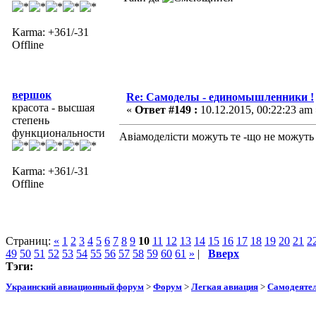
Karma: +361/-31
Offline
вершок
Re: Самоделы - единомышленники !
красота - высшая
«
Ответ #149 :
10.12.2015, 00:22:23 am 
степень
функциональности
Авіамоделісти можуть те -що не можуть 
Karma: +361/-31
Offline
Страниц:
«
1
2
3
4
5
6
7
8
9
10
11
12
13
14
15
16
17
18
19
20
21
2
49
50
51
52
53
54
55
56
57
58
59
60
61
»
|
Вверх
Тэги:
Украинский авиационный форум
>
Форум
>
Легкая авиация
>
Самодеятел