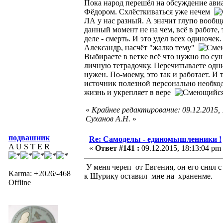
Пока народ перешёл на обсуждение авиа
Фёдором. Схлёсткиваться уже нечем
ЛА у нас разный. А значит глупо вообщ
данный момент не на чем, всё в работе,
деле - смерть. И это удел всех одиночек.
Александр, насчёт "жалко тему"
Выбираете в ветке всё что нужно по су
личную тетрадочку. Перечитываете одним
нужен. По-моему, это так и работает. И 
источник полезной персонально необхо
жизнь и укрепляет в вере
«
Крайнее редактирование: 09.12.2015,
Суханов А.Н.
»
подвашник
Re: Самоделы - единомышленники !
A U S T E R
«
Ответ #141 :
09.12.2015, 18:13:04 pm
У меня череп от Евгения, он его снял 
Karma: +2026/-468
к Шурику оставил мне на храненме.
Offline