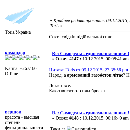
«
Крайнее редактирование: 09.12.2015,
Toris
»
Toris.Україна
Секта свідків підіймальної сили
командор
Re: Самоделы - единомышленники !
«
Ответ #147 :
10.12.2015, 00:08:41 am 
Karma: +267/-66
Цитата: Toris от 09.12.2015, 23:35:56 pm
Offline
Народ, а
армований газобетон літає
? Н
Летает все.
Как-зависит от силы броска.
вершок
Re: Самоделы - единомышленники !
красота - высшая
«
Ответ #148 :
10.12.2015, 00:16:49 am 
степень
функциональности
Таки да