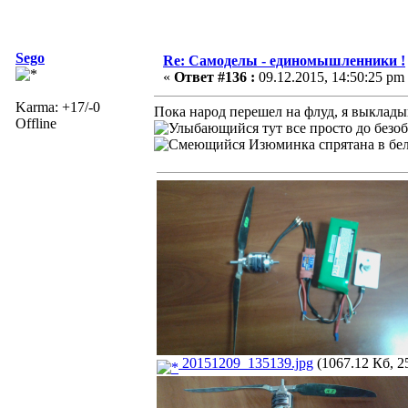
Sego
Re: Самоделы - единомышленники !
«
Ответ #136 :
09.12.2015, 14:50:25 pm
Karma: +17/-0
Пока народ перешел на флуд, я выклад
Offline
тут все просто до безоб
Изюминка спрятана в бел
20151209_135139.jpg
(1067.12 Кб, 2