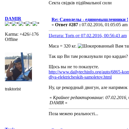
Секта свідків підіймальної сили
DAMIR
Re: Самоделы - единомышленники !
«
Ответ #287 :
07.02.2016, 01:05:05 am 
Karma: +426/-176
Цитата: Toris от 07.02.2016, 00:56:43 am
Offline
Маса = 320 кг.
Вам та
Так що Ви там розказували про кардан?
Щось вы не то показуєте.
http://www.dailytechinfo.org/auto/6865-ko
dlya-elektricheskih-samoletov.html
Ну, це рекордный двигун, але напрямок
traktorist
«
Крайнее редактирование: 07.02.2016,
DAMIR
»
Поза межею реальностi...