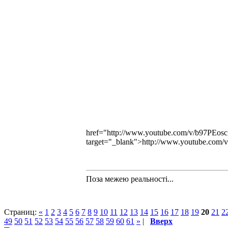
href="http://www.youtube.com/v/b97PE
target="_blank">http://www.youtube.c
Поза межею реальностi...
Страниц:
«
1
2
3
4
5
6
7
8
9
10
11
12
13
14
15
16
17
18
19
20
21
2
49
50
51
52
53
54
55
56
57
58
59
60
61
»
|
Вверх