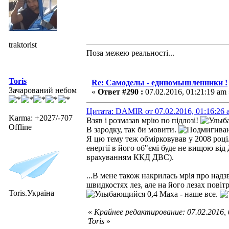
traktorist
Поза межею реальностi...
Toris
Re: Самоделы - единомышленники !
Зачарований небом
«
Ответ #290 :
07.02.2016, 01:21:19 am 
Цитата: DAMIR от 07.02.2016, 01:16:26 
Karma: +2027/-707
Взяв і розмазав мрію по підлозі!
Offline
В зародку, так би мовити.
Я цю тему теж обмірковував у 2008 році.
енергії в його об"ємі буде не вищою від 
врахуванням ККД ДВС).
...В мене також накрилась мрія про надз
швидкостях лез, але на його лезах пові
Toris.Україна
0,4 Маха - наше все.
«
Крайнее редактирование: 07.02.2016,
Toris
»