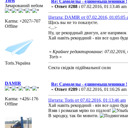
Toris
Re: Самоделы - единомышленники !
Зачарований небом
«
Ответ #288 :
07.02.2016, 01:13:46 am 
Цитата: DAMIR от 07.02.2016, 01:05:05 
Karma: +2027/-707
Щось вы не то показуєте.
Offline
<...>
Ну, це рекордный двигун, але напрямок
Хай навіть рекордний - він все одно бу
«
Крайнее редактирование: 07.02.2016,
Toris
»
Toris.Україна
Секта свідків підіймальної сили
DAMIR
Re: Самоделы - единомышленники !
«
Ответ #289 :
07.02.2016, 01:16:26 am 
Karma: +426/-176
Цитата: Toris от 07.02.2016, 01:13:46 am
Offline
Хай навіть рекордний - він все одно бу
Взяв і розмазав мрію по підлозі!
В зародку, так би мовити.