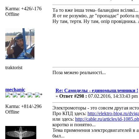
Karma: +426/-176
Та то вже інша тема- баландіни всілякі...
Offline
Я от не розумію, де "пропадає" робота п
Ну там, тертя. Ну там, опір провідника.
traktorist
Поза межею реальностi...
mechanic
Re: Самоделы - единомышленники !
«
Ответ #298 :
07.02.2016, 14:33:43 pm
Karma: +814/-296
Электромоторы - это совсем другая исто
Offline
Про КПД здесь:
http://elektro-blog.ru/dvig
или здесь:
http://cable.ru/articles/id-1085.p
коротко и понятно...
Тема применения электродвигателей в а
был...