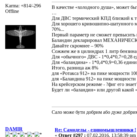
Karma: +814/-296
В качестве «холодного душа», может бы
Offline
…
Для ДВС термический КПД близкий к те
Для хорошего кривошипно-шатунного
70%...
Первый параметр не сможет превысить
Баландин декларировал МЕХАНИЧЕСКИЙ
Давайте скромнее – 90%
Сожжем же в цилиндрах 1 литр бензина 
Для «обычного» ДВС - 1*0,4*0,7=0,28 
Для «баландина» - 1*0,4*0,9=0,36 един
Итого, разница аж 8%
для «Ротакса 912» на пике мощности 100
для «Баландина 912» на пике мощности 1
На крейсерском режиме - ?фиг его знает
Будет ли «баландин» или другой какой
Сало може бути добрим або дуже добри
DAMIR
Re: Самоделы - единомышленники !
«
Ответ #297 :
07.02.2016, 13:58:39 pm