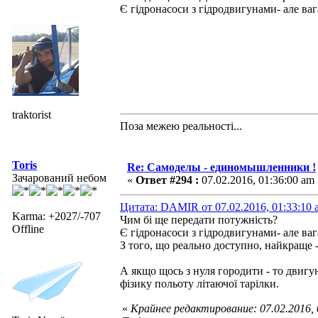
Є гідронасоси з гідродвигунами- але ваг
traktorist
Поза межею реальностi...
Toris
Re: Самоделы - единомышленники !
Зачарований небом
«
Ответ #294 :
07.02.2016, 01:36:00 am 
Цитата: DAMIR от 07.02.2016, 01:33:10 
Karma: +2027/-707
Чим бі ще передати потужність?
Offline
Є гідронасоси з гідродвигунами- але ваг
З того, що реально доступно, найкраще 
А якщо щось з нуля городити - то двиг
фізику польоту літаючої тарілки.
«
Крайнее редактирование: 07.02.2016,