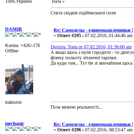
Toris.Україна
Toris
»
Секта свідків підіймальної сили
DAMIR
Re: Самоделы - единомышленники !
«
Ответ #295 :
07.02.2016, 01:44:46 am 
Karma: +426/-176
Цитата: Toris от 07.02.2016, 01:36:00 am
Offline
А якщо щось з нуля городити - то двиг
фізику польоту літаючої тарілки.
Да куди там... Тут би зі звичайним щось
traktorist
Поза межею реальностi...
mechanic
Re: Самоделы - единомышленники !
«
Ответ #296 :
07.02.2016, 08:53:47 am 