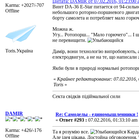
Цитата: DAMIR от 07.02.2016, 01:23:00 
Karma: +2027/-707
Винт DA-36 E-Star питается от 94-силь
Offline
небольшого роторно-поршневого двигат
борту самолета и потребляет мало горюч
Можна ж.
Угу... Ротопорш... "Мало горючего"... І 
не перевищити.
Toris.Україна
Дамір, вони технологію випробовують, 
електродвигун, а не на те, що написали
Якби були в природі нормальні ротопорші
«
Крайнее редактирование: 07.02.2016,
Toris
»
Секта свідків підіймальної сили
DAMIR
Re: Самоделы - единомышленники !
«
Ответ #293 :
07.02.2016, 01:33:10 am 
Karma: +426/-176
Та я розумію все.
Кардан
Offline
Але ідея цікава. Достойна обговорення.