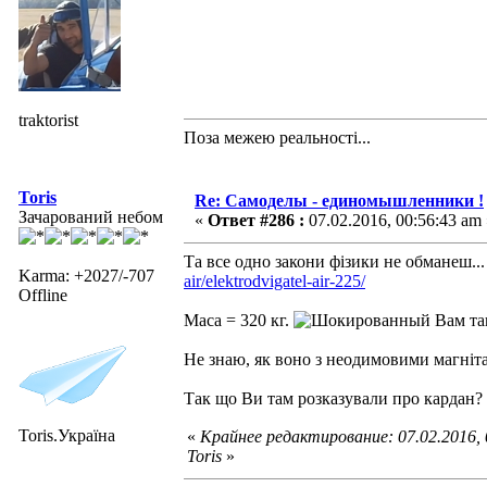
traktorist
Поза межею реальностi...
Toris
Re: Самоделы - единомышленники !
Зачарований небом
«
Ответ #286 :
07.02.2016, 00:56:43 am 
Та все одно закони фізики не обманеш..
Karma: +2027/-707
air/elektrodvigatel-air-225/
Offline
Маса = 320 кг.
Вам та
Не знаю, як воно з неодимовими магніта
Так що Ви там розказували про кардан?
Toris.Україна
«
Крайнее редактирование: 07.02.2016,
Toris
»