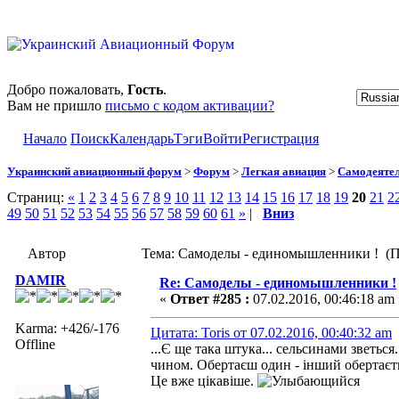
Добро пожаловать,
Гость
.
Вам не пришло
письмо с кодом активации?
Начало
Поиск
Календарь
Тэги
Войти
Регистрация
Украинский авиационный форум
>
Форум
>
Легкая авиация
>
Самодеятел
Страниц:
«
1
2
3
4
5
6
7
8
9
10
11
12
13
14
15
16
17
18
19
20
21
2
49
50
51
52
53
54
55
56
57
58
59
60
61
»
|
Вниз
Автор
Тема: Самоделы - единомышленники ! (П
DAMIR
Re: Самоделы - единомышленники !
«
Ответ #285 :
07.02.2016, 00:46:18 am 
Karma: +426/-176
Цитата: Toris от 07.02.2016, 00:40:32 am
Offline
...Є ще така штука... сельсинами зветь
чином. Обертаєш один - інший обертаєть
Це вже цікавіше.