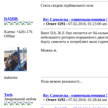
Секта свідків підіймальної сили
DAMIR
Re: Самоделы - единомышленники !
«
Ответ #291 :
07.02.2016, 01:23:00 am 
Karma: +426/-176
Винт DA-36 E-Star питается от 94-силь
Offline
небольшого роторно-поршневого двигат
борту самолета и потребляет мало горюч
Можна ж.
traktorist
Поза межею реальностi...
Toris
Re: Самоделы - единомышленники !
Зачарований небом
«
Ответ #292 :
07.02.2016, 01:28:44 am 