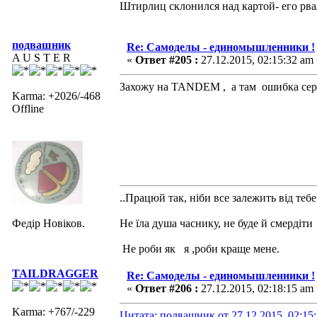
Штирлиц склонился над картой- его рва
подвашник
Re: Самоделы - единомышленники !
A U S T E R
«
Ответ #205 :
27.12.2015, 02:15:32 am 
Захожу на TANDEМ , а там ошибка сер
Karma: +2026/-468
Offline
..Працюй так, ніби все залежить від тебе
Федір Новіков.
Не їла душа часнику, не буде й смердіти
Не роби як я ,роби краще мене.
TAILDRAGGER
Re: Самоделы - единомышленники !
«
Ответ #206 :
27.12.2015, 02:18:15 am 
Karma: +767/-229
Цитата: подвашник от 27.12.2015, 02:15