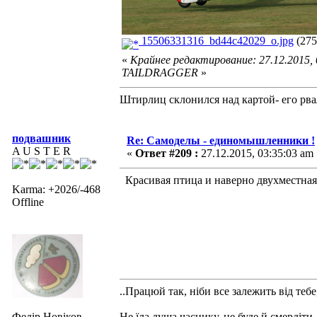
15506331316_bd44c42029_o.jpg
(275
«
Крайнее редактирование: 27.12.2015,
TAILDRAGGER
»
Штирлиц склонился над картой- его рва
подвашник
Re: Самоделы - единомышленники !
A U S T E R
«
Ответ #209 :
27.12.2015, 03:35:03 am 
Красивая птица и наверно двухместная
Karma: +2026/-468
Offline
..Працюй так, ніби все залежить від тебе
Федір Новіков.
Не їла душа часнику, не буде й смердіти