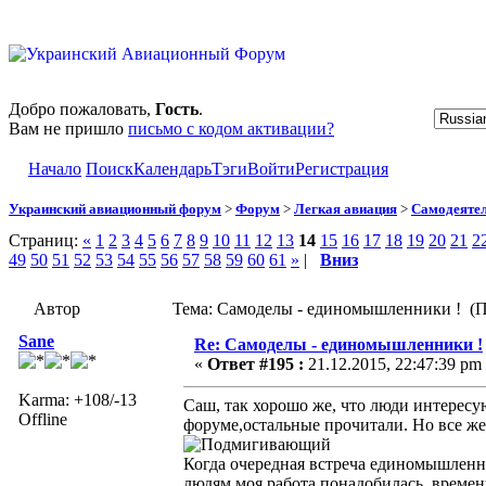
Добро пожаловать,
Гость
.
Вам не пришло
письмо с кодом активации?
Начало
Поиск
Календарь
Тэги
Войти
Регистрация
Украинский авиационный форум
>
Форум
>
Легкая авиация
>
Самодеятел
Страниц:
«
1
2
3
4
5
6
7
8
9
10
11
12
13
14
15
16
17
18
19
20
21
2
49
50
51
52
53
54
55
56
57
58
59
60
61
»
|
Вниз
Автор
Тема: Самоделы - единомышленники ! (П
Sane
Re: Самоделы - единомышленники !
«
Ответ #195 :
21.12.2015, 22:47:39 pm
Karma: +108/-13
Саш, так хорошо же, что люди интересую
Offline
форуме,остальные прочитали. Но все ж
Когда очередная встреча единомышлен
людям моя работа понадобилась, време