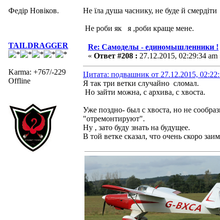
Федір Новіков.
Не їла душа часнику, не буде й смердіти
Не роби як я ,роби краще мене.
TAILDRAGGER
Re: Самоделы - единомышленники !
«
Ответ #208 :
27.12.2015, 02:29:34 am 
Karma: +767/-229
Цитата: подвашник от 27.12.2015, 02:22
Offline
Я так три ветки случайно сломал.
Но зайти можна, с архива, с хвоста.
Уже поздно- был с хвоста, но не сообраз
"отремонтируют".
Ну , зато буду знать на будущее.
В той ветке сказал, что очень скоро за