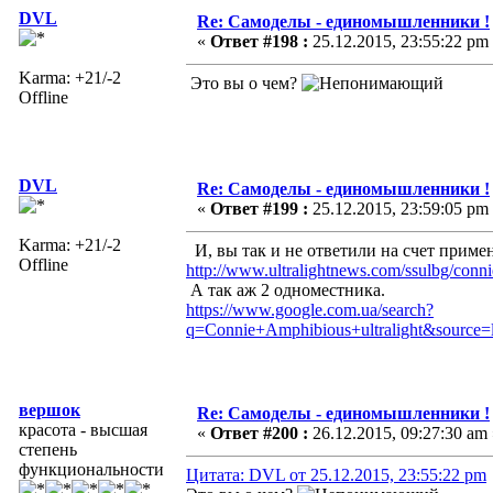
DVL
Re: Самоделы - единомышленники !
«
Ответ #198 :
25.12.2015, 23:55:22 pm
Karma: +21/-2
Это вы о чем?
Offline
DVL
Re: Самоделы - единомышленники !
«
Ответ #199 :
25.12.2015, 23:59:05 pm
Karma: +21/-2
И, вы так и не ответили на счет приме
Offline
http://www.ultralightnews.com/ssulbg/conn
А так аж 2 одноместника.
https://www.google.com.ua/search?
q=Connie+Amphibious+ultralight&sou
вершок
Re: Самоделы - единомышленники !
красота - высшая
«
Ответ #200 :
26.12.2015, 09:27:30 am 
степень
функциональности
Цитата: DVL от 25.12.2015, 23:55:22 pm