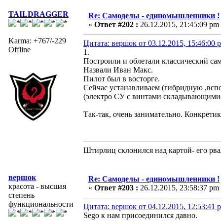
TAILDRAGGER
Re: Самоделы - единомышленники !
«
Ответ #202 :
26.12.2015, 21:45:09 pm
Karma: +767/-229
Цитата: вершок от 03.12.2015, 15:46:00 
Offline
1.
Построили и облетали классический сам
Назвали Иван Макс.
Пилот был в восторге.
Сейчас устанавливаем (гибридную ,всп
(электро СУ с винтами складывающимис
Так-так, очень занимательно. Конкрети
Штирлиц склонился над картой- его рва
вершок
Re: Самоделы - единомышленники !
красота - высшая
«
Ответ #203 :
26.12.2015, 23:58:37 pm
степень
функциональности
Цитата: вершок от 04.12.2015, 12:53:41 
Sego к нам присоединился давно.