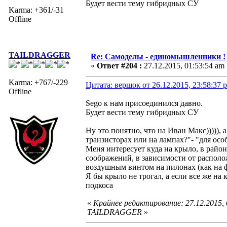
Будет вести тему гибридных СУ
Karma: +361/-31
Offline
TAILDRAGGER
Re: Самоделы - единомышленники !
«
Ответ #204 :
27.12.2015, 01:53:54 am 
Karma: +767/-229
Цитата: вершок от 26.12.2015, 23:58:37 
Offline
Sego к нам присоединился давно.
Будет вести тему гибридных СУ
Ну это понятно, что на Иван Макс))))), 
транзисторах или на лампах?"- "для особ
Меня интересует куда на крыло, в райо
соображений, в зависимости от располо
воздушным винтом на пилонах (как на ф
Я бы крыло не трогал, а если все же на
подкоса
«
Крайнее редактирование: 27.12.2015,
TAILDRAGGER
»