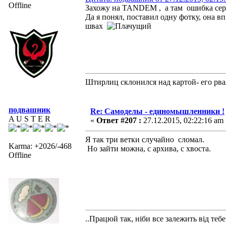
Offline
Захожу на TANDEМ , а там ошибка сер
Да я понял, поставил одну фотку, она вп
швах
Штирлиц склонился над картой- его рва
подвашник
Re: Самоделы - единомышленники !
A U S T E R
«
Ответ #207 :
27.12.2015, 02:22:16 am 
Я так три ветки случайно сломал.
Karma: +2026/-468
Но зайти можна, с архива, с хвоста.
Offline
..Працюй так, ніби все залежить від тебе