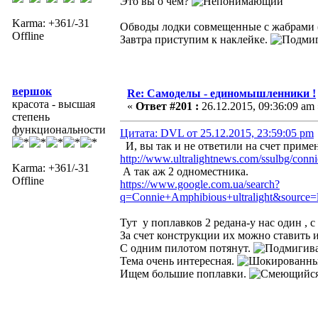
Это вы о чем?
Karma: +361/-31
Обводы лодки совмещенные с жабрами (
Offline
Завтра приступим к наклейке.
вершок
Re: Самоделы - единомышленники !
красота - высшая
«
Ответ #201 :
26.12.2015, 09:36:09 am 
степень
функциональности
Цитата: DVL от 25.12.2015, 23:59:05 pm
И, вы так и не ответили на счет приме
http://www.ultralightnews.com/ssulbg/conn
Karma: +361/-31
А так аж 2 одноместника.
Offline
https://www.google.com.ua/search?
q=Connie+Amphibious+ultralight&sou
Тут у поплавков 2 редана-у нас один , с
За счет конструкции их можно ставить и
С одним пилотом потянут.
Тема очень интересная.
Ищем большие поплавки.