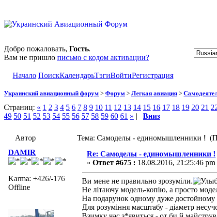
Добро пожаловать,
Гость
.
Вам не пришло
письмо с кодом активации?
Начало
Поиск
Календарь
Тэги
Войти
Регистрация
Украинский авиационный форум
>
Форум
>
Легкая авиация
>
Самодеятел
Страниц:
«
1
2
3
4
5
6
7
8
9
10
11
12
13
14
15
16
17
18
19
20
21
2
49
50
51
52
53
54
55
56
57
58
59
60
61
»
|
Вниз
Автор
Тема: Самоделы - единомышленники ! (П
DAMIR
Re: Самоделы - единомышленники !
«
Ответ #675 :
18.08.2016, 21:25:46 pm
Karma: +426/-176
Ви мене не правильно зрозуміли.
Offline
Не літаючу модель-копію, а просто моде
На подарунок одному дуже достойному 
Для розуміння масштабу - діаметр несучо
Взимку час з*явиться - от би й майструв