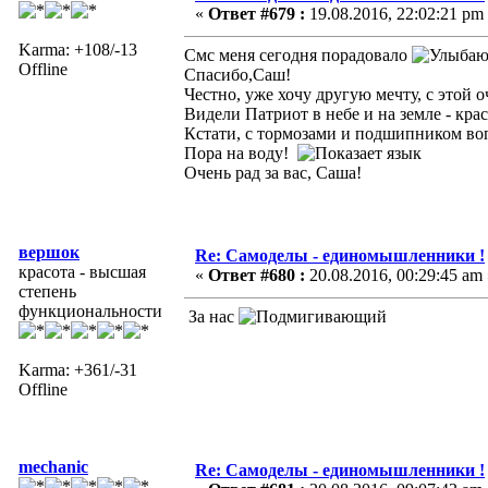
«
Ответ #679 :
19.08.2016, 22:02:21 pm
Karma: +108/-13
Смс меня сегодня порадовало
Offline
Спасибо,Саш!
Честно, уже хочу другую мечту, с этой
Видели Патриот в небе и на земле - кр
Кстати, с тормозами и подшипником во
Пора на воду!
Очень рад за вас, Саша!
вершок
Re: Самоделы - единомышленники !
красота - высшая
«
Ответ #680 :
20.08.2016, 00:29:45 am 
степень
функциональности
За нас
Karma: +361/-31
Offline
mechanic
Re: Самоделы - единомышленники !