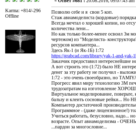
«
Ответ #681 :
20.08.2016, 09:07:43 am 
Karma: +814/-296
Позволю себе и я свои 5 коп.
Offline
Стаж авиамоделиста (кордовые) порядка 
Всегда мечтал о хорошей копии, но отс
количества лени...
Но как только более-менее освоил 3м мод
чертежом) из "Моделиста- конструктора
ресурсов компьютера...
Здесь Як-1 (и Як-1Б) 1:72
https://grabcad.com/library/yak-1-and-yak-1
Заказчик предоставил интереснейшие исхо
А вот строить это (1:72) было НЕ интере
денег за эту работу не получил - вылож
1:72 - это очень своеобразно, но TAMI
Прогресс явил миру технологию 3М печа
трудозатратам на изготовление ХОРОШ
Виртуальное моделирование, поверьте, 
бальзу и клеить сосновые рейки... Но Н
Компьютер достаточной производительн
Программное - (даже лицензионное!) то
Учиться работать, безусловно, надо.
возрасте. Опыт авиамоделизма - ОЧЕНЬ 
...пардон за многословие...