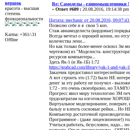
вершок
Re: Самоделы - единомышленники !
красота - высшая
«
Ответ #689 :
20.08.2016, 19:14:38 pm
степень
функциональности
Цитата: mechanic от 20.08.2016, 09:07:43
Позволю себе и я свои 5 коп.
Стаж авиамоделиста (кордовые) порядка 
Karma: +361/-31
Всегда мечтал о хорошей копии, но отс
Offline
количества лени...
Но как только более-менее освоил 3м мод
чертежом) из "Моделиста- конструктора
ресурсов компьютера...
Здесь Як-1 (и Як-1Б) 1:72
https://grabcad.com/library/yak-1-and-yak-1
Заказчик предоставил интереснейшие исхо
А вот строить это (1:72) было НЕ интере
денег за эту работу не получил - вылож
1:72 - это очень своеобразно, но TAMI
Прогресс явил миру технологию 3М печа
трудозатратам на изготовление ХОРОШ
Виртуальное моделирование, поверьте, 
бальзу и клеить сосновые рейки... Но Н
Компьютер достаточной производительн
Программное - (даже лицензионное!) то
Учиться работать, безусловно, надо.
возрасте. Опыт авиамоделизма - ОЧЕНЬ 