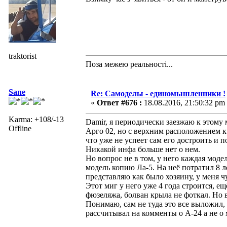
traktorist
Поза межею реальностi...
Sane
Re: Самоделы - единомышленники !
«
Ответ #676 :
18.08.2016, 21:50:32 pm
Karma: +108/-13
Damir, я периодически заезжаю к этому 
Offline
Арго 02, но с верхним расположением к
что уже не успеет сам его достроить и по
Никакой инфа больше нет о нем.
Но вопрос не в том, у него каждая модел
модель копию Ла-5. На неё потратил 8 ле
представляю как было хозяину, у меня чу
Этот миг у него уже 4 года строится, ещ
фюзеляжа, болван крыла не фоткал. Но 
Понимаю, сам не туда это все выложил,
рассчитывал на комменты о А-24 а не о