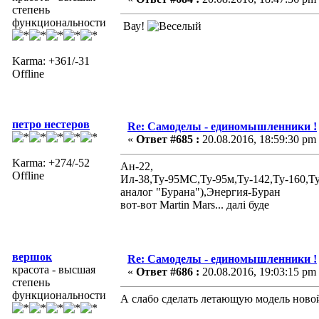
степень
функциональности
Вау!
Karma: +361/-31
Offline
петро нестеров
Re: Самоделы - единомышленники !
«
Ответ #685 :
20.08.2016, 18:59:30 pm
Karma: +274/-52
Ан-22,
Offline
Ил-38,Ту-95МС,Ту-95м,Ту-142,Ту-160,Т
аналог "Бурана"),Энергия-Буран
вот-вот Martin Mars... далі буде
вершок
Re: Самоделы - единомышленники !
красота - высшая
«
Ответ #686 :
20.08.2016, 19:03:15 pm
степень
функциональности
А слабо сделать летающую модель ново