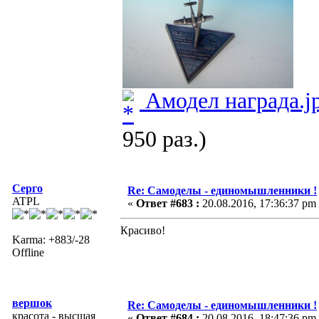
Амодел награда.j
950 раз.)
Серго
Re: Самоделы - единомышленники !
ATPL
«
Ответ #683 :
20.08.2016, 17:36:37 pm
Красиво!
Karma: +883/-28
Offline
вершок
Re: Самоделы - единомышленники !
красота - высшая
«
Ответ #684 :
20.08.2016, 18:47:36 pm