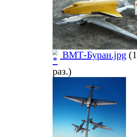
ВМТ-Буран.jpg
(1
раз.)