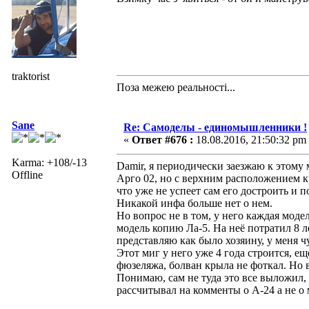
traktorist
Поза межею реальностi...
Sane
Re: Самоделы - единомышленники !
«
Ответ #676 :
18.08.2016, 21:50:32 pm
Karma: +108/-13
Damir, я периодически заезжаю к этому 
Offline
Арго 02, но с верхним расположением к
что уже не успеет сам его достроить и по
Никакой инфа больше нет о нем.
Но вопрос не в том, у него каждая модел
модель копию Ла-5. На неё потратил 8 ле
представляю как было хозяину, у меня чу
Этот миг у него уже 4 года строится, ещ
фюзеляжа, болван крыла не фоткал. Но 
Понимаю, сам не туда это все выложил,
рассчитывал на комменты о А-24 а не о