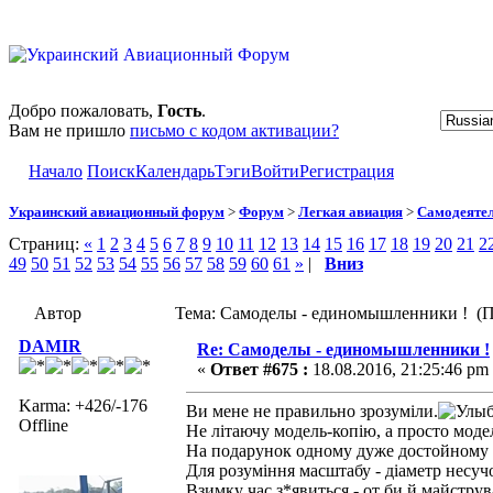
Добро пожаловать,
Гость
.
Вам не пришло
письмо с кодом активации?
Начало
Поиск
Календарь
Тэги
Войти
Регистрация
Украинский авиационный форум
>
Форум
>
Легкая авиация
>
Самодеятел
Страниц:
«
1
2
3
4
5
6
7
8
9
10
11
12
13
14
15
16
17
18
19
20
21
2
49
50
51
52
53
54
55
56
57
58
59
60
61
»
|
Вниз
Автор
Тема: Самоделы - единомышленники ! (П
DAMIR
Re: Самоделы - единомышленники !
«
Ответ #675 :
18.08.2016, 21:25:46 pm
Karma: +426/-176
Ви мене не правильно зрозуміли.
Offline
Не літаючу модель-копію, а просто моде
На подарунок одному дуже достойному 
Для розуміння масштабу - діаметр несучо
Взимку час з*явиться - от би й майструв