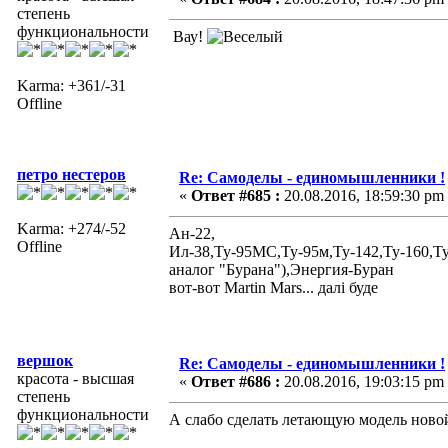
степень
функциональности
Вау!
Karma: +361/-31
Offline
петро нестеров
Re: Самоделы - единомышленники !
«
Ответ #685 :
20.08.2016, 18:59:30 pm
Karma: +274/-52
Ан-22,
Offline
Ил-38,Ту-95МС,Ту-95м,Ту-142,Ту-160,Т
аналог "Бурана"),Энергия-Буран
вот-вот Martin Mars... далі буде
вершок
Re: Самоделы - единомышленники !
красота - высшая
«
Ответ #686 :
20.08.2016, 19:03:15 pm
степень
функциональности
А слабо сделать летающую модель ново