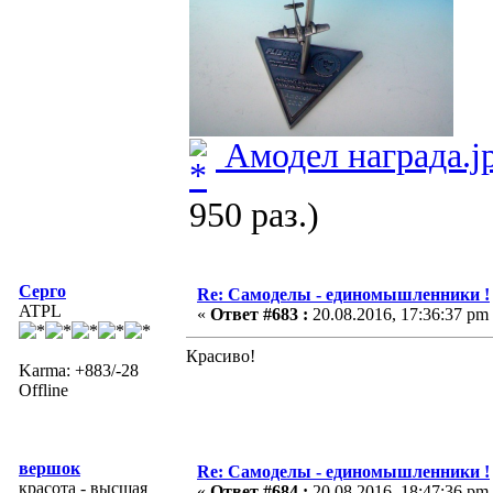
Амодел награда.j
950 раз.)
Серго
Re: Самоделы - единомышленники !
ATPL
«
Ответ #683 :
20.08.2016, 17:36:37 pm
Красиво!
Karma: +883/-28
Offline
вершок
Re: Самоделы - единомышленники !
красота - высшая
«
Ответ #684 :
20.08.2016, 18:47:36 pm