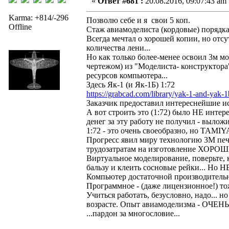
«
Ответ #681 :
20.08.2016, 09:07:43 am 
Karma: +814/-296
Позволю себе и я свои 5 коп.
Offline
Стаж авиамоделиста (кордовые) порядка 
Всегда мечтал о хорошей копии, но отс
количества лени...
Но как только более-менее освоил 3м мод
чертежом) из "Моделиста- конструктора
ресурсов компьютера...
Здесь Як-1 (и Як-1Б) 1:72
https://grabcad.com/library/yak-1-and-yak-1
Заказчик предоставил интереснейшие исхо
А вот строить это (1:72) было НЕ интере
денег за эту работу не получил - вылож
1:72 - это очень своеобразно, но TAMI
Прогресс явил миру технологию 3М печа
трудозатратам на изготовление ХОРОШ
Виртуальное моделирование, поверьте, 
бальзу и клеить сосновые рейки... Но Н
Компьютер достаточной производительн
Программное - (даже лицензионное!) то
Учиться работать, безусловно, надо.
возрасте. Опыт авиамоделизма - ОЧЕНЬ 
...пардон за многословие...