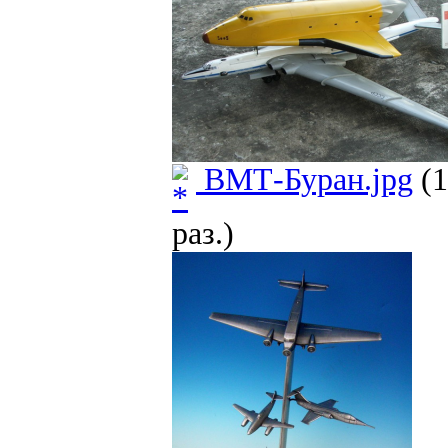
ВМТ-Буран.jpg
(1
раз.)