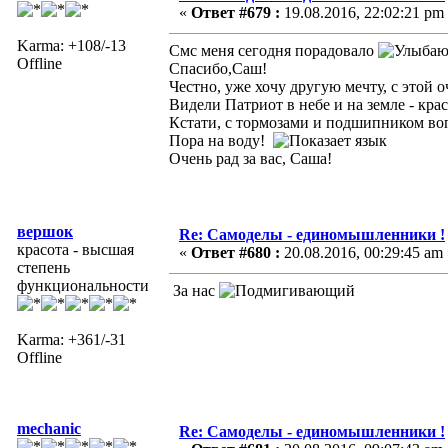
«
Ответ #679 :
19.08.2016, 22:02:21 pm
Karma: +108/-13
Смс меня сегодня порадовало
Offline
Спасибо,Саш!
Честно, уже хочу другую мечту, с этой
Видели Патриот в небе и на земле - кр
Кстати, с тормозами и подшипником во
Пора на воду!
Очень рад за вас, Саша!
вершок
Re: Самоделы - единомышленники !
красота - высшая
«
Ответ #680 :
20.08.2016, 00:29:45 am 
степень
функциональности
За нас
Karma: +361/-31
Offline
mechanic
Re: Самоделы - единомышленники !