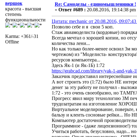
вершок
Re: Самоделы - единомышленники !
красота - высшая
«
Ответ #689 :
20.08.2016, 19:14:38 pm
степень
функциональности
Цитата: mechanic от 20.08.2016, 09:07:43
Позволю себе и я свои 5 коп.
Стаж авиамоделиста (кордовые) порядка 
Karma: +361/-31
Всегда мечтал о хорошей копии, но отс
Offline
количества лени...
Но как только более-менее освоил 3м мод
чертежом) из "Моделиста- конструктора
ресурсов компьютера...
Здесь Як-1 (и Як-1Б) 1:72
https://grabcad.com/library/yak-1-and-yak-1
Заказчик предоставил интереснейшие исхо
А вот строить это (1:72) было НЕ интере
денег за эту работу не получил - вылож
1:72 - это очень своеобразно, но TAMI
Прогресс явил миру технологию 3М печа
трудозатратам на изготовление ХОРОШ
Виртуальное моделирование, поверьте, 
бальзу и клеить сосновые рейки... Но Н
Компьютер достаточной производительн
Программное - (даже лицензионное!) то
Учиться работать, безусловно, надо.
возрасте. Опыт авиамоделизма - ОЧЕНЬ 