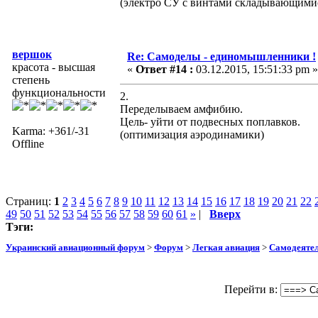
(электро СУ с винтами складывающимис
вершок
Re: Самоделы - единомышленники !
красота - высшая
«
Ответ #14 :
03.12.2015, 15:51:33 pm »
степень
функциональности
2.
Переделываем амфибию.
Цель- уйти от подвесных поплавков.
Karma: +361/-31
(оптимизация аэродинамики)
Offline
Страниц:
1
2
3
4
5
6
7
8
9
10
11
12
13
14
15
16
17
18
19
20
21
22
49
50
51
52
53
54
55
56
57
58
59
60
61
»
|
Вверх
Тэги:
Украинский авиационный форум
>
Форум
>
Легкая авиация
>
Самодеятел
Перейти в: