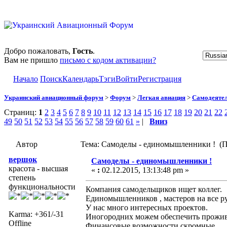
Добро пожаловать,
Гость
.
Вам не пришло
письмо с кодом активации?
Начало
Поиск
Календарь
Тэги
Войти
Регистрация
Украинский авиационный форум
>
Форум
>
Легкая авиация
>
Самодеятел
Страниц:
1
2
3
4
5
6
7
8
9
10
11
12
13
14
15
16
17
18
19
20
21
22
49
50
51
52
53
54
55
56
57
58
59
60
61
»
|
Вниз
Автор
Тема: Самоделы - единомышленники ! (П
вершок
Самоделы - единомышленники !
красота - высшая
«
:
02.12.2015, 13:13:48 pm »
степень
функциональности
Компания самодельщиков ищет коллег.
Единомышленников , мастеров на все р
У нас много интересных проектов.
Karma: +361/-31
Иногородних можем обеспечить прожив
Offline
Финансовые возможности скромные.