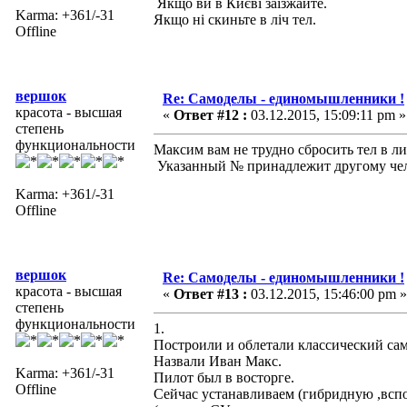
Якщо ви в Києві заїзжайте.
Karma: +361/-31
Якщо ні скиньте в ліч тел.
Offline
вершок
Re: Самоделы - единомышленники !
красота - высшая
«
Ответ #12 :
03.12.2015, 15:09:11 pm »
степень
функциональности
Максим вам не трудно сбросить тел в ли
Указанный № принадлежит другому чел
Karma: +361/-31
Offline
вершок
Re: Самоделы - единомышленники !
красота - высшая
«
Ответ #13 :
03.12.2015, 15:46:00 pm »
степень
функциональности
1.
Построили и облетали классический сам
Назвали Иван Макс.
Karma: +361/-31
Пилот был в восторге.
Offline
Сейчас устанавливаем (гибридную ,всп