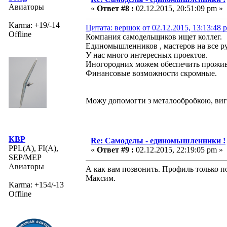
Авиаторы
«
Ответ #8 :
02.12.2015, 20:51:09 pm »
Karma: +19/-14
Цитата: вершок от 02.12.2015, 13:13:48 
Offline
Компания самодельщиков ищет коллег.
Единомышленников , мастеров на все р
У нас много интересных проектов.
Иногородних можем обеспечить прожив
Финансовые возможности скромные.
Можу допомогти з металообробкою, ви
КВР
Re: Самоделы - единомышленники !
PPL(A), FI(A),
«
Ответ #9 :
02.12.2015, 22:19:05 pm »
SEP/MEP
Авиаторы
А как вам позвонить. Профиль только по
Максим.
Karma: +154/-13
Offline