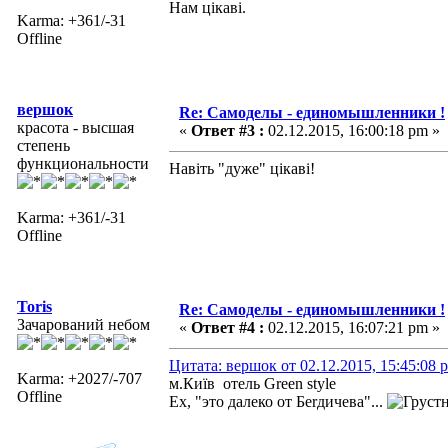
Нам цікаві.
Karma: +361/-31
Offline
вершок
Re: Самоделы - единомышленники !
красота - высшая
«
Ответ #3 :
02.12.2015, 16:00:18 pm »
степень
функциональности
Навіть "дуже" цікаві!
Karma: +361/-31
Offline
Toris
Re: Самоделы - единомышленники !
Зачарований небом
«
Ответ #4 :
02.12.2015, 16:07:21 pm »
Цитата: вершок от 02.12.2015, 15:45:08 
Karma: +2027/-707
м.Київ отель Green style
Offline
Ех, "это далеко от Беrдичева"...