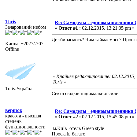
Toris
Re: Самоделы - единомышленники !
Зачарований небом
«
Ответ #1 :
02.12.2015, 13:21:05 pm »
Де збираємось? Чим займаємось? Проекти
Karma: +2027/-707
Offline
«
Крайнее редактирование: 02.12.2015,
Toris
»
Toris.Україна
Секта свідків підіймальної сили
вершок
Re: Самоделы - единомышленники !
красота - высшая
«
Ответ #2 :
02.12.2015, 15:45:08 pm »
степень
функциональности
м.Київ отель Green style
Проектів багато.