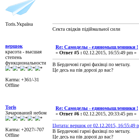
Toris.Україна
Секта свідків підіймальної сили
вершок
Re: Самоделы - единомышленники !
красота - высшая
«
Ответ #5 :
02.12.2015, 16:55:49 pm »
степень
функциональности
В Бердичові гарні фахівці по металу.
Це десь на пів дорозі до вас?
Karma: +361/-31
Offline
Toris
Re: Самоделы - единомышленники !
Зачарований небом
«
Ответ #6 :
02.12.2015, 20:33:45 pm »
Цитата: вершок от 02.12.2015, 16:55:49 
Karma: +2027/-707
В Бердичові гарні фахівці по металу.
Offline
Це десь на пів дорозі до вас?