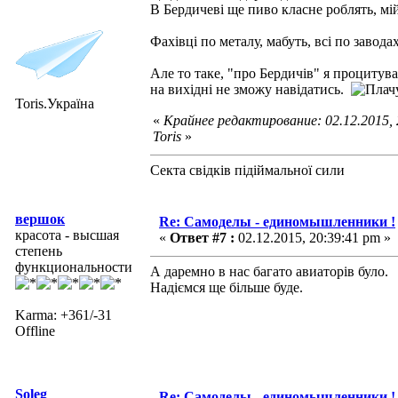
В Бердичеві ще пиво класне роблять, мі
Фахівці по металу, мабуть, всі по завод
Але то таке, "про Бердичів" я процитува
на вихідні не зможу навідатись.
Toris.Україна
«
Крайнее редактирование: 02.12.2015,
Toris
»
Секта свідків підіймальної сили
вершок
Re: Самоделы - единомышленники !
красота - высшая
«
Ответ #7 :
02.12.2015, 20:39:41 pm »
степень
функциональности
А даремно в нас багато авиаторів було.
Надіємся ще більше буде.
Karma: +361/-31
Offline
Soleg
Re: Самоделы - единомышленники !