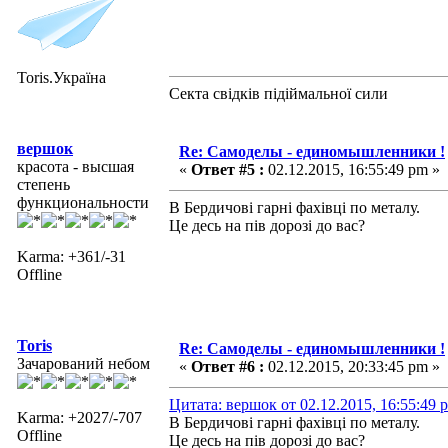
Toris.Україна
Секта свідків підіймальної сили
вершок
Re: Самоделы - единомышленники !
красота - высшая
«
Ответ #5 :
02.12.2015, 16:55:49 pm »
степень
функциональности
В Бердичові гарні фахівці по металу.
Це десь на пів дорозі до вас?
Karma: +361/-31
Offline
Toris
Re: Самоделы - единомышленники !
Зачарований небом
«
Ответ #6 :
02.12.2015, 20:33:45 pm »
Цитата: вершок от 02.12.2015, 16:55:49 
Karma: +2027/-707
В Бердичові гарні фахівці по металу.
Offline
Це десь на пів дорозі до вас?