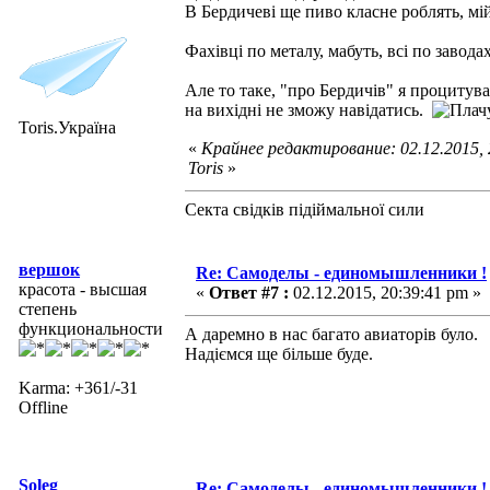
В Бердичеві ще пиво класне роблять, мі
Фахівці по металу, мабуть, всі по завод
Але то таке, "про Бердичів" я процитува
на вихідні не зможу навідатись.
Toris.Україна
«
Крайнее редактирование: 02.12.2015,
Toris
»
Секта свідків підіймальної сили
вершок
Re: Самоделы - единомышленники !
красота - высшая
«
Ответ #7 :
02.12.2015, 20:39:41 pm »
степень
функциональности
А даремно в нас багато авиаторів було.
Надіємся ще більше буде.
Karma: +361/-31
Offline
Soleg
Re: Самоделы - единомышленники !