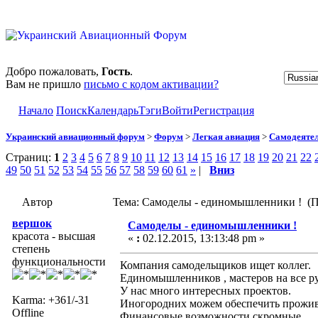
Добро пожаловать,
Гость
.
Вам не пришло
письмо с кодом активации?
Начало
Поиск
Календарь
Тэги
Войти
Регистрация
Украинский авиационный форум
>
Форум
>
Легкая авиация
>
Самодеятел
Страниц:
1
2
3
4
5
6
7
8
9
10
11
12
13
14
15
16
17
18
19
20
21
22
49
50
51
52
53
54
55
56
57
58
59
60
61
»
|
Вниз
Автор
Тема: Самоделы - единомышленники ! (П
вершок
Самоделы - единомышленники !
красота - высшая
«
:
02.12.2015, 13:13:48 pm »
степень
функциональности
Компания самодельщиков ищет коллег.
Единомышленников , мастеров на все р
У нас много интересных проектов.
Karma: +361/-31
Иногородних можем обеспечить прожив
Offline
Финансовые возможности скромные.