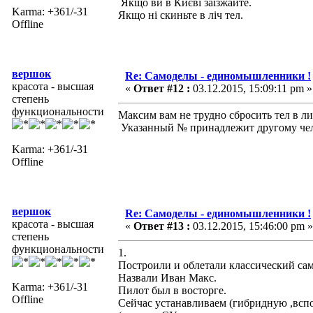
Якщо ви в Києві заїзжайте.
Karma: +361/-31
Якщо ні скиньте в ліч тел.
Offline
вершок
Re: Самоделы - единомышленники !
красота - высшая
«
Ответ #12 :
03.12.2015, 15:09:11 pm »
степень
функциональности
Максим вам не трудно сбросить тел в ли
Указанный № принадлежит другому чел
Karma: +361/-31
Offline
вершок
Re: Самоделы - единомышленники !
красота - высшая
«
Ответ #13 :
03.12.2015, 15:46:00 pm »
степень
функциональности
1.
Построили и облетали классический сам
Назвали Иван Макс.
Karma: +361/-31
Пилот был в восторге.
Offline
Сейчас устанавливаем (гибридную ,всп