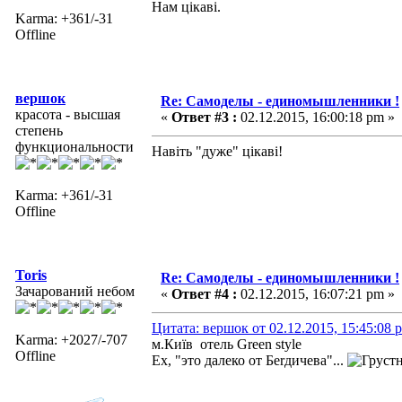
Нам цікаві.
Karma: +361/-31
Offline
вершок
Re: Самоделы - единомышленники !
красота - высшая
«
Ответ #3 :
02.12.2015, 16:00:18 pm »
степень
функциональности
Навіть "дуже" цікаві!
Karma: +361/-31
Offline
Toris
Re: Самоделы - единомышленники !
Зачарований небом
«
Ответ #4 :
02.12.2015, 16:07:21 pm »
Цитата: вершок от 02.12.2015, 15:45:08 
Karma: +2027/-707
м.Київ отель Green style
Offline
Ех, "это далеко от Беrдичева"...