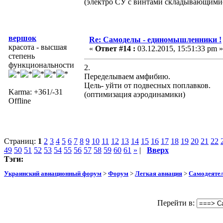
(электро СУ с винтами складывающимис
вершок
Re: Самоделы - единомышленники !
красота - высшая
«
Ответ #14 :
03.12.2015, 15:51:33 pm »
степень
функциональности
2.
Переделываем амфибию.
Цель- уйти от подвесных поплавков.
Karma: +361/-31
(оптимизация аэродинамики)
Offline
Страниц:
1
2
3
4
5
6
7
8
9
10
11
12
13
14
15
16
17
18
19
20
21
22
49
50
51
52
53
54
55
56
57
58
59
60
61
»
|
Вверх
Тэги:
Украинский авиационный форум
>
Форум
>
Легкая авиация
>
Самодеятел
Перейти в: