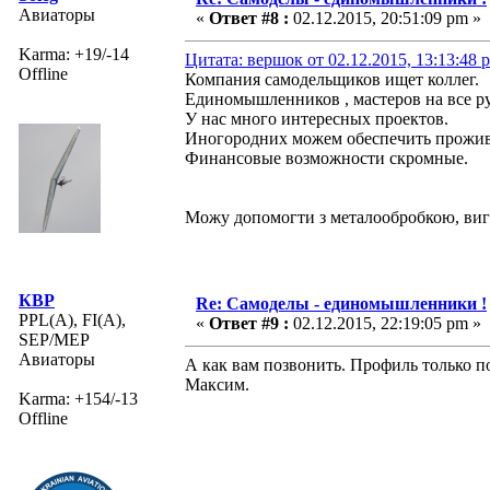
Авиаторы
«
Ответ #8 :
02.12.2015, 20:51:09 pm »
Karma: +19/-14
Цитата: вершок от 02.12.2015, 13:13:48 
Offline
Компания самодельщиков ищет коллег.
Единомышленников , мастеров на все р
У нас много интересных проектов.
Иногородних можем обеспечить прожив
Финансовые возможности скромные.
Можу допомогти з металообробкою, ви
КВР
Re: Самоделы - единомышленники !
PPL(A), FI(A),
«
Ответ #9 :
02.12.2015, 22:19:05 pm »
SEP/MEP
Авиаторы
А как вам позвонить. Профиль только по
Максим.
Karma: +154/-13
Offline