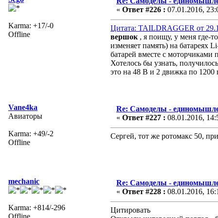
Re: Самоделы - единомышле
«
Ответ #226 :
07.01.2016, 23:
Karma: +17/-0
Цитата: TAILDRAGGER от 29.12
Offline
вершок
, я поищу, у меня где-
изменяет память) на батареях L
батарей вместе с моторчиками п
Хотелось бы узнать, получилось
это на 48 В и 2 движка по 120
Vane4ka
Re: Самоделы - единомышле
Авиаторы
«
Ответ #227 :
08.01.2016, 14:
Karma: +49/-2
Сергей, тот же ротомакс 50, при 
Offline
mechanic
Re: Самоделы - единомышле
«
Ответ #228 :
08.01.2016, 16:
Karma: +814/-296
Цитировать
Offline