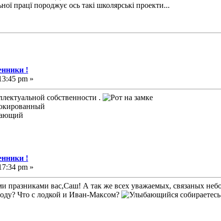
ної працї породжує ось такі школярські проекти...
нники !
13:45 pm »
ллектуальной собственности .
нники !
17:34 pm »
празниками вас,Саш! А так же всех уважаемых, связаных неб
 году? Что с лодкой и Иван-Максом?
собираетесь