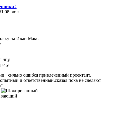
нники !
51:08 pm »
цовку на Иван Макс.
м.
я чпу.
резу.
ми +сильно ошибся привлеченный проектант.
 опытный и ответственный,сказал пока не сделают
ы"
.