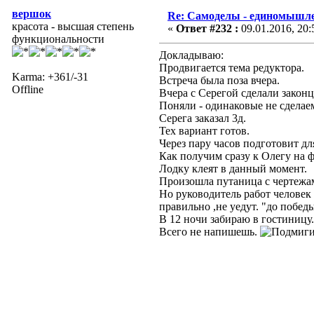
вершок
Re: Самоделы - единомышле
красота - высшая степень
«
Ответ #232 :
09.01.2016, 20:
функциональности
Докладываю:
Продвигается тема редуктора.
Karma: +361/-31
Встреча была поза вчера.
Offline
Вчера с Серегой сделали закон
Поняли - одинаковые не сделае
Серега заказал 3д.
Тех вариант готов.
Через пару часов подготовит дл
Как получим сразу к Олегу на ф
Лодку клеят в данный момент.
Произошла путаница с чертежа
Но руководитель работ человек
правильно ,не уедут. "до побед
В 12 ночи забираю в гостиницу
Всего не напишешь.