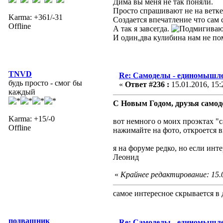
Дима вы меня не так поняли.
Просто спрашивают не на ветке 
Karma: +361/-31
Создается впечатление что сам
Offline
А так я завсегда.
И один,два кулибина нам не п
TNVD
Re: Самоделы - единомышле
будь просто - смог бы
«
Ответ #236 :
15.01.2016, 15:
каждый
С Новым Годом, друзья самоде
Karma: +15/-0
вот немного о моих проэктах "
Offline
нажимайте на фото, откроется 
я на форуме редко, но если инт
Леонид
«
Крайнее редактирование: 15.
самое интересное скрывается в 
подвашник
Re: Самоделы - единомышле