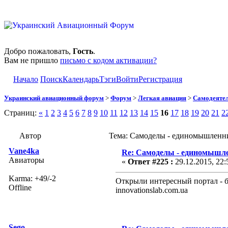
Добро пожаловать,
Гость
.
Вам не пришло
письмо с кодом активации?
Начало
Поиск
Календарь
Тэги
Войти
Регистрация
Украинский авиационный форум
>
Форум
>
Легкая авиация
>
Самодеятел
Страниц:
«
1
2
3
4
5
6
7
8
9
10
11
12
13
14
15
16
17
18
19
20
21
2
Автор
Тема: Самоделы - единомышленни
Vane4ka
Re: Самоделы - единомышле
Авиаторы
«
Ответ #225 :
29.12.2015, 22:
Karma: +49/-2
Открыли интересный портал - б
Offline
innovationslab.com.ua
Sego