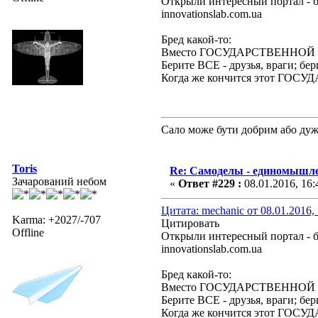
Открыли интересный портал - б
innovationslab.com.ua
Бред какой-то:
Вместо ГОСУДАРСТВЕННОЙ за
Берите ВСЕ - друзья, враги; бер
Когда же кончится этот Г
Сало може бути добрим або ду
Toris
Re: Самоделы - единомышле
Зачарований небом
«
Ответ #229 :
08.01.2016, 16:
Цитата: mechanic от 08.01.2016,
Karma: +2027/-707
Цитировать
Offline
Открыли интересный портал - б
innovationslab.com.ua
Бред какой-то:
Вместо ГОСУДАРСТВЕННОЙ за
Берите ВСЕ - друзья, враги; бер
Когда же кончится этот Г