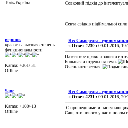
Toris.Україна
Совковий підхід до інтелектуаль
Секта свідків підіймальної сили
вершок
Re: Самоделы - единомышле
красота - высшая степень
«
Ответ #230 :
09.01.2016, 19:
функциональности
Патентное право и защита инте
Большая и отдельная тема.
Karma: +361/-31
Очень интересная.
Offline
Sane
Re: Самоделы - единомышле
«
Ответ #231 :
09.01.2016, 20:
Karma: +108/-13
С прошедшими и наступающими 
Offline
Саш, что нового у вас в новом