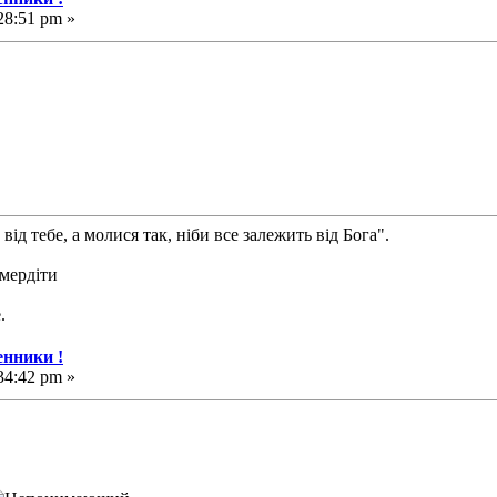
28:51 pm »
від тебе, а молися так, ніби все залежить від Бога".
смердіти
.
нники !
34:42 pm »