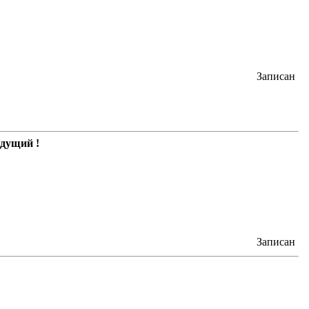
Записан
идущий !
Записан