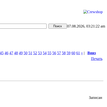
07.08.2026, 03:21:22 am
45
46
47
48
49
50
51
52
53
54
55
56
57
58
59
60
61
»
|
Вниз
Печать
Записан