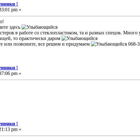
нники !
33:01 pm »
о!
шите здесь
астеров в работе со стеклопластиком, та и разных спецов. Много
лицей, то практически даром
те или позвоните, все решим и придумаем
068-3
нники !
37:06 pm »
нники !
21:13 pm »