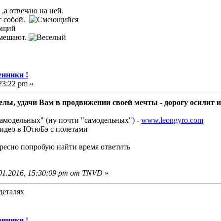
,а отвечаю на ней.
 с собой.
омешают.
нники !
23:22 pm »
лы, удачи Вам в продвижении своей мечты - дорогу осилит 
самодельных" (ну почти "самодельных") -
www.leongyro.com
видео в ЮтюБэ с полетами
ересно попробую найти время ответить
01.2016, 15:30:09 pm от TNVD
»
деталях
нники !