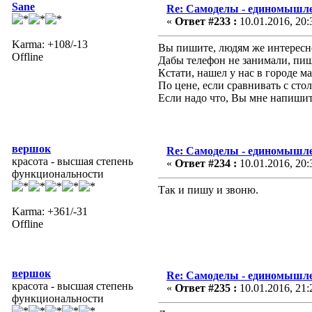
Sane
Re: Самоделы - единомышле
«
Ответ #233 :
10.01.2016, 20:
Karma: +108/-13
Вы пишите, людям же интересн
Offline
Дабы телефон не занимали, пи
Кстати, нашел у нас в городе м
По цене, если сравнивать с сто
Если надо что, Вы мне напиши
вершок
Re: Самоделы - единомышле
красота - высшая степень
«
Ответ #234 :
10.01.2016, 20:
функциональности
Так и пишу и звоню.
Karma: +361/-31
Offline
вершок
Re: Самоделы - единомышле
красота - высшая степень
«
Ответ #235 :
10.01.2016, 21:
функциональности