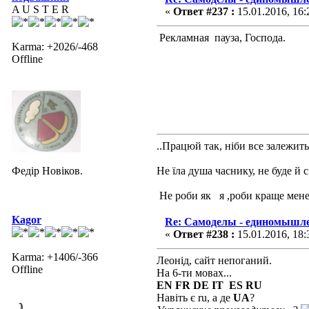
A U S T E R
«
Ответ #237 :
15.01.2016, 16:
Рекламная пауза, Господа.
Karma: +2026/-468
Offline
..Працюй так, ніби все залежить 
Федір Новіков.
Не їла душа часнику, не буде й 
Не роби як я ,роби краще мене
Kagor
Re: Самоделы - единомышле
«
Ответ #238 :
15.01.2016, 18:
Karma: +1406/-366
Леонід, сайт непоганий.
Offline
На 6-ти мовах...
EN FR DE IT ES RU
Навіть є ru, а де
UA
?