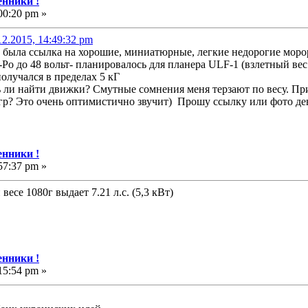
нники !
00:20 pm »
.2015, 14:49:32 pm
то была ссылка на хорошие, миниатюрные, легкие недорогие морор
i-Po до 48 вольт- планировалось для планера ULF-1 (взлетный ве
олучался в пределах 5 кГ
 ли найти движки? Смутные сомнения меня терзают по весу. Прик
0 гр? Это очень оптимистично звучит) Прошу ссылку или фото де
нники !
57:37 pm »
весе 1080г выдает 7.21 л.с. (5,3 кВт)
нники !
15:54 pm »