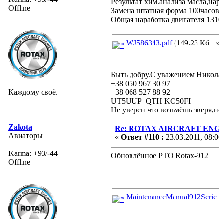
Результат хим.анализа масла,на
Offline
Замена штатная форма 100часов
Общая наработка двигателя 131
WJ586343.pdf
(149.23 Кб - 
Быть добру.С уважением Никол
+38 050 967 30 97
Каждому своё.
+38 068 527 88 92
UT5UUP QTH KO50FI
Не уверен что возьмёшь зверя,н
Zakota
Re: ROTAX AIRCRAFT ENGI
Авиаторы
«
Ответ #110 :
23.03.2011, 08:0
Karma: +93/-44
Обновлённое РТО Rotax-912
Offline
MaintenanceManual912Serie_