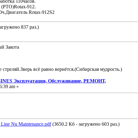
работка 110часов.
 (РТО)Rotax-912.
0ч.Двигатель Rotax-912S2
загружено 837 раз.)
ай Закота
е стреляй.Зверь всё равно вернётся.(Сибирская мудрость.)
NES Эксплуатация, Обслуживание, РЕМОНТ,
6:39 am »
Line Nu Maintenance.pdf
(3650.2 Кб - загружено 603 раз.)