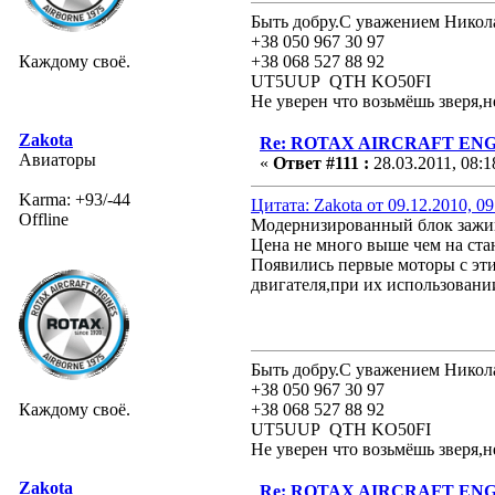
Быть добру.С уважением Никол
+38 050 967 30 97
Каждому своё.
+38 068 527 88 92
UT5UUP QTH KO50FI
Не уверен что возьмёшь зверя,н
Zakota
Re: ROTAX AIRCRAFT ENGI
Авиаторы
«
Ответ #111 :
28.03.2011, 08:1
Karma: +93/-44
Цитата: Zakota от 09.12.2010, 09
Offline
Модернизированный блок зажи
Цена не много выше чем на ста
Появились первые моторы с эт
двигателя,при их использовани
Быть добру.С уважением Никол
+38 050 967 30 97
Каждому своё.
+38 068 527 88 92
UT5UUP QTH KO50FI
Не уверен что возьмёшь зверя,н
Zakota
Re: ROTAX AIRCRAFT ENGI