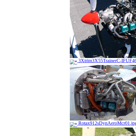
3Xtrim3X55TrainerC-IFUF46R
Rotax912sDynAeroMcr01.jp