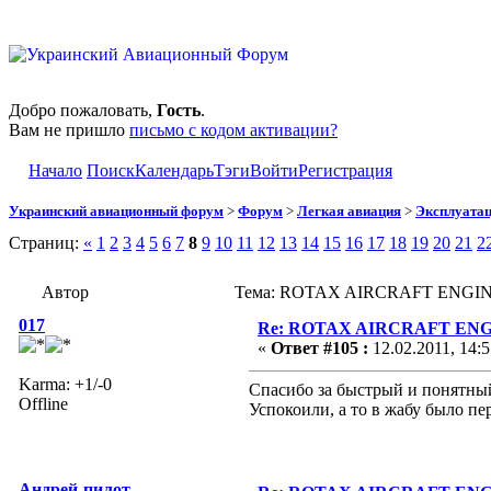
Добро пожаловать,
Гость
.
Вам не пришло
письмо с кодом активации?
Начало
Поиск
Календарь
Тэги
Войти
Регистрация
Украинский авиационный форум
>
Форум
>
Легкая авиация
>
Эксплуата
Страниц:
«
1
2
3
4
5
6
7
8
9
10
11
12
13
14
15
16
17
18
19
20
21
2
Автор
Тема: ROTAX AIRCRAFT ENGINES
017
Re: ROTAX AIRCRAFT ENGI
«
Ответ #105 :
12.02.2011, 14:5
Karma: +1/-0
Спасибо за быстрый и понятный
Offline
Успокоили, а то в жабу было пе
Андрей-пилот