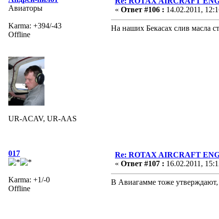
Re: ROTAX AIRCRAFT ENGI
Авиаторы
«
Ответ #106 :
14.02.2011, 12:1
Karma: +394/-43
На наших Бекасах слив масла сто
Offline
UR-ACAV, UR-AAS
017
Re: ROTAX AIRCRAFT ENGI
«
Ответ #107 :
16.02.2011, 15:1
Karma: +1/-0
В Авиагамме тоже утверждают, 
Offline