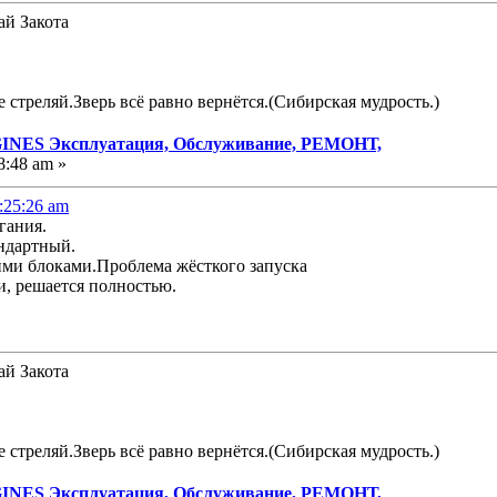
ай Закота
е стреляй.Зверь всё равно вернётся.(Сибирская мудрость.)
NES Эксплуатация, Обслуживание, РЕМОНТ,
8:48 am »
:25:26 am
гания.
ндартный.
ими блоками.Проблема жёсткого запуска
и, решается полностью.
ай Закота
е стреляй.Зверь всё равно вернётся.(Сибирская мудрость.)
NES Эксплуатация, Обслуживание, РЕМОНТ,