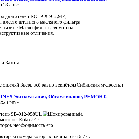
6:53 am »
ты двигателей ROTAX-912,914,
ы,вместо штатного масляного фильтра,
 магазине.Масло фильтр для мотора
нструктивные отличения.
ай Закота
е стреляй.Зверь всё равно вернётся.(Сибирская мудрость.)
NES Эксплуатация, Обслуживание, РЕМОНТ,
2:23 pm »
етень SB-912-058UL
.
 моторов Rotax-912
торов необходимость его
оторам номера которых начинаются 6.77-.---