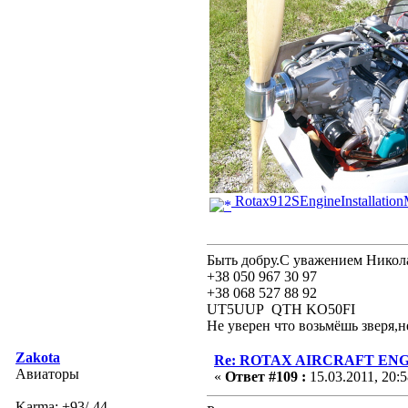
Rotax912SEngineInstallationM
Быть добру.С уважением Никол
+38 050 967 30 97
+38 068 527 88 92
UT5UUP QTH KO50FI
Не уверен что возьмёшь зверя,н
Zakota
Re: ROTAX AIRCRAFT ENGI
Авиаторы
«
Ответ #109 :
15.03.2011, 20:5
Karma: +93/-44