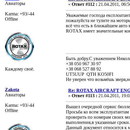
Авиаторы
«
Ответ #112 :
21.04.2011, 06:5
Karma: +93/-44
Уважаемые господа експлоатан
Offline
пожалуйста не тулите на мотор
всё что есть в ближайшем авто
ROTAX имеет значительные ко
Быть добру.С уважением Никол
+38 050 967 30 97
Каждому своё.
+38 068 527 88 92
UT5UUP QTH KO50FI
Не уверен что возьмёшь зверя,н
Zakota
Re: ROTAX AIRCRAFT ENGI
Авиаторы
«
Ответ #113 :
21.04.2011, 19:0
Karma: +93/-44
Вышел очередной сервис бюлл
Offline
Просьба ко всем эксплуатантам
проверить по номерам своих мо
выполнения,в указанные сроки.
Данный документ относится к м