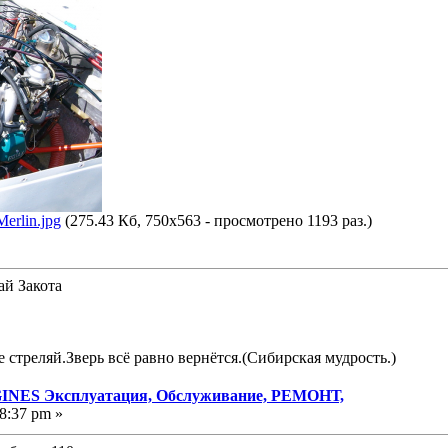
erlin.jpg
(275.43 Кб, 750x563 - просмотрено 1193 раз.)
ай Закота
е стреляй.Зверь всё равно вернётся.(Сибирская мудрость.)
NES Эксплуатация, Обслуживание, РЕМОНТ,
8:37 pm »