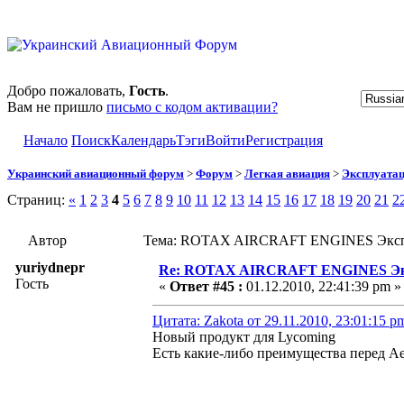
Добро пожаловать,
Гость
.
Вам не пришло
письмо с кодом активации?
Начало
Поиск
Календарь
Тэги
Войти
Регистрация
Украинский авиационный форум
>
Форум
>
Легкая авиация
>
Эксплуата
Страниц:
«
1
2
3
4
5
6
7
8
9
10
11
12
13
14
15
16
17
18
19
20
21
2
Автор
Тема: ROTAX AIRCRAFT ENGINES Эксплу
yuriydnepr
Re: ROTAX AIRCRAFT ENGINES Экс
Гость
«
Ответ #45 :
01.12.2010, 22:41:39 pm »
Цитата: Zakota от 29.11.2010, 23:01:15 p
Новый продукт для Lycoming
Есть какие-либо преимущества перед Aer