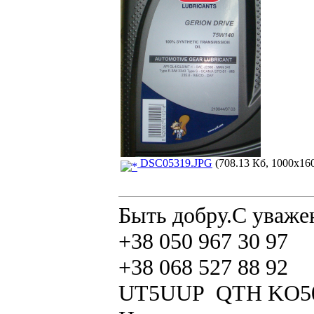
DSC05319.JPG
(708.13 Кб, 1000x160
Быть добру.С уваже
+38 050 967 30 97
+38 068 527 88 92
UT5UUP QTH KO5