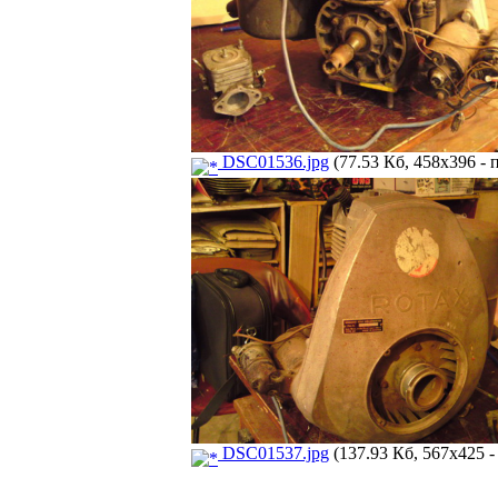
DSC01536.jpg
(77.53 Кб, 458x396 - 
DSC01537.jpg
(137.93 Кб, 567x425 -