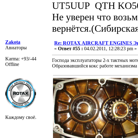
UT5UUP QTH KO5
Не уверен что возьм
вернётся.(Сибирская
Zakota
Re: ROTAX AIRCRAFT ENGINES Экс
Авиаторы
«
Ответ #55 :
04.02.2011, 12:28:23 pm »
Karma: +93/-44
Господа эксплуататоры 2-х тактных мот
Offline
Образовавшийся кокс работе механизма
Каждому своё.