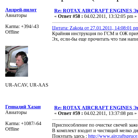
Андрей-пилот
Re: ROTAX AIRCRAFT ENGINES Экс
Авиаторы
«
Ответ #58 :
04.02.2011, 13:32:05 pm »
Karma: +394/-43
Цитата: Zakota от 27.01.2011, 14:08:01 p
Offline
Крайняя инструкция по ГСМ и ОЖ прим
Эх, если-бы еще прочитать что там напи
UR-ACAV, UR-AAS
Геннадий Хазан
Re: ROTAX AIRCRAFT ENGINES Экс
Авиаторы
«
Ответ #59 :
04.02.2011, 13:37:08 pm »
Karma: +1087/-64
Приспособление по очистке свечей зажи
Offline
В комплект входит и чистящий мелко д
Покупать здесь :
http://www.aircraftspruc