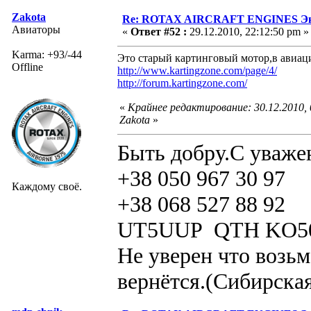
Zakota
Re: ROTAX AIRCRAFT ENGINES Экс
Авиаторы
«
Ответ #52 :
29.12.2010, 22:12:50 pm »
Karma: +93/-44
Это старый картинговый мотор,в авиаци
Offline
http://www.kartingzone.com/page/4/
http://forum.kartingzone.com/
«
Крайнее редактирование: 30.12.2010,
Zakota
»
Быть добру.С уваже
+38 050 967 30 97
Каждому своё.
+38 068 527 88 92
UT5UUP QTH KO5
Не уверен что возьм
вернётся.(Сибирская