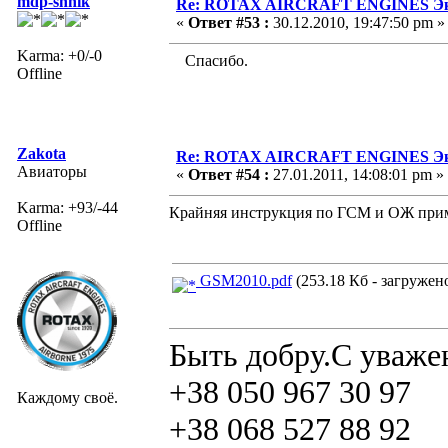
mdp-shnik
Re: ROTAX AIRCRAFT ENGINES Экс
«
Ответ #53 :
30.12.2010, 19:47:50 pm »
Karma: +0/-0
Спасибо.
Offline
Zakota
Re: ROTAX AIRCRAFT ENGINES Экс
Авиаторы
«
Ответ #54 :
27.01.2011, 14:08:01 pm »
Karma: +93/-44
Крайняя инструкция по ГСМ и ОЖ прим
Offline
GSM2010.pdf
(253.18 Кб - загружено
Быть добру.С уваже
+38 050 967 30 97
Каждому своё.
+38 068 527 88 92