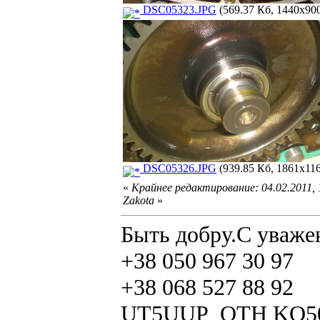
DSC05323.JPG
(569.37 Кб, 1440x900
DSC05326.JPG
(939.85 Кб, 1861x116
«
Крайнее редактирование: 04.02.2011,
Zakota
»
Быть добру.С уваже
+38 050 967 30 97
+38 068 527 88 92
UT5UUP QTH KO5