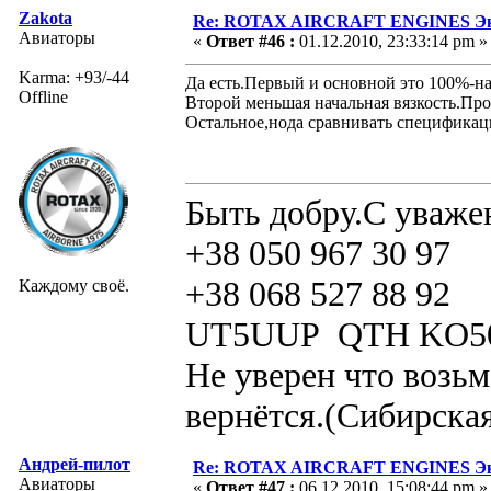
Zakota
Re: ROTAX AIRCRAFT ENGINES Экс
Авиаторы
«
Ответ #46 :
01.12.2010, 23:33:14 pm »
Karma: +93/-44
Да есть.Первый и основной это 100%-на
Offline
Второй меньшая начальная вязкость.Про
Остальное,нода сравнивать спецификац
Быть добру.С уваже
+38 050 967 30 97
+38 068 527 88 92
Каждому своё.
UT5UUP QTH KO5
Не уверен что возьм
вернётся.(Сибирская
Андрей-пилот
Re: ROTAX AIRCRAFT ENGINES Экс
Авиаторы
«
Ответ #47 :
06.12.2010, 15:08:44 pm »