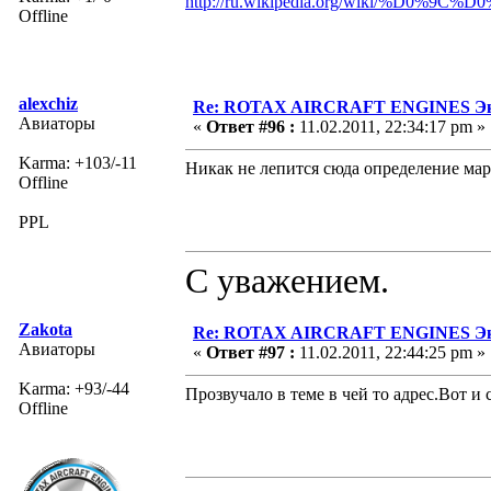
http://ru.wikipedia.org/wiki/%
Offline
alexchiz
Re: ROTAX AIRCRAFT ENGINES Экс
Авиаторы
«
Ответ #96 :
11.02.2011, 22:34:17 pm »
Karma: +103/-11
Никак не лепится сюда определение мар
Offline
PPL
С уважением.
Zakota
Re: ROTAX AIRCRAFT ENGINES Экс
Авиаторы
«
Ответ #97 :
11.02.2011, 22:44:25 pm »
Karma: +93/-44
Прозвучало в теме в чей то адрес.Вот и 
Offline