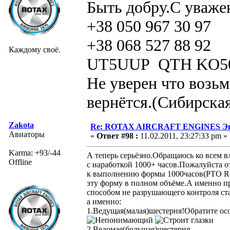
Быть добру.С уваже
+38 050 967 30 97
+38 068 527 88 92
Каждому своё.
UT5UUP QTH KO5
Не уверен что возьм
вернётся.(Сибирская
Zakota
Re: ROTAX AIRCRAFT ENGINES Экс
Авиаторы
«
Ответ #98 :
11.02.2011, 23:27:33 pm »
Karma: +93/-44
А теперь серьёзно.Обращаюсь ко всем в
Offline
с наработкой 1000+ часов.Пожалуйста о
к выполнению формы 1000часов(РТО Ro
эту форму в полном объёме.А именно 
способом не разрушающего контроля ст
а именно:
1.Ведущая(малая)шестерня!Обратите о
2.Ведомая(большая)шестерня.