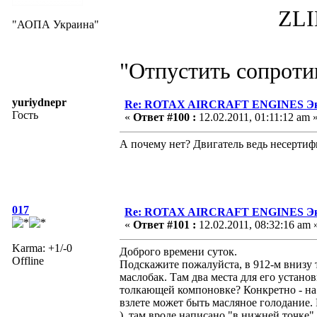
ZLIN 526 
"АОПА Украина"
"Отпустить сопротив
yuriydnepr
Re: ROTAX AIRCRAFT ENGINES Экс
Гость
«
Ответ #100 :
12.02.2011, 01:11:12 am 
А почему нет? Двигатель ведь несерти
017
Re: ROTAX AIRCRAFT ENGINES Экс
«
Ответ #101 :
12.02.2011, 08:32:16 am 
Karma: +1/-0
Доброго времени суток.
Offline
Подскажите пожалуйста, в 912-м внизу т
маслобак. Там два места для его устано
толкающей компоновке? Конкретно - на Б
взлете может быть масляное голодание.
), там вроде написано "в нижней точке" 