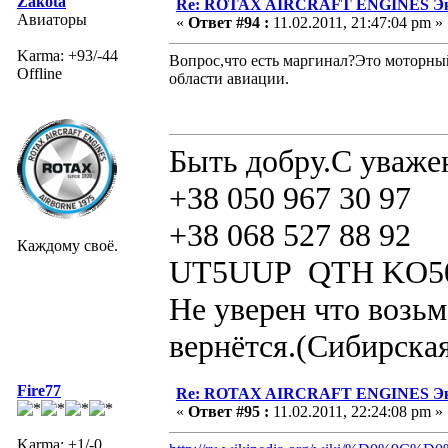
Zakota
Re: ROTAX AIRCRAFT ENGINES Экс
Авиаторы
«
Ответ #94 :
11.02.2011, 21:47:04 pm »
Karma: +93/-44
Вопрос,что есть маргинал?Это моторны
Offline
области авиации.
Быть добру.С уваже
+38 050 967 30 97
+38 068 527 88 92
Каждому своё.
UT5UUP QTH KO5
Не уверен что возьм
вернётся.(Сибирская
Fire77
Re: ROTAX AIRCRAFT ENGINES Экс
«
Ответ #95 :
11.02.2011, 22:24:08 pm »
Karma: +1/-0