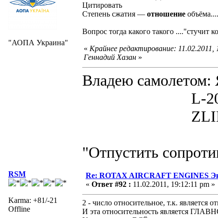
Цитировать
Степень сжатия —
отношение
объёма...
Вопрос тогда какого такого ...."стучит
"АОПА Украина"
«
Крайнее редактирование: 11.02.2011, 
Геннадий Хазан
»
Владею самолето
L-200D MOR
ZLIN 526 
"Отпустить сопротив
RSM
Re: ROTAX AIRCRAFT ENGINES Экс
«
Ответ #92 :
11.02.2011, 19:12:11 pm »
Karma: +81/-21
2 - число относительное, т.к. является о
Offline
И эта относительность является ГЛАВН