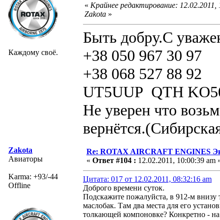
«
Крайнее редактирование: 12.02.2011,
Zakota
»
Быть добру.С уваже
+38 050 967 30 97
Каждому своё.
+38 068 527 88 92
UT5UUP QTH KO5
Не уверен что возьм
вернётся.(Сибирская
Zakota
Re: ROTAX AIRCRAFT ENGINES Экс
Авиаторы
«
Ответ #104 :
12.02.2011, 10:00:39 am 
Karma: +93/-44
Цитата: 017 от 12.02.2011, 08:32:16 am
Offline
Доброго времени суток.
Подскажите пожалуйста, в 912-м внизу т
маслобак. Там два места для его устано
толкающей компоновке? Конкретно - на Б