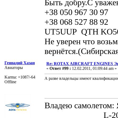
Быть добру.С уваже
+38 050 967 30 97
+38 068 527 88 92
UT5UUP QTH KO5
Не уверен что возьм
вернётся.(Сибирская
Геннадий Хазан
Re: ROTAX AIRCRAFT ENGINES Экс
Авиаторы
«
Ответ #99 :
12.02.2011, 01:09:44 am »
Karma: +1087/-64
А разве владельцы имеют квалификацию
Offline
Владею самолето
L-200D MOR