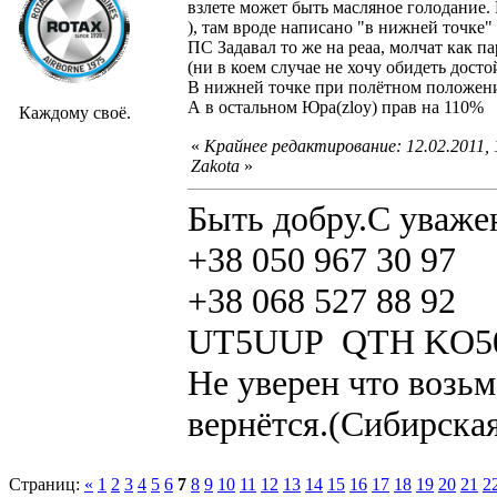
взлете может быть масляное голодание.
), там вроде написано "в нижней точке" 
ПС Задавал то же на реаа, молчат как 
(ни в коем случае не хочу обидеть дост
В нижней точке при полётном положени
А в остальном Юра(zloy) прав на 110%
Каждому своё.
«
Крайнее редактирование: 12.02.2011,
Zakota
»
Быть добру.С уваже
+38 050 967 30 97
+38 068 527 88 92
UT5UUP QTH KO5
Не уверен что возьм
вернётся.(Сибирская
Страниц:
«
1
2
3
4
5
6
7
8
9
10
11
12
13
14
15
16
17
18
19
20
21
2