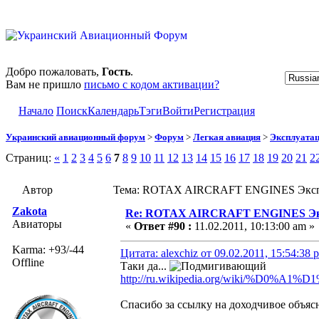
Добро пожаловать,
Гость
.
Вам не пришло
письмо с кодом активации?
Начало
Поиск
Календарь
Тэги
Войти
Регистрация
Украинский авиационный форум
>
Форум
>
Легкая авиация
>
Эксплуата
Страниц:
«
1
2
3
4
5
6
7
8
9
10
11
12
13
14
15
16
17
18
19
20
21
2
Автор
Тема: ROTAX AIRCRAFT ENGINES Эксплу
Zakota
Re: ROTAX AIRCRAFT ENGINES Экс
Авиаторы
«
Ответ #90 :
11.02.2011, 10:13:00 am »
Karma: +93/-44
Цитата: alexchiz от 09.02.2011, 15:54:38 
Offline
Таки да...
http://ru.wikipedia.org/wik
Спасибо за ссылку на доходчивое объяс