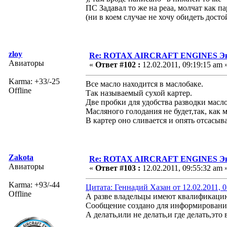
ПС Задавал то же на реаа, молчат как 
(ни в коем случае не хочу обидеть дост
zloy
Re: ROTAX AIRCRAFT ENGINES Экс
Авиаторы
«
Ответ #102 :
12.02.2011, 09:19:15 am 
Karma: +33/-25
Все масло находится в маслобаке.
Offline
Так называемый сухой картер.
Две пробки для удобства разводки масл
Масляного голодания не будет,так, как м
В картер оно сливается и опять отсасыва
Zakota
Re: ROTAX AIRCRAFT ENGINES Экс
Авиаторы
«
Ответ #103 :
12.02.2011, 09:55:32 am 
Karma: +93/-44
Цитата: Геннадий Хазан от 12.02.2011, 0
Offline
А разве владельцы имеют квалификацию
Сообщение создано для информирования
А делать,или не делать,и где делать,это