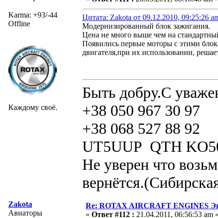
Karma: +93/-44
Цитата: Zakota от 09.12.2010, 09:25:26 a
Offline
Модернизированный блок зажигания.
Цена не много выше чем на стандартны
Появились первые моторы с этими блок
двигателя,при их использовании, решае
Быть добру.С уваже
+38 050 967 30 97
Каждому своё.
+38 068 527 88 92
UT5UUP QTH KO5
Не уверен что возьм
вернётся.(Сибирская
Zakota
Re: ROTAX AIRCRAFT ENGINES Экс
Авиаторы
«
Ответ #112 :
21.04.2011, 06:56:53 am 