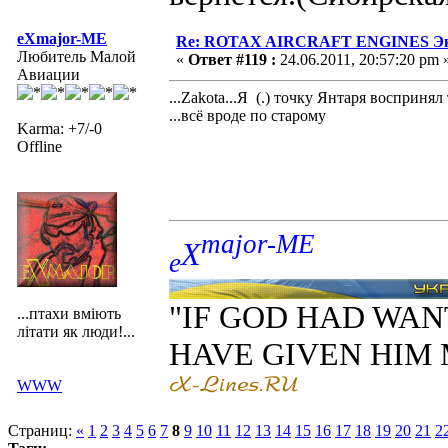
eXmajor-ME
Re: ROTAX AIRCRAFT ENGINES Экс
Любитель Малой
«
Ответ #119 :
24.06.2011, 20:57:20 pm 
Авиации
...Zakota...Я (.) точку Янтаря воспринял 
...всё вроде по старому
Karma: +7/-0
Offline
major-ME
X
e
"IF GOD HAD WAN
...птахи вміють
літати як люди!...
HAVE GIVEN HIM
WWW
Страниц:
«
1
2
3
4
5
6
7
8
9
10
11
12
13
14
15
16
17
18
19
20
21
2