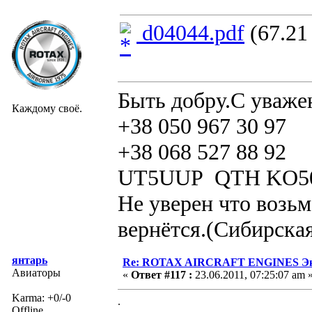
d04044.pdf
(67.21
Быть добру.С уваже
Каждому своё.
+38 050 967 30 97
+38 068 527 88 92
UT5UUP QTH KO5
Не уверен что возьм
вернётся.(Сибирская
янтарь
Re: ROTAX AIRCRAFT ENGINES Экс
Авиаторы
«
Ответ #117 :
23.06.2011, 07:25:07 am 
Karma: +0/-0
.
Offline