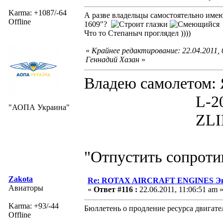
Karma: +1087/-64
А разве владельцы самостоятельно имею
Offline
1609"?
Что то Степаныч проглядел ))))
«
Крайнее редактирование: 22.04.2011,
Геннадий Хазан
»
Владею самолето
L-200D MOR
"АОПА Украина"
ZLIN 526 
"Отпустить сопротив
Zakota
Re: ROTAX AIRCRAFT ENGINES Экс
Авиаторы
«
Ответ #116 :
22.06.2011, 11:06:51 am 
Karma: +93/-44
Бюллетень о продление ресурса двига
Offline