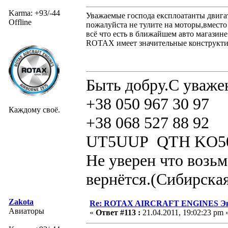
Karma: +93/-44
Уважаемые господа експлоатанты двиг
Offline
пожалуйста не тулите на моторы,вместо
всё что есть в ближайшем авто магазин
ROTAX имеет значительные конструкти
Быть добру.С уваже
+38 050 967 30 97
Каждому своё.
+38 068 527 88 92
UT5UUP QTH KO5
Не уверен что возьм
вернётся.(Сибирская
Zakota
Re: ROTAX AIRCRAFT ENGINES Экс
Авиаторы
«
Ответ #113 :
21.04.2011, 19:02:23 pm 