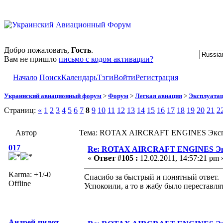
Добро пожаловать,
Гость
.
Вам не пришло
письмо с кодом активации?
Начало
Поиск
Календарь
Тэги
Войти
Регистрация
Украинский авиационный форум
>
Форум
>
Легкая авиация
>
Эксплуата
Страниц:
«
1
2
3
4
5
6
7
8
9
10
11
12
13
14
15
16
17
18
19
20
21
2
Автор
Тема: ROTAX AIRCRAFT ENGINES Эксплу
017
Re: ROTAX AIRCRAFT ENGINES Экс
«
Ответ #105 :
12.02.2011, 14:57:21 pm 
Karma: +1/-0
Спасибо за быстрый и понятный ответ.
Offline
Успокоили, а то в жабу было переставля
Андрей-пилот