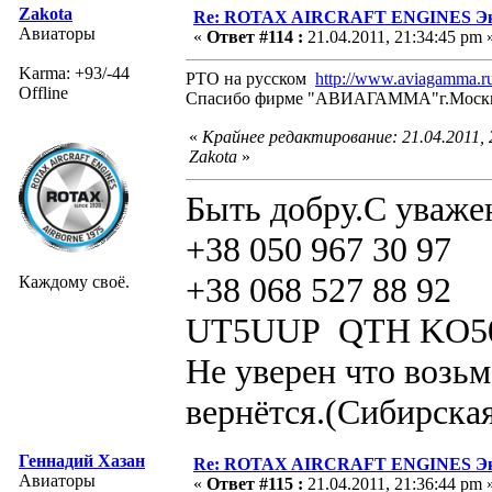
Zakota
Re: ROTAX AIRCRAFT ENGINES Экс
Авиаторы
«
Ответ #114 :
21.04.2011, 21:34:45 pm 
Karma: +93/-44
РТО на русском
http://www.aviagamma.ru
Offline
Спасибо фирме "АВИАГАММА"г.Моск
«
Крайнее редактирование: 21.04.2011,
Zakota
»
Быть добру.С уваже
+38 050 967 30 97
+38 068 527 88 92
Каждому своё.
UT5UUP QTH KO5
Не уверен что возьм
вернётся.(Сибирская
Геннадий Хазан
Re: ROTAX AIRCRAFT ENGINES Экс
Авиаторы
«
Ответ #115 :
21.04.2011, 21:36:44 pm 