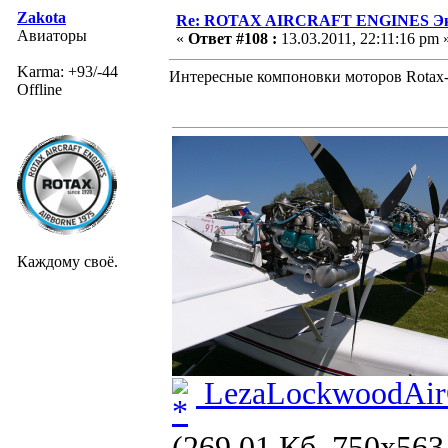
Zakota
Re: ROTAX AIRCRAFT ENGINES Экс
Авиаторы
«
Ответ #108 :
13.03.2011, 22:11:16 pm 
Karma: +93/-44
Интересные компоновки моторов Rotax
Offline
Каждому своё.
LezaLockwoodAir
(269.01 Кб, 750x563