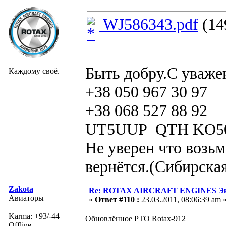
WJ586343.pdf
(14
Быть добру.С уваже
Каждому своё.
+38 050 967 30 97
+38 068 527 88 92
UT5UUP QTH KO5
Не уверен что возьм
вернётся.(Сибирская
Zakota
Re: ROTAX AIRCRAFT ENGINES Экс
Авиаторы
«
Ответ #110 :
23.03.2011, 08:06:39 am 
Karma: +93/-44
Обновлённое РТО Rotax-912
Offline