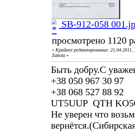
SB-912-058 001.j
просмотрено 1120 ра
«
Крайнее редактирование: 21.04.2011,
Zakota
»
Быть добру.С уваже
+38 050 967 30 97
+38 068 527 88 92
UT5UUP QTH KO5
Не уверен что возьм
вернётся.(Сибирская