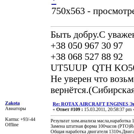
750x563 - просмотре
Быть добру.С уваже
+38 050 967 30 97
+38 068 527 88 92
UT5UUP QTH KO5
Не уверен что возьм
вернётся.(Сибирская
Zakota
Re: ROTAX AIRCRAFT ENGINES Экс
Авиаторы
«
Ответ #109 :
15.03.2011, 20:58:37 pm 
Karma: +93/-44
Результат хим.анализа масла,наработка 
Offline
Замена штатная форма 100часов (РТО)Ro
Общая наработка двигателя 1310ч.Двига