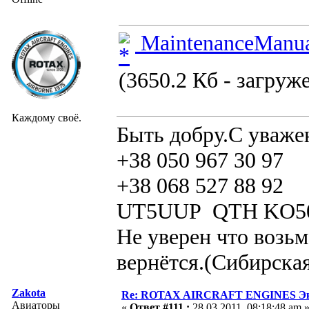
MaintenanceManua
(3650.2 Кб - загруже
Каждому своё.
Быть добру.С уваже
+38 050 967 30 97
+38 068 527 88 92
UT5UUP QTH KO5
Не уверен что возьм
вернётся.(Сибирская
Zakota
Re: ROTAX AIRCRAFT ENGINES Экс
Авиаторы
«
Ответ #111 :
28.03.2011, 08:18:48 am 