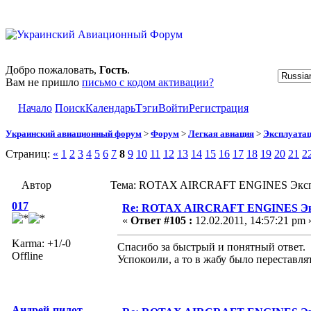
Добро пожаловать,
Гость
.
Вам не пришло
письмо с кодом активации?
Начало
Поиск
Календарь
Тэги
Войти
Регистрация
Украинский авиационный форум
>
Форум
>
Легкая авиация
>
Эксплуата
Страниц:
«
1
2
3
4
5
6
7
8
9
10
11
12
13
14
15
16
17
18
19
20
21
2
Автор
Тема: ROTAX AIRCRAFT ENGINES Эксплу
017
Re: ROTAX AIRCRAFT ENGINES Экс
«
Ответ #105 :
12.02.2011, 14:57:21 pm 
Karma: +1/-0
Спасибо за быстрый и понятный ответ.
Offline
Успокоили, а то в жабу было переставля
Андрей-пилот