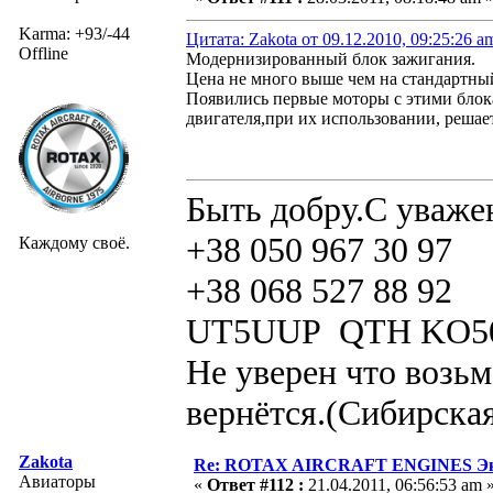
Karma: +93/-44
Цитата: Zakota от 09.12.2010, 09:25:26 a
Offline
Модернизированный блок зажигания.
Цена не много выше чем на стандартны
Появились первые моторы с этими блок
двигателя,при их использовании, решае
Быть добру.С уваже
+38 050 967 30 97
Каждому своё.
+38 068 527 88 92
UT5UUP QTH KO5
Не уверен что возьм
вернётся.(Сибирская
Zakota
Re: ROTAX AIRCRAFT ENGINES Экс
Авиаторы
«
Ответ #112 :
21.04.2011, 06:56:53 am 