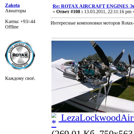
Zakota
Re: ROTAX AIRCRAFT ENGINES Экс
Авиаторы
«
Ответ #108 :
13.03.2011, 22:11:16 pm 
Karma: +93/-44
Интересные компоновки моторов Rotax
Offline
Каждому своё.
LezaLockwoodAir
(269.01 Кб, 750x563