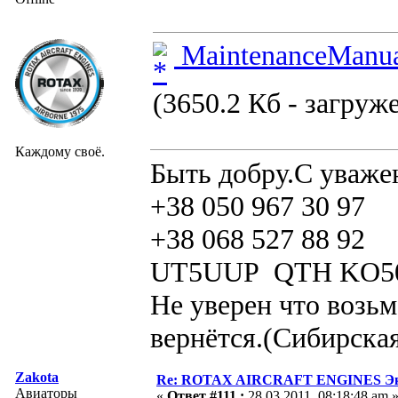
MaintenanceManua
(3650.2 Кб - загруже
Каждому своё.
Быть добру.С уваже
+38 050 967 30 97
+38 068 527 88 92
UT5UUP QTH KO5
Не уверен что возьм
вернётся.(Сибирская
Zakota
Re: ROTAX AIRCRAFT ENGINES Экс
Авиаторы
«
Ответ #111 :
28.03.2011, 08:18:48 am 