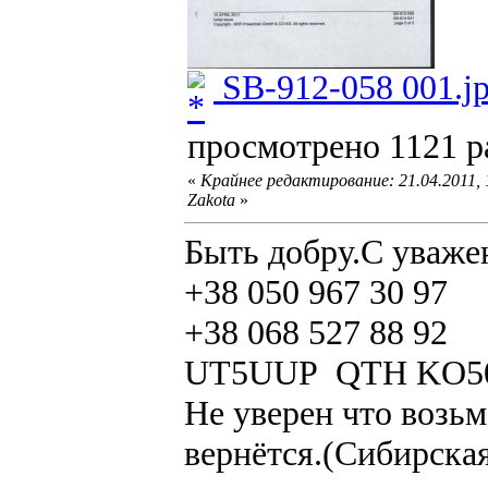
SB-912-058 001.j
просмотрено 1121 ра
«
Крайнее редактирование: 21.04.2011,
Zakota
»
Быть добру.С уваже
+38 050 967 30 97
+38 068 527 88 92
UT5UUP QTH KO5
Не уверен что возьм
вернётся.(Сибирская