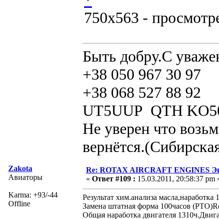
750x563 - просмотре
Быть добру.С уваже
+38 050 967 30 97
+38 068 527 88 92
UT5UUP QTH KO5
Не уверен что возьм
вернётся.(Сибирская
Zakota
Re: ROTAX AIRCRAFT ENGINES Экс
Авиаторы
«
Ответ #109 :
15.03.2011, 20:58:37 pm 
Karma: +93/-44
Результат хим.анализа масла,наработка 
Offline
Замена штатная форма 100часов (РТО)Ro
Общая наработка двигателя 1310ч.Двига