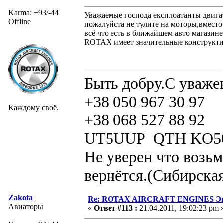
Karma: +93/-44
Уважаемые господа експлоатанты двиг
Offline
пожалуйста не тулите на моторы,вместо
всё что есть в ближайшем авто магазин
ROTAX имеет значительные конструкти
Быть добру.С уваже
+38 050 967 30 97
Каждому своё.
+38 068 527 88 92
UT5UUP QTH KO5
Не уверен что возьм
вернётся.(Сибирская
Zakota
Re: ROTAX AIRCRAFT ENGINES Экс
Авиаторы
«
Ответ #113 :
21.04.2011, 19:02:23 pm 