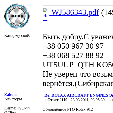
WJ586343.pdf
(14
Быть добру.С уваже
Каждому своё.
+38 050 967 30 97
+38 068 527 88 92
UT5UUP QTH KO5
Не уверен что возьм
вернётся.(Сибирская
Zakota
Re: ROTAX AIRCRAFT ENGINES Экс
Авиаторы
«
Ответ #110 :
23.03.2011, 08:06:39 am 
Karma: +93/-44
Обновлённое РТО Rotax-912
Offline