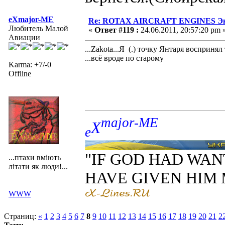
eXmajor-ME
Re: ROTAX AIRCRAFT ENGINES Экс
Любитель Малой
«
Ответ #119 :
24.06.2011, 20:57:20 pm 
Авиации
...Zakota...Я (.) точку Янтаря воспринял 
...всё вроде по старому
Karma: +7/-0
Offline
major-ME
X
e
"IF GOD HAD WAN
...птахи вміють
літати як люди!...
HAVE GIVEN HIM
WWW
Страниц:
«
1
2
3
4
5
6
7
8
9
10
11
12
13
14
15
16
17
18
19
20
21
2