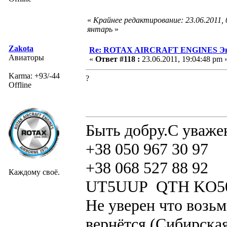
«
Крайнее редактирование: 23.06.2011,
янтарь
»
Zakota
Re: ROTAX AIRCRAFT ENGINES Экс
Авиаторы
«
Ответ #118 :
23.06.2011, 19:04:48 pm 
Karma: +93/-44
?
Offline
Быть добру.С уваже
+38 050 967 30 97
+38 068 527 88 92
Каждому своё.
UT5UUP QTH KO5
Не уверен что возьм
вернётся.(Сибирская