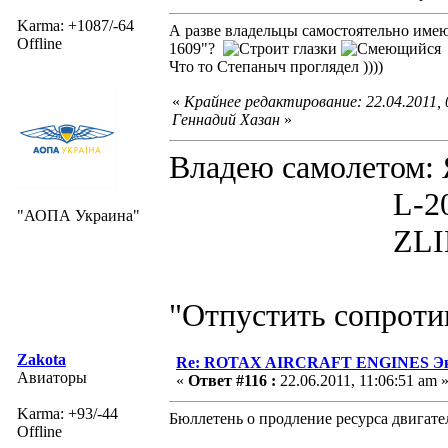
Karma: +1087/-64
А разве владельцы самостоятельно имею
Offline
1609"?
Что то Степаныч проглядел ))))
«
Крайнее редактирование: 22.04.2011,
Геннадий Хазан
»
Владею самолето
L-200D MOR
"АОПА Украина"
ZLIN 526 
"Отпустить сопротив
Zakota
Re: ROTAX AIRCRAFT ENGINES Экс
Авиаторы
«
Ответ #116 :
22.06.2011, 11:06:51 am 
Karma: +93/-44
Бюллетень о продление ресурса двига
Offline