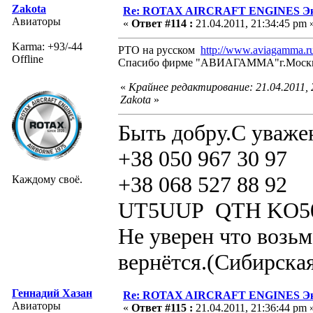
Zakota
Re: ROTAX AIRCRAFT ENGINES Экс
Авиаторы
«
Ответ #114 :
21.04.2011, 21:34:45 pm 
Karma: +93/-44
РТО на русском
http://www.aviagamma.ru
Offline
Спасибо фирме "АВИАГАММА"г.Моск
«
Крайнее редактирование: 21.04.2011,
Zakota
»
Быть добру.С уваже
+38 050 967 30 97
+38 068 527 88 92
Каждому своё.
UT5UUP QTH KO5
Не уверен что возьм
вернётся.(Сибирская
Геннадий Хазан
Re: ROTAX AIRCRAFT ENGINES Экс
Авиаторы
«
Ответ #115 :
21.04.2011, 21:36:44 pm 