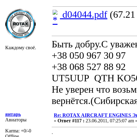
d04044.pdf
(67.21
Быть добру.С уваже
Каждому своё.
+38 050 967 30 97
+38 068 527 88 92
UT5UUP QTH KO5
Не уверен что возьм
вернётся.(Сибирская
янтарь
Re: ROTAX AIRCRAFT ENGINES Экс
Авиаторы
«
Ответ #117 :
23.06.2011, 07:25:07 am 
Karma: +0/-0
.
Offline