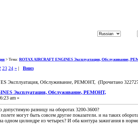
ция
> Тема:
ROTAX AIRCRAFT ENGINES Эксплуатация, Обслуживание, РЕ
2
23
24
»
|
Вниз
 Эксплуатация, Обслуживание, РЕМОНТ, (Прочитано 322727
NES Эксплуатация, Обслуживание, РЕМОНТ,
6:23 am »
ро допустимую разницу на оборотах 3200-3600?
в полете могут быть совсем другие показатели. и на таких оборот
а одном цилиндре из четырех? И оба контура зажигания в норме,