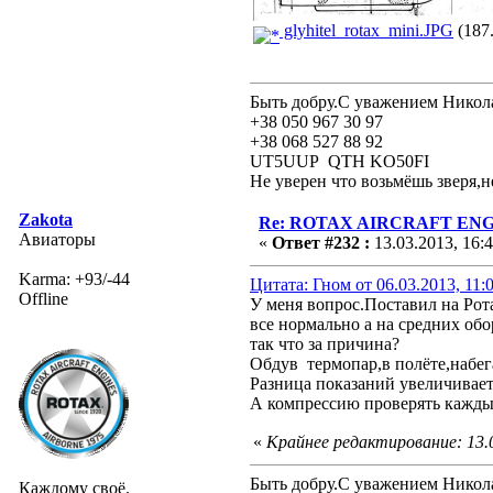
glyhitel_rotax_mini.JPG
(187.
Быть добру.С уважением Никол
+38 050 967 30 97
+38 068 527 88 92
UT5UUP QTH KO50FI
Не уверен что возьмёшь зверя,н
Zakota
Re: ROTAX AIRCRAFT ENGI
Авиаторы
«
Ответ #232 :
13.03.2013, 16:
Karma: +93/-44
Цитата: Гном от 06.03.2013, 11:
Offline
У меня вопрос.Поставил на Рот
все нормально а на средних об
так что за причина?
Обдув термопар,в полёте,набе
Разница показаний увеличиваетс
А компрессию проверять кажды
«
Крайнее редактирование: 13.0
Быть добру.С уважением Никол
Каждому своё.