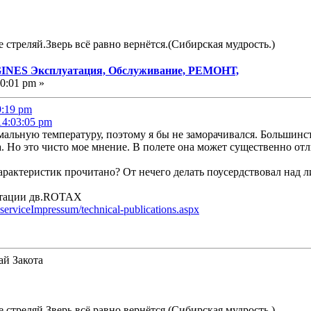
е стреляй.Зверь всё равно вернётся.(Сибирская мудрость.)
NES Эксплуатация, Обслуживание, РЕМОНТ,
50:01 pm »
9:19 pm
14:03:05 pm
мальную температуру, поэтому я бы не заморачивался. Большинст
а. Но это чисто мое мнение. В полете она может существенно отл
рактеристик прочитано? От нечего делать поусердствовал над ли
нтации дв.ROTAX
serviceImpressum/technical-publications.aspx
ай Закота
е стреляй.Зверь всё равно вернётся.(Сибирская мудрость.)