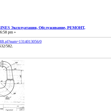
NES Эксплуатация, Обслуживание, РЕМОНТ,
36:58 pm »
aBB.pl?num=1314013056/0
532/582.