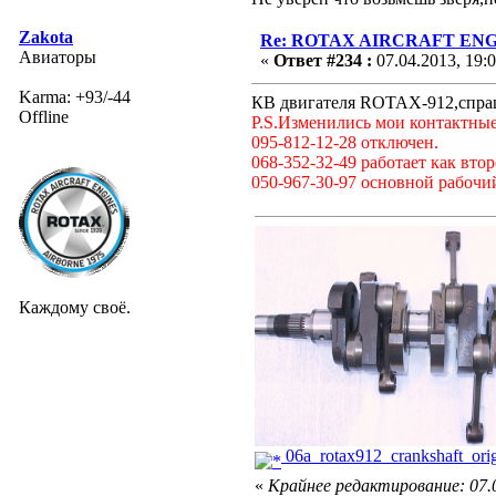
Zakota
Re: ROTAX AIRCRAFT ENGI
Авиаторы
«
Ответ #234 :
07.04.2013, 19:
Karma: +93/-44
КВ двигателя ROTAX-912,спраш
Offline
P.S.Изменились мои контактны
095-812-12-28 отключен.
068-352-32-49 работает как вто
050-967-30-97 основной рабочи
Каждому своё.
06a_rotax912_crankshaft_orig
«
Крайнее редактирование: 07.0