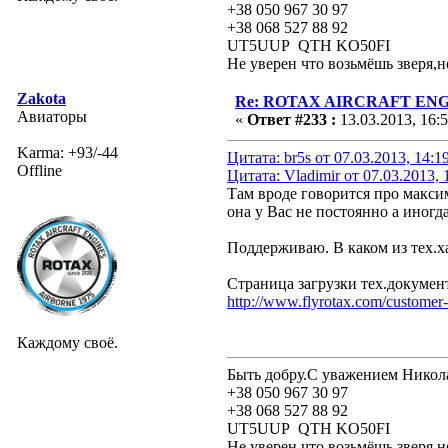
+38 050 967 30 97
+38 068 527 88 92
UT5UUP QTH KO50FI
Не уверен что возьмёшь зверя,н
Zakota
Re: ROTAX AIRCRAFT ENGI
Авиаторы
«
Ответ #233 :
13.03.2013, 16:
Karma: +93/-44
Цитата: br5s от 07.03.2013, 14:1
Offline
Цитата: Vladimir от 07.03.2013, 
Там вроде говорится про макси
она у Вас не постоянно а иногд
Поддерживаю. В каком из тех.ха
Страница загрузки тех.докуме
http://www.flyrotax.com/customer-
Каждому своё.
Быть добру.С уважением Никол
+38 050 967 30 97
+38 068 527 88 92
UT5UUP QTH KO50FI
Не уверен что возьмёшь зверя,н