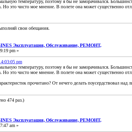
мальную температуру, поэтому я бы не заморачивался. Большинст
а. Но это чисто мое мнение. В полете она может существенно отл
выполняй свои обещания.
NES Эксплуатация, Обслуживание, РЕМОНТ,
19:19 pm »
14:03:05 pm
мальную температуру, поэтому я бы не заморачивался. Большинст
а. Но это чисто мое мнение. В полете она может существенно отл
рактеристик прочитано? От нечего делать поусердствовал над ли
но 474 раз.)
NES Эксплуатация, Обслуживание, РЕМОНТ,
7:47 am »