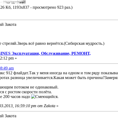
26 Кб, 1193x837 - просмотрено 923 раз.)
ай Закота
е стреляй.Зверь всё равно вернётся.(Сибирская мудрость.)
NES Эксплуатация, Обслуживание, РЕМОНТ,
42:12 pm »
08:49 am
акс 912 флайдат.Так у меня иногда на одном и том ряду показы
оротах разница увеличивается.Какая может быть причина?Замеря
гающим потоком не одинаковый.
я с ростом скорости полёта.
е 200 часов надо
.
3.2013, 16:59:10 pm от Zakota
»
ай Закота