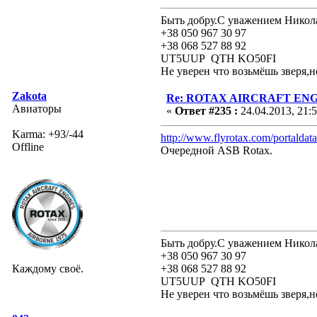
Быть добру.С уважением Никол
+38 050 967 30 97
+38 068 527 88 92
UT5UUP QTH KO50FI
Не уверен что возьмёшь зверя,н
Zakota
Re: ROTAX AIRCRAFT ENGI
Авиаторы
«
Ответ #235 :
24.04.2013, 21:
Karma: +93/-44
http://www.flyrotax.com/portaldat
Offline
Очередной ASB Rotax.
Быть добру.С уважением Никол
+38 050 967 30 97
Каждому своё.
+38 068 527 88 92
UT5UUP QTH KO50FI
Не уверен что возьмёшь зверя,н