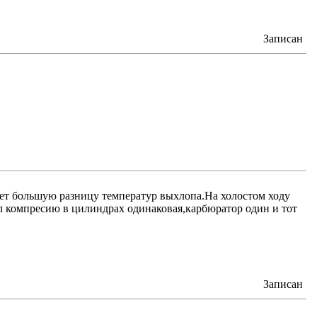
Записан
вает большую разницу температур выхлопа.На холостом ходу
л компресию в цилиндрах одинаковая,карбюратор один и тот
Записан