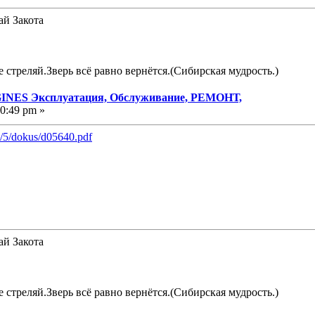
ай Закота
е стреляй.Зверь всё равно вернётся.(Сибирская мудрость.)
NES Эксплуатация, Обслуживание, РЕМОНТ,
50:49 pm »
a/5/dokus/d05640.pdf
ай Закота
е стреляй.Зверь всё равно вернётся.(Сибирская мудрость.)