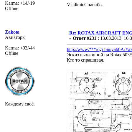
Karma: +14/-19
Vladimir.Спасибо.
Offline
Zakota
Re: ROTAX AIRCRAFT ENGI
Авиаторы
«
Ответ #231 :
13.03.2013, 16:
Karma: +93/-44
http://www.***/cgi-bin/yabbA/Y
Offline
Эскиз выхлопной на Rotax 503/
Кто то спрашивал.
Каждому своё.