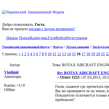
Добро пожаловать,
Гость
.
Вам не пришло
письмо с кодом активации?
Начало
Поиск
Календарь
Тэги
Войти
Регистрация
Украинский авиационный форум
>
Форум
>
Легкая авиация
>
Эксплуата
Страниц:
«
1
2
3
4
5
6
7
8
9
10
11
12
13
14
15
16
17
18
19
20
21
2
Автор
Тема: ROTAX AIRCRAFT ENGINES
Vladimir
Re: ROTAX AIRCRAFT ENGI
Авиаторы
«
Ответ #225 :
07.03.2013, 10:1
Karma: +1/-0
Гном, скажите где прочитать п
Offline
Вы же проверяете ее на земле, 
Показатели отличаются только н
пробовали?