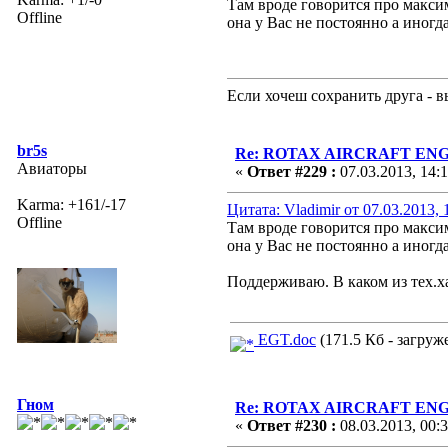
Там вроде говорится про макси
Offline
она у Вас не постоянно а иногд
Если хочеш сохранить друга - 
br5s
Re: ROTAX AIRCRAFT ENGI
Авиаторы
«
Ответ #229 :
07.03.2013, 14:
Karma: +161/-17
Цитата: Vladimir от 07.03.2013, 
Offline
Там вроде говорится про макси
она у Вас не постоянно а иногд
Поддерживаю. В каком из тех.ха
EGT.doc
(171.5 Кб - загруже
Гном
Re: ROTAX AIRCRAFT ENGI
«
Ответ #230 :
08.03.2013, 00:3