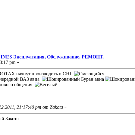
NES Эксплуатация, Обслуживание, РЕМОНТ,
3:17 pm »
и ROTAX начнут производить в СНГ.
очередной ВАЗ авиа
Буран авиа
ирового общения
2.2011, 21:17:40 pm от Zakota
»
ай Закота