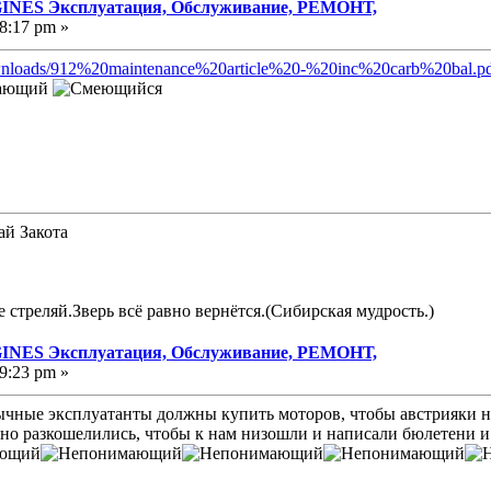
NES Эксплуатация, Обслуживание, РЕМОНТ,
8:17 pm »
downloads/912%20maintenance%20article%20-%20inc%20carb%20bal.p
ай Закота
е стреляй.Зверь всё равно вернётся.(Сибирская мудрость.)
NES Эксплуатация, Обслуживание, РЕМОНТ,
9:23 pm »
зычные эксплуатанты должны купить моторов, чтобы австрияки 
чно разкошелились, чтобы к нам низошли и написали бюлетени