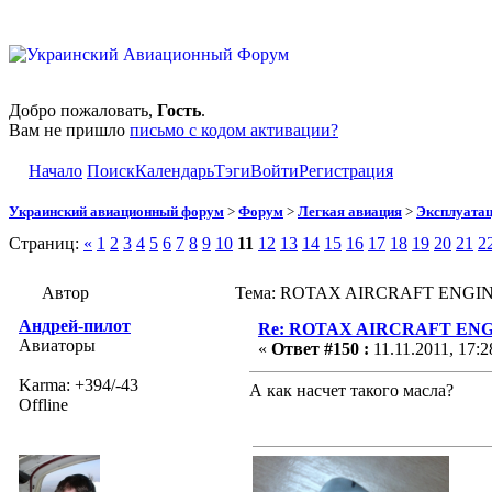
Добро пожаловать,
Гость
.
Вам не пришло
письмо с кодом активации?
Начало
Поиск
Календарь
Тэги
Войти
Регистрация
Украинский авиационный форум
>
Форум
>
Легкая авиация
>
Эксплуата
Страниц:
«
1
2
3
4
5
6
7
8
9
10
11
12
13
14
15
16
17
18
19
20
21
2
Автор
Тема: ROTAX AIRCRAFT ENGINES
Андрей-пилот
Re: ROTAX AIRCRAFT ENGI
Авиаторы
«
Ответ #150 :
11.11.2011, 17:2
Karma: +394/-43
А как насчет такого масла?
Offline