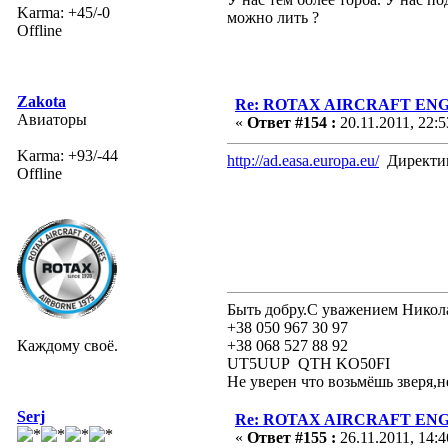
Karma: +45/-0
можно лить ?
Offline
Zakota
Re: ROTAX AIRCRAFT ENGI
Авиаторы
«
Ответ #154 :
20.11.2011, 22:5
Karma: +93/-44
http://ad.easa.europa.eu/
Директи
Offline
Быть добру.С уважением Никол
+38 050 967 30 97
Каждому своё.
+38 068 527 88 92
UT5UUP QTH KO50FI
Не уверен что возьмёшь зверя,н
Serj
Re: ROTAX AIRCRAFT ENGI
«
Ответ #155 :
26.11.2011, 14:4