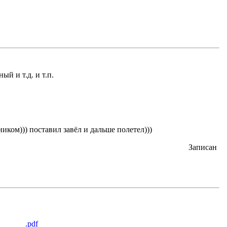
и т.д. и т.п.
иком))) поставил завёл и дальше полетел)))
Записан
______.pdf