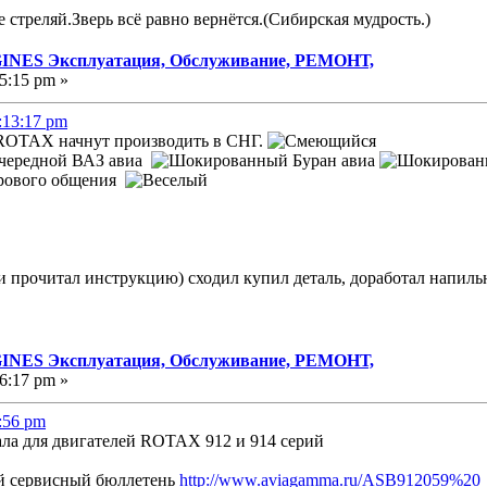
е стреляй.Зверь всё равно вернётся.(Сибирская мудрость.)
NES Эксплуатация, Обслуживание, РЕМОНТ,
5:15 pm »
:13:17 pm
и ROTAX начнут производить в СНГ.
очередной ВАЗ авиа
Буран авиа
ирового общения
ки прочитал инструкцию) сходил купил деталь, доработал напильн
NES Эксплуатация, Обслуживание, РЕМОНТ,
6:17 pm »
6:56 pm
ала для двигателей ROTAX 912 и 914 серий
й сервисный бюллетень
http://www.aviagamma.ru/ASB912059%20_