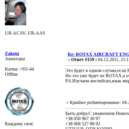
UR-ACAV, UR-AAS
Zakota
Re: ROTAX AIRCRAFT ENGI
Авиаторы
«
Ответ #159 :
04.12.2011, 21:1
Karma: +93/-44
Это будет в одном случаи,есл
Offline
Но это уже будет не ROTAX,а 
P.S.Изучаем английски,язык м
«
Крайнее редактирование: 04.1
Быть добру.С уважением Никол
+38 050 967 30 97
Каждому своё.
+38 068 527 88 92
UT5UUP QTH KO50FI