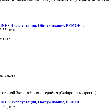
NES Эксплуатация, Обслуживание, РЕМОНТ,
3:55 pm »
вы ИАСА
ай Закота
е стреляй.Зверь всё равно вернётся.(Сибирская мудрость.)
NES Эксплуатация, Обслуживание, РЕМОНТ,
6:56 pm »