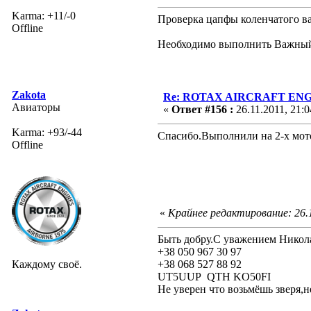
Karma: +11/-0
Проверка цапфы коленчатого в
Offline
Необходимо выполнить Важны
Zakota
Re: ROTAX AIRCRAFT ENGI
Авиаторы
«
Ответ #156 :
26.11.2011, 21:0
Karma: +93/-44
Спасибо.Выполнили на 2-х мот
Offline
«
Крайнее редактирование: 26.1
Быть добру.С уважением Никол
+38 050 967 30 97
Каждому своё.
+38 068 527 88 92
UT5UUP QTH KO50FI
Не уверен что возьмёшь зверя,н