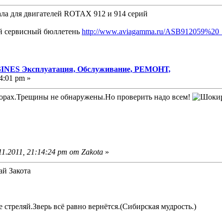
ала для двигателей ROTAX 912 и 914 серий
й сервисный бюллетень
http://www.aviagamma.ru/ASB912059%20_
NES Эксплуатация, Обслуживание, РЕМОНТ,
4:01 pm »
орах.Трещины не обнаружены.Но проверить надо всем!
1.2011, 21:14:24 pm от Zakota
»
ай Закота
е стреляй.Зверь всё равно вернётся.(Сибирская мудрость.)