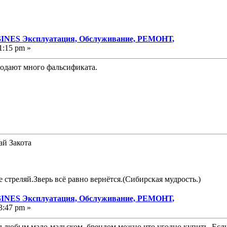
NES Эксплуатация, Обслуживание, РЕМОНТ,
1:15 pm »
родают много фальсификата.
ай Закота
е стреляй.Зверь всё равно вернётся.(Сибирская мудрость.)
NES Эксплуатация, Обслуживание, РЕМОНТ,
3:47 pm »
од любым мало-мальском брендом можно что угодно купить. Если 