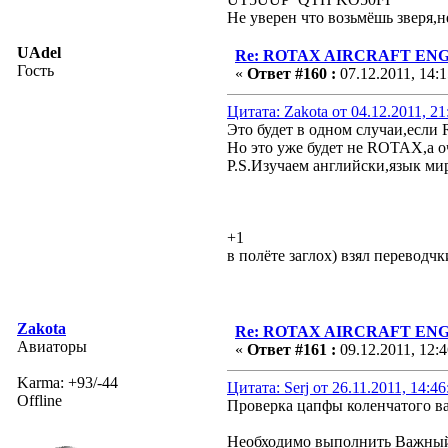
Не уверен что возьмёшь зверя,н
UAdel
Re: ROTAX AIRCRAFT ENGI
Гость
«
Ответ #160 :
07.12.2011, 14:1
Цитата: Zakota от 04.12.2011, 21
Это будет в одном случаи,есл
Но это уже будет не ROTAX,а 
P.S.Изучаем английски,язык м
+1
в полёте заглох) взял переводч
Zakota
Re: ROTAX AIRCRAFT ENGI
Авиаторы
«
Ответ #161 :
09.12.2011, 12:4
Karma: +93/-44
Цитата: Serj от 26.11.2011, 14:4
Offline
Проверка цапфы коленчатого в
Необходимо выполнить Важны