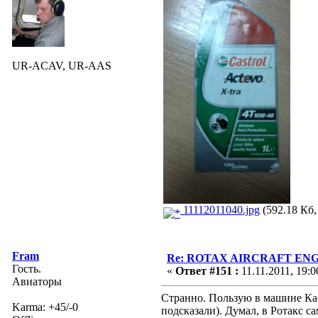
UR-ACAV, UR-AAS
11112011040.jpg
(592.18 Кб,
Fram
Re: ROTAX AIRCRAFT ENGI
Гость.
«
Ответ #151 :
11.11.2011, 19:0
Авиаторы
Странно. Пользую в машине Кас
Karma: +45/-0
подсказали). Думал, в Ротакс сам