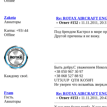
Offline
Zakota
Re: ROTAX AIRCRAFT ENGI
Авиаторы
«
Ответ #152 :
11.11.2011, 20:3
Karma: +93/-44
Под брендом Кастрол в мире п
Offline
Другой причины я не вижу.
Быть добру.С уважением Никол
+38 050 967 30 97
Каждому своё.
+38 068 527 88 92
UT5UUP QTH KO50FI
Не уверен что возьмёшь зверя,н
Fram
Re: ROTAX AIRCRAFT ENGI
Гость.
«
Ответ #153 :
11.11.2011, 20:4
Авиаторы
У нас тем более торба. У нас п