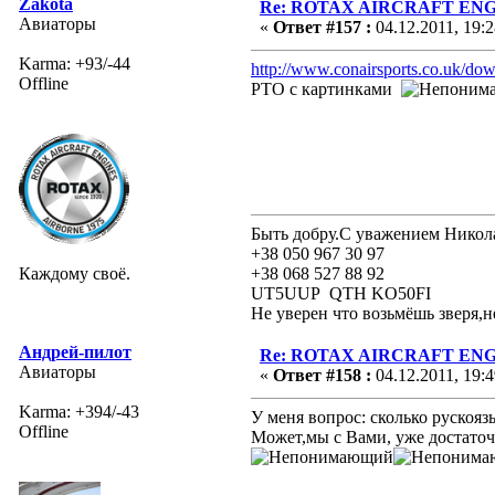
Zakota
Re: ROTAX AIRCRAFT ENGI
Авиаторы
«
Ответ #157 :
04.12.2011, 19:2
Karma: +93/-44
http://www.conairsports.co.uk/
Offline
РТО с картинками
Быть добру.С уважением Никол
+38 050 967 30 97
Каждому своё.
+38 068 527 88 92
UT5UUP QTH KO50FI
Не уверен что возьмёшь зверя,н
Андрей-пилот
Re: ROTAX AIRCRAFT ENGI
Авиаторы
«
Ответ #158 :
04.12.2011, 19:4
Karma: +394/-43
У меня вопрос: сколько рускоя
Offline
Может,мы с Вами, уже достато