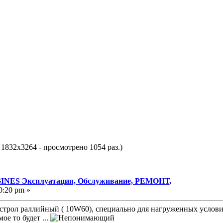
 1832x3264 - просмотрено 1054 раз.)
NES Эксплуатация, Обслуживание, РЕМОНТ,
0:20 pm »
трол раллийный ( 10W60), специально для нагруженных условий 
ое то будет ...