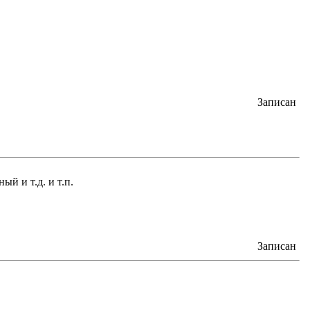
Записан
и т.д. и т.п.
Записан