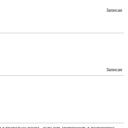
Записан
Записан
я правильно понял - если есть уверенность в поставщике,