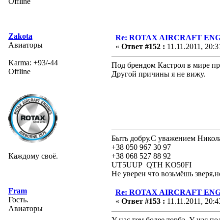
Offline
Zakota
Re: ROTAX AIRCRAFT ENGI
Авиаторы
«
Ответ #152 :
11.11.2011, 20:3
Karma: +93/-44
Под брендом Кастрол в мире п
Offline
Другой причины я не вижу.
Быть добру.С уважением Никол
+38 050 967 30 97
Каждому своё.
+38 068 527 88 92
UT5UUP QTH KO50FI
Не уверен что возьмёшь зверя,н
Fram
Re: ROTAX AIRCRAFT ENGI
Гость.
«
Ответ #153 :
11.11.2011, 20:4
Авиаторы
У нас тем более торба. У нас п