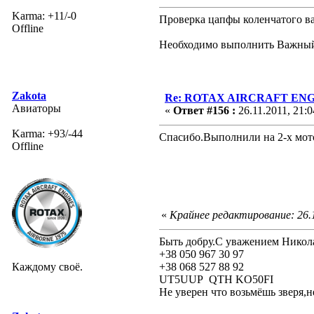
Karma: +11/-0
Проверка цапфы коленчатого в
Offline
Необходимо выполнить Важны
Zakota
Re: ROTAX AIRCRAFT ENGI
Авиаторы
«
Ответ #156 :
26.11.2011, 21:0
Karma: +93/-44
Спасибо.Выполнили на 2-х мот
Offline
«
Крайнее редактирование: 26.1
Быть добру.С уважением Никол
+38 050 967 30 97
Каждому своё.
+38 068 527 88 92
UT5UUP QTH KO50FI
Не уверен что возьмёшь зверя,н