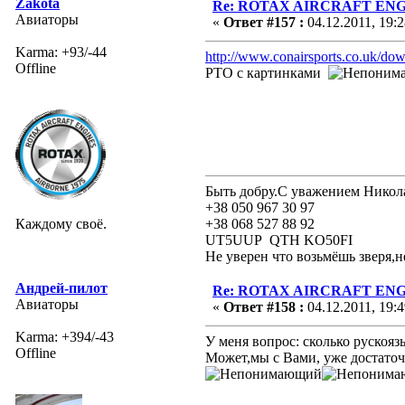
Zakota
Re: ROTAX AIRCRAFT ENGI
Авиаторы
«
Ответ #157 :
04.12.2011, 19:2
Karma: +93/-44
http://www.conairsports.co.uk/
Offline
РТО с картинками
Быть добру.С уважением Никол
+38 050 967 30 97
Каждому своё.
+38 068 527 88 92
UT5UUP QTH KO50FI
Не уверен что возьмёшь зверя,н
Андрей-пилот
Re: ROTAX AIRCRAFT ENGI
Авиаторы
«
Ответ #158 :
04.12.2011, 19:4
Karma: +394/-43
У меня вопрос: сколько рускоя
Offline
Может,мы с Вами, уже достато