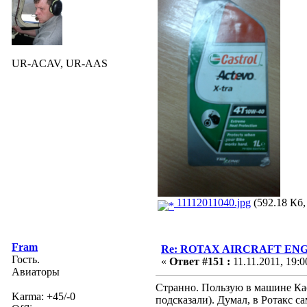
UR-ACAV, UR-AAS
11112011040.jpg
(592.18 Кб,
Fram
Re: ROTAX AIRCRAFT ENGI
Гость.
«
Ответ #151 :
11.11.2011, 19:0
Авиаторы
Странно. Пользую в машине Кас
Karma: +45/-0
подсказали). Думал, в Ротакс сам