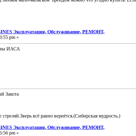
NES Эксплуатация, Обслуживание, РЕМОНТ,
3:55 pm »
вы ИАСА
ай Закота
е стреляй.Зверь всё равно вернётся.(Сибирская мудрость.)
NES Эксплуатация, Обслуживание, РЕМОНТ,
6:56 pm »