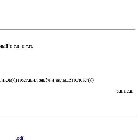
и т.д. и т.п.
иком))) поставил завёл и дальше полетел)))
Записан
______.pdf