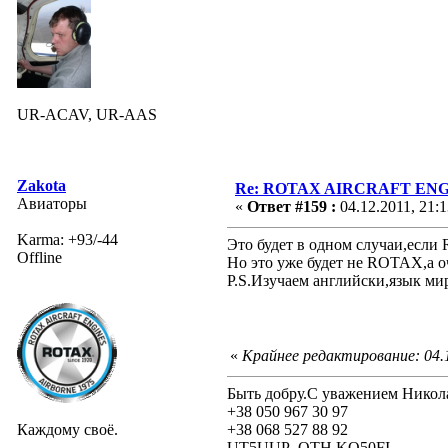
UR-ACAV, UR-AAS
Zakota
Re: ROTAX AIRCRAFT ENGI
Авиаторы
«
Ответ #159 :
04.12.2011, 21:1
Karma: +93/-44
Это будет в одном случаи,есл
Offline
Но это уже будет не ROTAX,а 
P.S.Изучаем английски,язык м
«
Крайнее редактирование: 04.1
Быть добру.С уважением Никол
+38 050 967 30 97
Каждому своё.
+38 068 527 88 92
UT5UUP QTH KO50FI