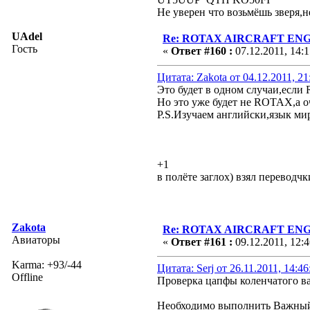
Не уверен что возьмёшь зверя,н
UAdel
Re: ROTAX AIRCRAFT ENGI
Гость
«
Ответ #160 :
07.12.2011, 14:1
Цитата: Zakota от 04.12.2011, 21
Это будет в одном случаи,есл
Но это уже будет не ROTAX,а 
P.S.Изучаем английски,язык м
+1
в полёте заглох) взял переводч
Zakota
Re: ROTAX AIRCRAFT ENGI
Авиаторы
«
Ответ #161 :
09.12.2011, 12:4
Karma: +93/-44
Цитата: Serj от 26.11.2011, 14:4
Offline
Проверка цапфы коленчатого в
Необходимо выполнить Важны