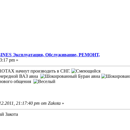
NES Эксплуатация, Обслуживание, РЕМОНТ,
3:17 pm »
и ROTAX начнут производить в СНГ.
очередной ВАЗ авиа
Буран авиа
ирового общения
2.2011, 21:17:40 pm от Zakota
»
ай Закота