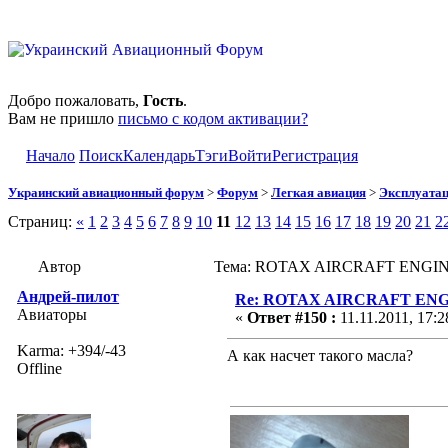
Добро пожаловать,
Гость
.
Вам не пришло
письмо с кодом активации?
Начало
Поиск
Календарь
Тэги
Войти
Регистрация
Украинский авиационный форум
>
Форум
>
Легкая авиация
>
Эксплуата
Страниц:
«
1
2
3
4
5
6
7
8
9
10
11
12
13
14
15
16
17
18
19
20
21
2
Автор
Тема: ROTAX AIRCRAFT ENGINES
Андрей-пилот
Re: ROTAX AIRCRAFT ENGI
Авиаторы
«
Ответ #150 :
11.11.2011, 17:2
Karma: +394/-43
А как насчет такого масла?
Offline