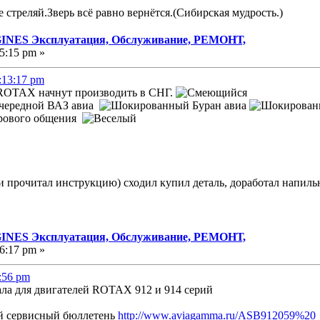
е стреляй.Зверь всё равно вернётся.(Сибирская мудрость.)
NES Эксплуатация, Обслуживание, РЕМОНТ,
5:15 pm »
:13:17 pm
и ROTAX начнут производить в СНГ.
очередной ВАЗ авиа
Буран авиа
ирового общения
ки прочитал инструкцию) сходил купил деталь, доработал напильн
NES Эксплуатация, Обслуживание, РЕМОНТ,
6:17 pm »
6:56 pm
ала для двигателей ROTAX 912 и 914 серий
й сервисный бюллетень
http://www.aviagamma.ru/ASB912059%20_