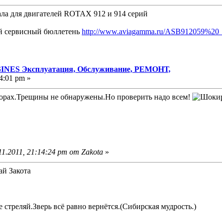
ала для двигателей ROTAX 912 и 914 серий
й сервисный бюллетень
http://www.aviagamma.ru/ASB912059%20_
NES Эксплуатация, Обслуживание, РЕМОНТ,
4:01 pm »
орах.Трещины не обнаружены.Но проверить надо всем!
1.2011, 21:14:24 pm от Zakota
»
ай Закота
е стреляй.Зверь всё равно вернётся.(Сибирская мудрость.)