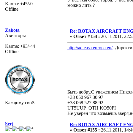
Karma: +45/-0
можно лить ?
Offline
Zakota
Re: ROTAX AIRCRAFT ENGI
Авиаторы
«
Ответ #154 :
20.11.2011, 22:5
Karma: +93/-44
http://ad.easa.europa.eu/
Директи
Offline
Быть добру.С уважением Никол
+38 050 967 30 97
Каждому своё.
+38 068 527 88 92
UT5UUP QTH KO50FI
Не уверен что возьмёшь зверя,н
Serj
Re: ROTAX AIRCRAFT ENGI
«
Ответ #155 :
26.11.2011, 14:4