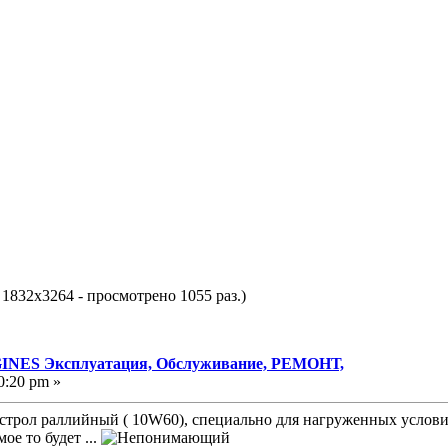
 1832x3264 - просмотрено 1055 раз.)
NES Эксплуатация, Обслуживание, РЕМОНТ,
0:20 pm »
трол раллийный ( 10W60), специально для нагруженных условий 
ое то будет ...