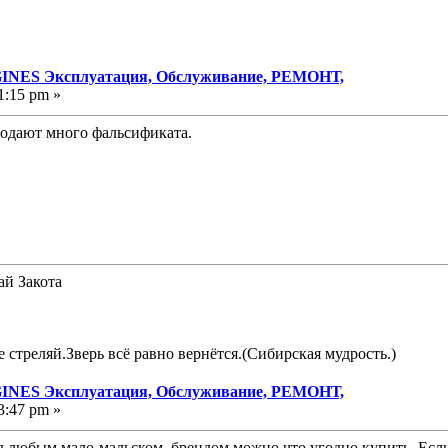
NES Эксплуатация, Обслуживание, РЕМОНТ,
1:15 pm »
родают много фальсификата.
ай Закота
е стреляй.Зверь всё равно вернётся.(Сибирская мудрость.)
NES Эксплуатация, Обслуживание, РЕМОНТ,
3:47 pm »
од любым мало-мальском брендом можно что угодно купить. Если 