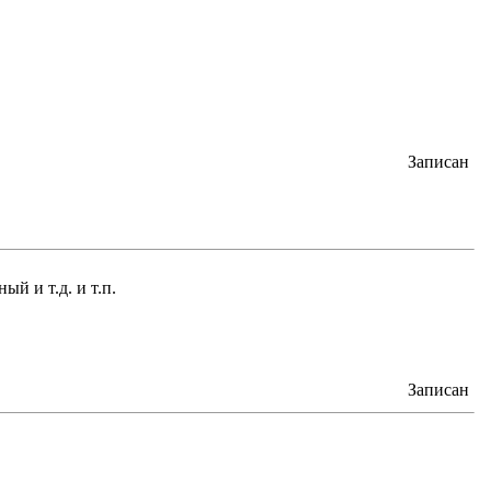
Записан
и т.д. и т.п.
Записан