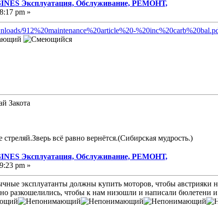
NES Эксплуатация, Обслуживание, РЕМОНТ,
8:17 pm »
downloads/912%20maintenance%20article%20-%20inc%20carb%20bal.p
ай Закота
е стреляй.Зверь всё равно вернётся.(Сибирская мудрость.)
NES Эксплуатация, Обслуживание, РЕМОНТ,
9:23 pm »
зычные эксплуатанты должны купить моторов, чтобы австрияки 
чно разкошелились, чтобы к нам низошли и написали бюлетени