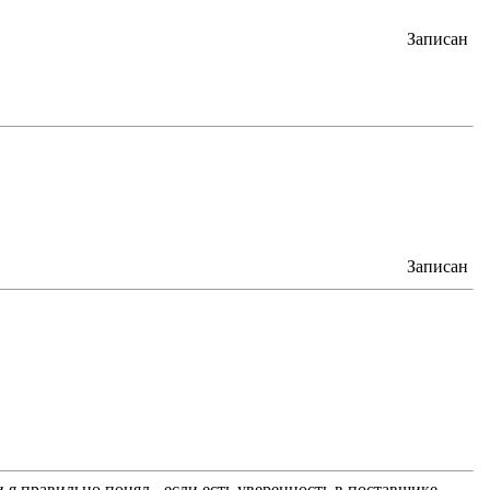
Записан
Записан
я правильно понял - если есть уверенность в поставщике,