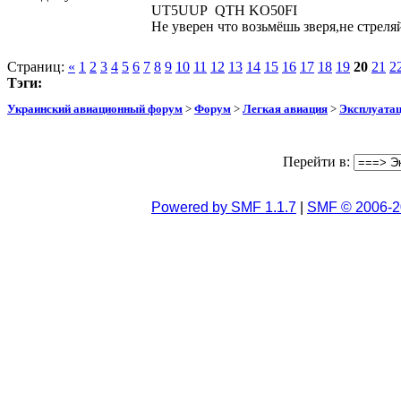
UT5UUP QTH KO50FI
Не уверен что возьмёшь зверя,не стреля
Страниц:
«
1
2
3
4
5
6
7
8
9
10
11
12
13
14
15
16
17
18
19
20
21
2
Тэги:
Украинский авиационный форум
>
Форум
>
Легкая авиация
>
Эксплуата
Перейти в:
Powered by SMF 1.1.7
|
SMF © 2006-2