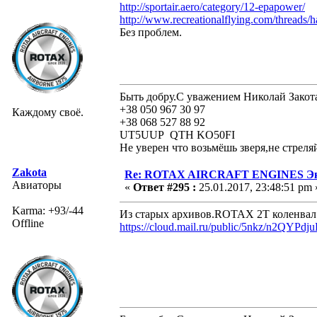
http://sportair.aero/category/12-epapower/
http://www.recreationalflying.com/threads/
Без проблем.
Быть добру.С уважением Николай Закот
+38 050 967 30 97
Каждому своё.
+38 068 527 88 92
UT5UUP QTH KO50FI
Не уверен что возьмёшь зверя,не стреля
Zakota
Re: ROTAX AIRCRAFT ENGINES Экс
Авиаторы
«
Ответ #295 :
25.01.2017, 23:48:51 pm 
Karma: +93/-44
Из старых архивов.ROTAX 2Т коленвал
Offline
https://cloud.mail.ru/public/5nkz/n2QYPdju