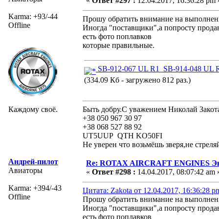
«
Ответ #297 :
12.04.2017, 16:36:28 pm 
Karma: +93/-44
Прошу обратить внимание на выполнен
Offline
Иногда "поставщики",а попросту продав
есть фото поплавков
которые правильные.
SB-912-067 UL R1_SB-914-048 UL R1_
(334.09 Кб - загружено 812 раз.)
Каждому своё.
Быть добру.С уважением Николай Закот
+38 050 967 30 97
+38 068 527 88 92
UT5UUP QTH KO50FI
Не уверен что возьмёшь зверя,не стреля
Андрей-пилот
Re: ROTAX AIRCRAFT ENGINES Экс
Авиаторы
«
Ответ #298 :
14.04.2017, 08:07:42 am 
Karma: +394/-43
Цитата: Zakota от 12.04.2017, 16:36:28 p
Offline
Прошу обратить внимание на выполнен
Иногда "поставщики",а попросту продав
есть фото поплавков