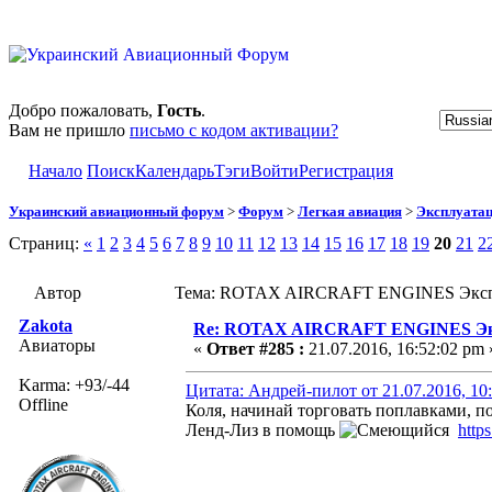
Добро пожаловать,
Гость
.
Вам не пришло
письмо с кодом активации?
Начало
Поиск
Календарь
Тэги
Войти
Регистрация
Украинский авиационный форум
>
Форум
>
Легкая авиация
>
Эксплуата
Страниц:
«
1
2
3
4
5
6
7
8
9
10
11
12
13
14
15
16
17
18
19
20
21
2
Автор
Тема: ROTAX AIRCRAFT ENGINES Эксплу
Zakota
Re: ROTAX AIRCRAFT ENGINES Экс
Авиаторы
«
Ответ #285 :
21.07.2016, 16:52:02 pm 
Karma: +93/-44
Цитата: Андрей-пилот от 21.07.2016, 10
Offline
Коля, начинай торговать поплавками, п
Ленд-Лиз в помощь
http