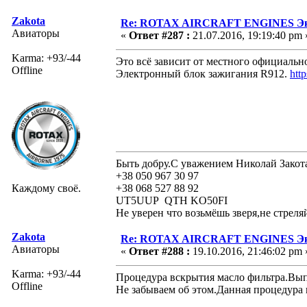
Zakota
Re: ROTAX AIRCRAFT ENGINES Экс
Авиаторы
«
Ответ #287 :
21.07.2016, 19:19:40 pm 
Karma: +93/-44
Это всё зависит от местного официально
Offline
Электронный блок зажигания R912.
htt
Быть добру.С уважением Николай Закот
+38 050 967 30 97
Каждому своё.
+38 068 527 88 92
UT5UUP QTH KO50FI
Не уверен что возьмёшь зверя,не стреля
Zakota
Re: ROTAX AIRCRAFT ENGINES Экс
Авиаторы
«
Ответ #288 :
19.10.2016, 21:46:02 pm 
Karma: +93/-44
Процедура вскрытия масло фильтра.Вып
Offline
Не забываем об этом.Данная процедура