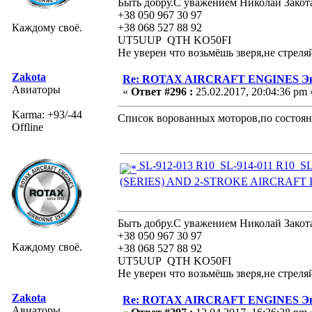
Быть добру.С уважением Николай Закот
+38 050 967 30 97
Каждому своё.
+38 068 527 88 92
UT5UUP QTH KO50FI
Не уверен что возьмёшь зверя,не стреля
Zakota
Re: ROTAX AIRCRAFT ENGINES Экс
Авиаторы
«
Ответ #296 :
25.02.2017, 20:04:36 pm 
Karma: +93/-44
Список ворованных моторов,по состоян
Offline
SL-912-013 R10_SL-914-011 R10_
(SERIES) AND 2-STROKE AIRCRAFT E
Быть добру.С уважением Николай Закот
+38 050 967 30 97
Каждому своё.
+38 068 527 88 92
UT5UUP QTH KO50FI
Не уверен что возьмёшь зверя,не стреля
Zakota
Re: ROTAX AIRCRAFT ENGINES Экс
Авиаторы