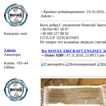
«
Крайнее редактирование: 19.10.2016,
Zakota
»
Быть добру.С уважением Николай Закот
+38 050 967 30 97
Каждому своё.
+38 068 527 88 92
UT5UUP QTH KO50FI
Не уверен что возьмёшь зверя,не стреля
Zakota
Re: ROTAX AIRCRAFT ENGINES Экс
Авиаторы
«
Ответ #289 :
07.11.2016, 21:09:13 pm 
Karma: +93/-44
Offline