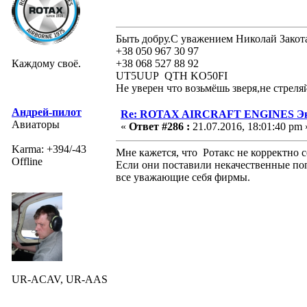
Быть добру.С уважением Николай Закот
+38 050 967 30 97
Каждому своё.
+38 068 527 88 92
UT5UUP QTH KO50FI
Не уверен что возьмёшь зверя,не стреля
Андрей-пилот
Re: ROTAX AIRCRAFT ENGINES Экс
Авиаторы
«
Ответ #286 :
21.07.2016, 18:01:40 pm 
Karma: +394/-43
Мне кажется, что Ротакс не корректно 
Offline
Если они поставили некачественные поп
все уважающие себя фирмы.
UR-ACAV, UR-AAS