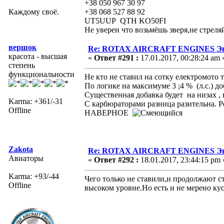
+38 050 967 30 97
Каждому своё.
+38 068 527 88 92
UT5UUP QTH KO50FI
Не уверен что возьмёшь зверя,не стреля
вершок
Re: ROTAX AIRCRAFT ENGINES Экс
красота - высшая
«
Ответ #291 :
17.01.2017, 00:28:24 am 
степень
функциональности
Не кто не ставил на сотку електромото
По логике на максимуме 3 ;4 % (л.с.) до
Существенная добавка будет на низах ,
Karma: +361/-31
С карбюраторами разница разительна. Р
Offline
НАВЕРНОЕ
Zakota
Re: ROTAX AIRCRAFT ENGINES Экс
Авиаторы
«
Ответ #292 :
18.01.2017, 23:44:15 pm 
Karma: +93/-44
Чего только не ставили,и продолжают с
Offline
высоком уровне.Но есть и не мерено кус