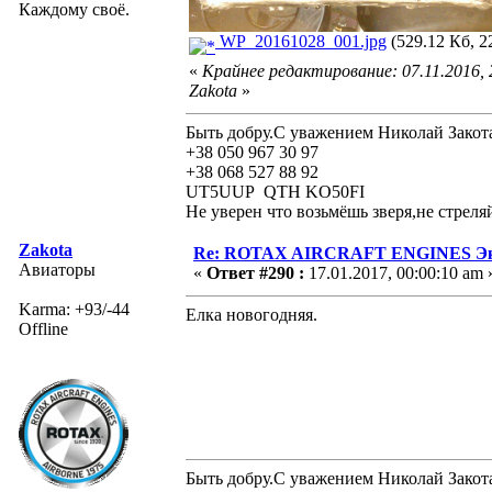
Каждому своё.
WP_20161028_001.jpg
(529.12 Кб, 2
«
Крайнее редактирование: 07.11.2016,
Zakota
»
Быть добру.С уважением Николай Закот
+38 050 967 30 97
+38 068 527 88 92
UT5UUP QTH KO50FI
Не уверен что возьмёшь зверя,не стреля
Zakota
Re: ROTAX AIRCRAFT ENGINES Экс
Авиаторы
«
Ответ #290 :
17.01.2017, 00:00:10 am 
Karma: +93/-44
Елка новогодняя.
Offline
Быть добру.С уважением Николай Закот