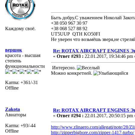
Быть добру.С уважением Николай Закот
+38 050 967 30 97
Каждому своё.
+38 068 527 88 92
UT5UUP QTH KO50FI
Не уверен что возьмёшь зверя,не стреля
вершок
Re: ROTAX AIRCRAFT ENGINES Экс
красота - высшая
«
Ответ #293 :
22.01.2017, 19:34:46 pm 
степень
функциональности
Интересно.
Можно конкретней.
Karma: +361/-31
Offline
Zakota
Re: ROTAX AIRCRAFT ENGINES Экс
Авиаторы
«
Ответ #294 :
22.01.2017, 20:50:15 pm 
Karma: +93/-44
http://www.zlinaero.com/allegati/note/
Offline
http://zipperbigbore.com/zipper-1417-turbo/