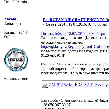
I'm still learning.
Zakota
Re: ROTAX AIRCRAFT ENGINES Экс
Авиаторы
«
Ответ #280 :
19.07.2016, 07:43:53 am 
Karma: +93/-44
Цитата: br5s от 18.07.2016, 23:30:49 pm
Offline
Вышла свежая директива (Коля ты не пр
её тоже имплементируют
http://rgl.faa.gov/Regulatory_and_Guidan
на выполнение даётся пол года от даты 
912S &F, 914F.
Спасибо.Максимальная температура ОЖ 
Данной директивой,которая распростра
производителям ЛА,о необходимости ко
Каждому своё.
OM_912 Series_ED3_R2_E_RevPages
Быть добру.С уважением Николай Закот
+38 050 967 30 97