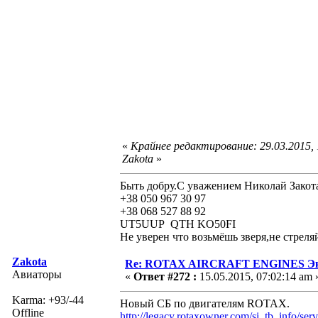
«
Крайнее редактирование: 29.03.2015,
Zakota
»
Быть добру.С уважением Николай Закот
+38 050 967 30 97
+38 068 527 88 92
UT5UUP QTH KO50FI
Не уверен что возьмёшь зверя,не стреля
Zakota
Re: ROTAX AIRCRAFT ENGINES Экс
Авиаторы
«
Ответ #272 :
15.05.2015, 07:02:14 am 
Karma: +93/-44
Новый СБ по двигателям ROTAX.
Offline
http://legacy.rotaxowner.com/si_tb_info/ser