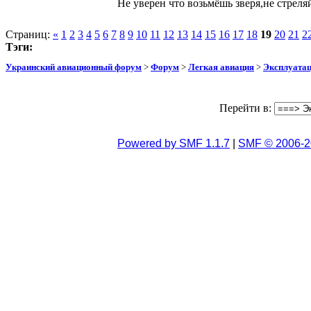
Не уверен что возьмёшь зверя,не стреля
Страниц:
«
1
2
3
4
5
6
7
8
9
10
11
12
13
14
15
16
17
18
19
20
21
2
Тэги:
Украинский авиационный форум
>
Форум
>
Легкая авиация
>
Эксплуата
Перейти в:
Powered by SMF 1.1.7
|
SMF © 2006-2