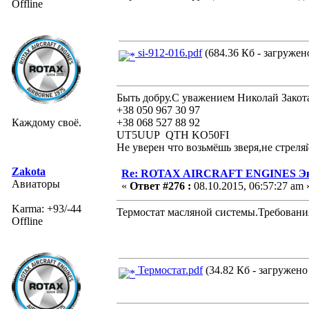
Offline
si-912-016.pdf
(684.36 Кб - загружено
Быть добру.С уважением Николай Закот
+38 050 967 30 97
Каждому своё.
+38 068 527 88 92
UT5UUP QTH KO50FI
Не уверен что возьмёшь зверя,не стреля
Zakota
Re: ROTAX AIRCRAFT ENGINES Экс
Авиаторы
«
Ответ #276 :
08.10.2015, 06:57:27 am 
Karma: +93/-44
Термостат масляной системы.Требовани
Offline
Термостат.pdf
(34.82 Кб - загружено 