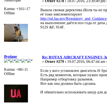
Авиаторы
«
Ответ #278 :
18.07.2016, 23:30:49 pm 
Karma: +161/-17
Вышла свежая директива (Коля ты не пр
Offline
её тоже имплементируют
http://rgl.faa.gov/Regulatory_and_Guidan
на выполнение даётся пол года от даты 
912S &F, 914F.
flyplane
Re: ROTAX AIRCRAFT ENGINES Экс
«
Ответ #279 :
19.07.2016, 06:47:44 am 
Karma: +86/-11
Если у кого установлен двигатель iS Sp
Offline
Есть ряд моментов, которые нужно прои
Например отбортовку разъемов.
Вот как она должна быть сделана.
И обязательно использовать шнур для д