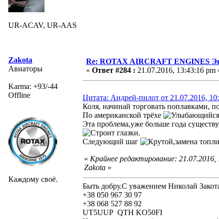
UR-ACAV, UR-AAS
Zakota
Re: ROTAX AIRCRAFT ENGINES Экс
Авиаторы
«
Ответ #284 :
21.07.2016, 13:43:16 pm 
Karma: +93/-44
Offline
Цитата: Андрей-пилот от 21.07.2016, 10
Коля, начинай торговать поплавками, п
По американской трёхе
Эта проблема,уже больше года существ
.
Следующий шаг
,замена топл
«
Крайнее редактирование: 21.07.2016,
Zakota
»
Каждому своё.
Быть добру.С уважением Николай Закот
+38 050 967 30 97
+38 068 527 88 92
UT5UUP QTH KO50FI