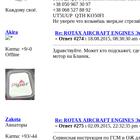
+38 050 967 30 97
Каждому своё.
+38 068 527 88 92
UT5UUP QTH KO50FI
Не уверен что возьмёшь зверя,не стреля
Akira
Re: ROTAX AIRCRAFT ENGINES Экс
«
Ответ #274 :
18.08.2015, 08:38:30 am 
Karma: +9/-0
Здравствуйте. Может кто подскажет, гд
Offline
мотор на Бланик.
Zakota
Re: ROTAX AIRCRAFT ENGINES Экс
Авиаторы
«
Ответ #275 :
02.09.2015, 22:32:35 pm 
Karma: +93/-44
Сервисная инструкция по ГСМ и ОЖ для