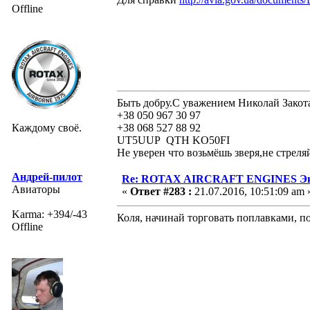
Offline
Быть добру.С уважением Николай Закот
+38 050 967 30 97
Каждому своё.
+38 068 527 88 92
UT5UUP QTH KO50FI
Не уверен что возьмёшь зверя,не стреля
Андрей-пилот
Re: ROTAX AIRCRAFT ENGINES Экс
Авиаторы
«
Ответ #283 :
21.07.2016, 10:51:09 am 
Karma: +394/-43
Коля, начинай торговать поплавками, п
Offline