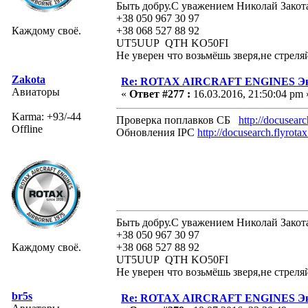
Быть добру.С уважением Николай Закот
+38 050 967 30 97
Каждому своё.
+38 068 527 88 92
UT5UUP QTH KO50FI
Не уверен что возьмёшь зверя,не стреля
Zakota
Re: ROTAX AIRCRAFT ENGINES Экс
Авиаторы
«
Ответ #277 :
16.03.2016, 21:50:04 pm 
Karma: +93/-44
Проверка поплавков СБ
http://docusear
Offline
Обновления IPC
http://docusearch.flyrota
Быть добру.С уважением Николай Закот
+38 050 967 30 97
Каждому своё.
+38 068 527 88 92
UT5UUP QTH KO50FI
Не уверен что возьмёшь зверя,не стреля
br5s
Re: ROTAX AIRCRAFT ENGINES Экс