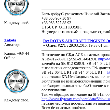
Быть добру.С уважением Николай Закот
+38 050 967 30 97
Каждому своё.
+38 068 527 88 92
UT5UUP QTH KO50FI
Не уверен что возьмёшь зверя,не стреля
Zakota
Re: ROTAX AIRCRAFT ENGINES Экс
Авиаторы
«
Ответ #271 :
29.03.2015, 19:38:01 pm 
Karma: +93/-44
Пояснение по СБ,и АСБ касаемых прове
Offline
ASB-912-059UL;ASB-914-042UL
http://
заменён на SB-912-059UL;SB-914-042U
выполнения определяется по С№ двига
SB-912-064UL R1;SB-914-045UL R1
h
хвостовика КВ.Необходимость
Бюллетени не взаимоисключающии,при 
необходимо выполнять оба.Отличие в то
обслуживании.
Так же обращаю внимание на SI-912i-00
http://www.flyrotax.com/portaldata/5/dokus
Каждому своё.
первые ласточки последствий не выпол
Всем безопасных полётов.