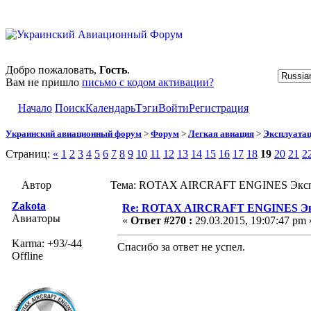
Добро пожаловать,
Гость
.
Вам не пришло
письмо с кодом активации?
Начало
Поиск
Календарь
Тэги
Войти
Регистрация
Украинский авиационный форум
>
Форум
>
Легкая авиация
>
Эксплуата
Страниц:
«
1
2
3
4
5
6
7
8
9
10
11
12
13
14
15
16
17
18
19
20
21
2
Автор
Тема: ROTAX AIRCRAFT ENGINES Эксплу
Zakota
Re: ROTAX AIRCRAFT ENGINES Экс
Авиаторы
«
Ответ #270 :
29.03.2015, 19:07:47 pm 
Karma: +93/-44
Спасибо за ответ не успел.
Offline