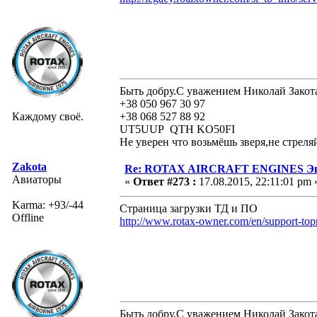
Быть добру.С уважением Николай Закот
+38 050 967 30 97
Каждому своё.
+38 068 527 88 92
UT5UUP QTH KO50FI
Не уверен что возьмёшь зверя,не стреля
Zakota
Re: ROTAX AIRCRAFT ENGINES Экс
Авиаторы
«
Ответ #273 :
17.08.2015, 22:11:01 pm 
Karma: +93/-44
Страница загрузки ТД и ПО
Offline
http://www.rotax-owner.com/en/support-to
Быть добру.С уважением Николай Закот