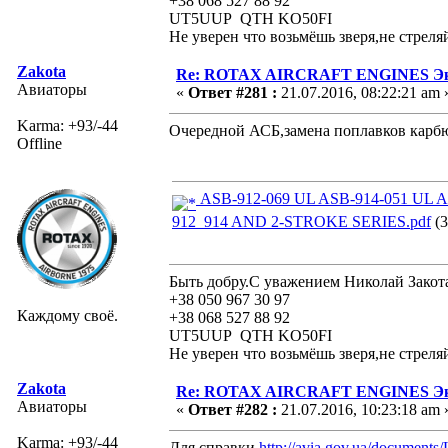
+38 068 527 88 92
UT5UUP QTH KO50FI
Не уверен что возьмёшь зверя,не стреля
Zakota
Re: ROTAX AIRCRAFT ENGINES Экс
Авиаторы
«
Ответ #281 :
21.07.2016, 08:22:21 am 
Karma: +93/-44
Очередной АСБ,замена поплавков карбю
Offline
ASB-912-069 UL ASB-914-051 U
912_914 AND 2-STROKE SERIES.pdf
(3
Быть добру.С уважением Николай Закот
+38 050 967 30 97
Каждому своё.
+38 068 527 88 92
UT5UUP QTH KO50FI
Не уверен что возьмёшь зверя,не стреля
Zakota
Re: ROTAX AIRCRAFT ENGINES Экс
Авиаторы
«
Ответ #282 :
21.07.2016, 10:23:18 am 
Karma: +93/-44
Для справки
http://avia.gov.ua/documents/L