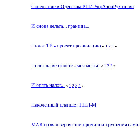
Совещание в Одесском РПИ УкрАэроРух по во
И снова дельта... граница...
Пилот ТВ - проект про авиацию
«
1
2
3
»
Полет на вертолете - моя мечта!
«
1
2
3
»
И опять налог...
«
1
2
3
4
»
Наколенный планшет НПЛ-М
МАК назвал вероятной причиной крушения самолет