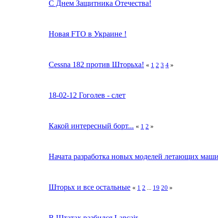
С Днем Защитника Отечества!
Новая FTO в Украине !
Cessna 182 против Шторьха!
«
1
2
3
4
»
18-02-12 Гоголев - слет
Какой интересный борт...
«
1
2
»
Начата разработка новых моделей летающих маши
Шторьх и все остальные
«
1
2
...
19
20
»
В Штатах разбился Lancair