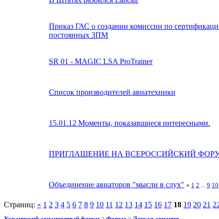
Приказ ГАС о создании комиссии по сертификац
постоянных ЗПМ
SR 01 - MAGIC LSA ProTrainer
Список производителей авиатехники
15.01.12 Моменты, показавшиеся интересными.
ПРИГЛАШЕНИЕ НА ВСЕРОССИЙСКИЙ ФОР
Объединение авиаторов "мысли в слух"
«
1
2
...
9
10
Страниц:
«
1
2
3
4
5
6
7
8
9
10
11
12
13
14
15
16
17
18
19
20
21
2
Украинский авиационный форум
>
Форум
>
Легкая авиация