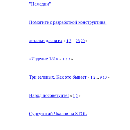
"Намедни"
Помогите с разработкой конструктива.
леталки для всех
«
1
2
...
28
29
»
«Изделие 181»
«
1
2
3
»
Три зеленых. Как это бывает
«
1
2
...
9
10
»
Народ посоветуйте!
«
1
2
»
Сургутский Чкалов на STOL