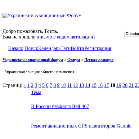
Добро пожаловать,
Гость
.
Вам не пришло
письмо с кодом активации?
Начало
Поиск
Календарь
Тэги
Войти
Регистрация
Украинский авиационный форум
>
Форум
>
Легкая авиация
Украинская авиация общего назначения
Страниц:
«
1
2
3
4
5
6
7
8
9
10
11
12
13
14
15
16
17
18
19
20
21
2
Тема
В России разбился Bell-407
Ремонт авиационных GPS навигаторов Garmin