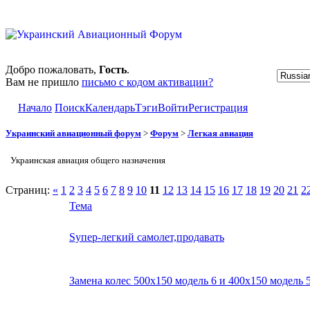
Добро пожаловать,
Гость
.
Вам не пришло
письмо с кодом активации?
Начало
Поиск
Календарь
Тэги
Войти
Регистрация
Украинский авиационный форум
>
Форум
>
Легкая авиация
Украинская авиация общего назначения
Страниц:
«
1
2
3
4
5
6
7
8
9
10
11
12
13
14
15
16
17
18
19
20
21
2
Тема
Sупер-легкий самолет,продавать
Замена колес 500х150 модель 6 и 400х150 модель 