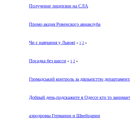
Получение лицензии на СЛА
Промо акция Ровенского авиаклуба
Чи є навчання у Львові
«
1
2
»
Посадка без шасси
«
1
2
»
Громадський контроль за діяльністтю департамент
Добрый день,подскажите в Одессе кто то занима
аэродромы Германии и Швейцарии