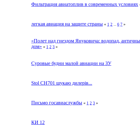
Фильтрация авиатоплив в современных условиях
легкая авиация на защите страны
«
1
2
...
6
7
»
«Полет над гнездом Януковича: водопад, античн
дом»
«
1
2
3
»
Суровые будни малой авиации на ЗУ
Stol CH701 шукаю дилерів...
Письмо госавиаслужбы
«
1
2
3
»
КИ 12