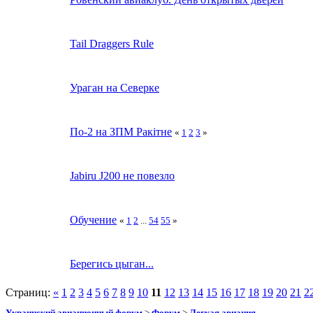
Tail Draggers Rule
Ураган на Северке
По-2 на ЗПМ Ракітне
«
1
2
3
»
Jabiru J200 не повезло
Обучение
«
1
2
...
54
55
»
Берегись цыган...
Страниц:
«
1
2
3
4
5
6
7
8
9
10
11
12
13
14
15
16
17
18
19
20
21
2
Украинский авиационный форум
>
Форум
>
Легкая авиация