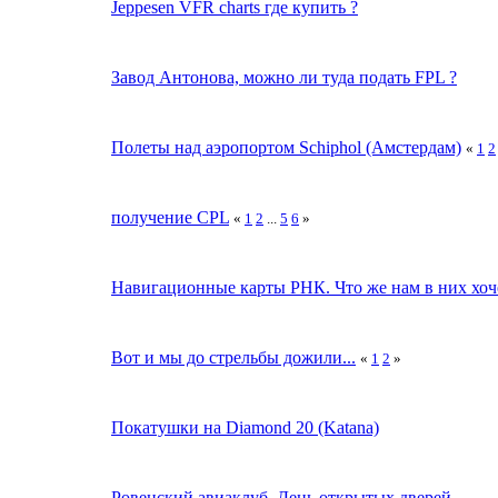
Jeppesen VFR charts где купить ?
Завод Антонова, можно ли туда подать FPL ?
Полеты над аэропортом Schiphol (Амстердам)
«
1
2
получение CPL
«
1
2
...
5
6
»
Навигационные карты РНК. Что же нам в них хоч
Вот и мы до стрельбы дожили...
«
1
2
»
Покатушки на Diamond 20 (Katana)
Ровенский авиаклуб. День открытых дверей