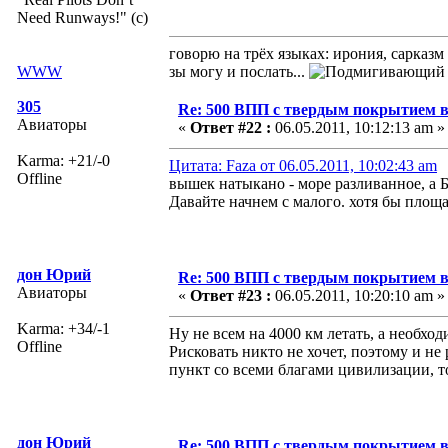
Need Runways!" (c)
говорю на трёх языках: ирония, сарказм
WWW
зы могу и послать...
305
Re: 500 ВПП с твердым покрытием в
Авиаторы
«
Ответ #22 :
06.05.2011, 10:12:13 am »
Karma: +21/-0
Цитата: Faza от 06.05.2011, 10:02:43 am
Offline
вышек натыкано - море разливанное, а БД
Давайте начнем с малого. хотя бы площ
дон Юрий
Re: 500 ВПП с твердым покрытием в
Авиаторы
«
Ответ #23 :
06.05.2011, 10:20:10 am »
Karma: +34/-1
Ну не всем на 4000 км летать, а необхо
Offline
Рисковать никто не хочет, поэтому и н
пункт со всеми благами цивилизации, т
дон Юрий
Re: 500 ВПП с твердым покрытием в