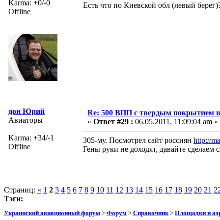
Karma: +0/-0
Есть что по Киевской обл (левый берег)
Offline
дон Юрий
Re: 500 ВПП с твердым покрытием в
Авиаторы
«
Ответ #29 :
06.05.2011, 11:09:04 am »
Karma: +34/-1
305-му. Посмотрел сайт россиян
http://m
Offline
Гены руки не доходят, давайте сделаем
Страниц:
«
1
2
3
4
5
6
7
8
9
10
11
12
13
14
15
16
17
18
19
20
21
2
Тэги:
Украинский авиационный форум
>
Форум
>
Справочник
>
Площадки и а