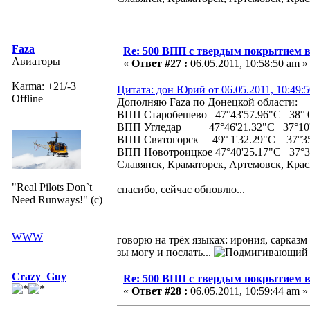
Faza
Re: 500 ВПП с твердым покрытием в
Авиаторы
«
Ответ #27 :
06.05.2011, 10:58:50 am »
Karma: +21/-3
Цитата: дон Юрий от 06.05.2011, 10:49:
Offline
Дополняю Faza по Донецкой области:
ВПП Старобешево 47°43'57.96"С 38° 0'
ВПП Угледар 47°46'21.32"С 37°10'
ВПП Святогорск 49° 1'32.29"С 37°35
ВПП Новотроицкое 47°40'25.17"С 37°34'
Славянск, Краматорск, Артемовск, Крас
"Real Pilots Don`t
спасибо, сейчас обновлю...
Need Runways!" (c)
WWW
говорю на трёх языках: ирония, сарказм
зы могу и послать...
Crazy_Guy
Re: 500 ВПП с твердым покрытием в
«
Ответ #28 :
06.05.2011, 10:59:44 am »