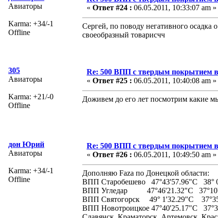
Авиаторы
«
Ответ #24 :
06.05.2011, 10:33:07 am »
Karma: +34/-1
Сергей, по поводу негативного осадка 
Offline
своеобразный товарисчч
305
Re: 500 ВПП с твердым покрытием в
Авиаторы
«
Ответ #25 :
06.05.2011, 10:40:08 am »
Karma: +21/-0
Доживем до его лет посмотрим какие мы
Offline
дон Юрий
Re: 500 ВПП с твердым покрытием в
Авиаторы
«
Ответ #26 :
06.05.2011, 10:49:50 am »
Karma: +34/-1
Дополняю Faza по Донецкой области:
Offline
ВПП Старобешево 47°43'57.96"С 38° 0'
ВПП Угледар 47°46'21.32"С 37°10'
ВПП Святогорск 49° 1'32.29"С 37°35
ВПП Новотроицкое 47°40'25.17"С 37°34'
Славянск, Краматорск, Артемовск, Крас