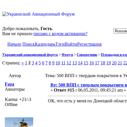
Добро пожаловать,
Гость
.
Вам не пришло
письмо с кодом активации?
Начало
Поиск
Календарь
Тэги
Войти
Регистрация
Украинский авиационный форум
>
Форум
>
Справочник
>
Площадки и а
Страниц:
«
1
2
3
4
5
6
7
8
9
10
11
12
13
14
15
16
17
18
19
20
21
2
Автор
Тема: 500 ВПП с твердым покрытием в Ук
Faza
Re: 500 ВПП с твердым покрытием в
Авиаторы
«
Ответ #15 :
06.05.2011, 09:45:21 am »
Karma: +21/-3
ОК, что есть у меня по Донецкой област
Offline