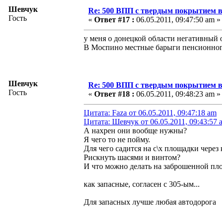
Шевчук
Re: 500 ВПП с твердым покрытием в
Гость
«
Ответ #17 :
06.05.2011, 09:47:50 am »
у меня о донецкой области негативный 
В Моспино местные барыги пенсионного
Шевчук
Re: 500 ВПП с твердым покрытием в
Гость
«
Ответ #18 :
06.05.2011, 09:48:23 am »
Цитата: Faza от 06.05.2011, 09:47:18 am
Цитата: Шевчук от 06.05.2011, 09:43:57 
А нахрен они вообще нужны?
Я чего то не пойму.
Для чего садится на с\х площадки через
Рискнуть шасями и винтом?
И что можно делать на заброшенной пло
как запасные, согласен с 305-ым...
Для запасных лучше любая автодорога