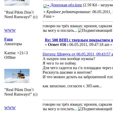
Донецкая обл.kmz
(2.59 Кб - загруж
«
Крайнее редактирование: 06.05.2011, 
"Real Pilots Don`t
Faza
»
Need Runways!" (c)
говорю на трёх языках: ирония, сарказм
WWW
зы могу и послать...
Faza
Re: 500 ВПП с твердым покрытием в
Авиаторы
«
Ответ #16 :
06.05.2011, 09:47:18 am »
Karma: +21/-3
Цитата: Шевчук от 06.05.2011, 09:43:57 
Offline
А нахрен они вообще нужны?
Я чего то не пойму.
Для чего садится на с\х площадки через
Рискнуть шасями и винтом?
И что можно делать на заброшенной пло
как запасные, согласен с 305-ым...
"Real Pilots Don`t
Need Runways!" (c)
говорю на трёх языках: ирония, сарказм
WWW
зы могу и послать...