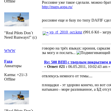
Offline
Россияне уже такое сделали. можно брать
http://maps.aopa.ru/
россияне еще и базу по типу DAFIF сдел
vp_rf_2010_oct.kmz
(991.6 Кб - загр
"Real Pilots Don`t
Need Runways!" (c)
говорю на трёх языках: ирония, сарказм
WWW
зы могу и послать...
Faza
Re: 500 ВПП с твердым покрытием в
Авиаторы
«
Ответ #21 :
06.05.2011, 10:02:43 am »
Karma: +21/-3
отвлекусь немного от темы....
Offline
площадки - эт здорово конечо, но вот с
натыкано - море разливанное, а БД отсут
"Real Pilots Don`t