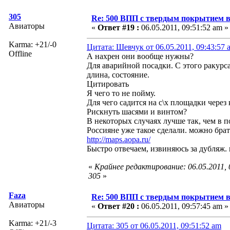
305
Re: 500 ВПП с твердым покрытием в
Авиаторы
«
Ответ #19 :
06.05.2011, 09:51:52 am »
Karma: +21/-0
Цитата: Шевчук от 06.05.2011, 09:43:57 
Offline
А нахрен они вообще нужны?
Для аварийной посадки. С этого ракурса 
длина, состояние.
Цитировать
Я чего то не пойму.
Для чего садится на с\х площадки через
Рискнуть шасями и винтом?
В некоторых случаях лучше так, чем в п
Россияне уже такое сделали. можно брать
http://maps.aopa.ru/
Быстро отвечаем, извиняюсь за дубляж.
«
Крайнее редактирование: 06.05.2011,
305
»
Faza
Re: 500 ВПП с твердым покрытием в
Авиаторы
«
Ответ #20 :
06.05.2011, 09:57:45 am »
Karma: +21/-3
Цитата: 305 от 06.05.2011, 09:51:52 am