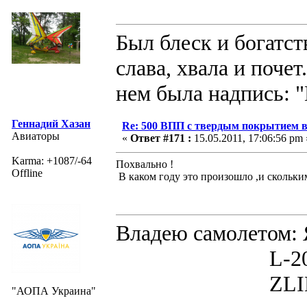
Был блеск и богатст
слава, хвала и поче
нем была надпись: "
Геннадий Хазан
Re: 500 ВПП с твердым покрытием в
Авиаторы
«
Ответ #171 :
15.05.2011, 17:06:56 pm 
Karma: +1087/-64
Похвально !
Offline
В каком году это произошло ,и скольк
Владею самолето
L-200D MOR
ZLIN 526 
"АОПА Украина"