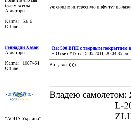
помнить его мы
будем всегда
уж сильно интересную инфу тут вылажи
Авиаторы
Karma: +53/-6
Offline
Геннадий Хазан
Re: 500 ВПП с твердым покрытием в
Авиаторы
«
Ответ #175 :
15.05.2011, 20:04:35 pm 
Karma: +1087/-64
Вот , вот )))))
Offline
Владею самолето
L-200D MOR
ZLIN 526 
"АОПА Украина"