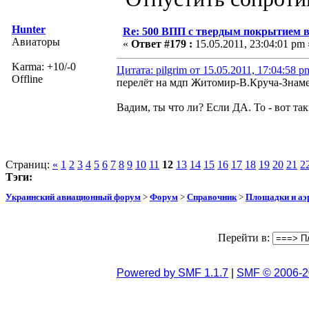
Hunter
Re: 500 ВПП с твердым покрытием в
Авиаторы
«
Ответ #179 :
15.05.2011, 23:04:01 pm 
Karma: +10/-0
Цитата: pilgrim от 15.05.2011, 17:04:58 p
Offline
перелёт на мдп Житомир-В.Круча-Знам
Вадим, ты что ли? Если ДА. То - вот та
Страниц:
«
1
2
3
4
5
6
7
8
9
10
11
12
13
14
15
16
17
18
19
20
21
2
Тэги:
Украинский авиационный форум
>
Форум
>
Справочник
>
Площадки и а
Перейти в:
Powered by SMF 1.1.7
|
SMF © 2006-2