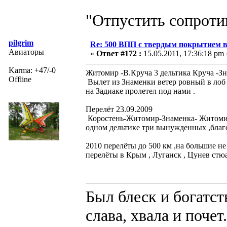
"Отпустить сопротив
pilgrim
Re: 500 ВПП с твердым покрытием в
Авиаторы
«
Ответ #172 :
15.05.2011, 17:36:18 pm 
Karma: +47/-0
Житомир -В.Круча 3 дельтика Круча -З
Offline
Вылет из Знаменки ветер ровный в лоб
на Задиаке пролетел под нами .
Перелёт 23.09.2009
Коростень-Житомир-Знаменка- Житомир-
одном дельтике три вынужденных ,благо
2010 перелёты до 500 км ,на большие не
перелёты в Крым , Луганск , Цунев стю
Был блеск и богатст
слава, хвала и поче