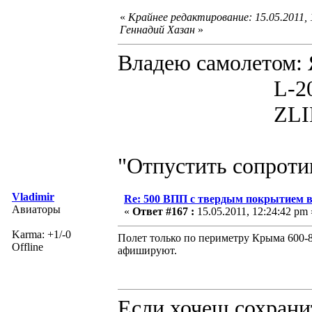
«
Крайнее редактирование: 15.05.2011,
Геннадий Хазан
»
Владею самолето
L-200D MOR
ZLIN 526 
"Отпустить сопротив
Vladimir
Re: 500 ВПП с твердым покрытием в
Авиаторы
«
Ответ #167 :
15.05.2011, 12:24:42 pm 
Karma: +1/-0
Полет только по периметру Крыма 600-8
Offline
афишируют.
Если хочеш сохрани