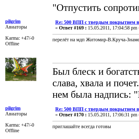
"Отпустить сопротив
pilgrim
Re: 500 ВПП с твердым покрытием в
Авиаторы
«
Ответ #169 :
15.05.2011, 17:04:58 pm 
Karma: +47/-0
перелёт на мдп Житомир-В.Круча-Знам
Offline
Был блеск и богатст
слава, хвала и поче
нем была надпись: "
pilgrim
Re: 500 ВПП с твердым покрытием в
Авиаторы
«
Ответ #170 :
15.05.2011, 17:06:31 pm 
Karma: +47/-0
приглашайте всегда готовы
Offline