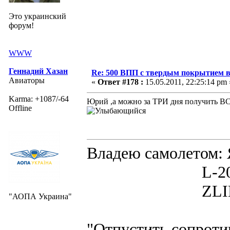
Это украинский
форум!
WWW
Геннадий Хазан
Re: 500 ВПП с твердым покрытием в
Авиаторы
«
Ответ #178 :
15.05.2011, 22:25:14 pm 
Karma: +1087/-64
Юрий ,а можно за ТРИ дня получить В
Offline
Владею самолето
L-200D MOR
ZLIN 526 
"АОПА Украина"
"Отпустить сопротив