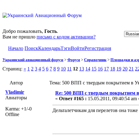
Добро пожаловать,
Гость
.
Вам не пришло
письмо с кодом активации?
Начало
Поиск
Календарь
Тэги
Войти
Регистрация
Украинский авиационный форум
>
Форум
>
Справочник
>
Площадки и а
Страниц:
«
1
2
3
4
5
6
7
8
9
10
11
12
13
14
15
16
17
18
19
20
21
2
Автор
Тема: 500 ВПП с твердым покрытием в Ук
Vladimir
Re: 500 ВПП с твердым покрытием в
Авиаторы
«
Ответ #165 :
15.05.2011, 09:40:54 am 
Karma: +1/-0
Дельталетчикам для перелетов она тоже
Offline