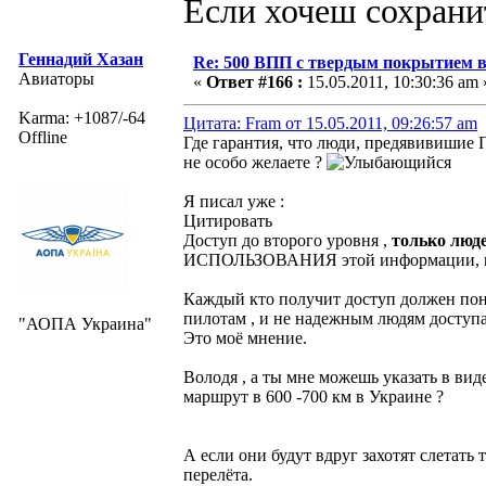
Если хочеш сохрани
Геннадий Хазан
Re: 500 ВПП с твердым покрытием в
Авиаторы
«
Ответ #166 :
15.05.2011, 10:30:36 am 
Karma: +1087/-64
Цитата: Fram от 15.05.2011, 09:26:57 am
Offline
Где гарантия, что люди, предявивишие 
не особо желаете ?
Я писал уже :
Цитировать
Доступ до второго уровня ,
только люд
ИСПОЛЬЗОВАНИЯ этой информации, и н
Каждый кто получит доступ должен пон
пилотам , и не надежным людям доступа
"АОПА Украина"
Это моё мнение.
Володя , а ты мне можешь указать в в
маршрут в 600 -700 км в Украине ?
А если они будут вдруг захотят слетать 
перелёта.