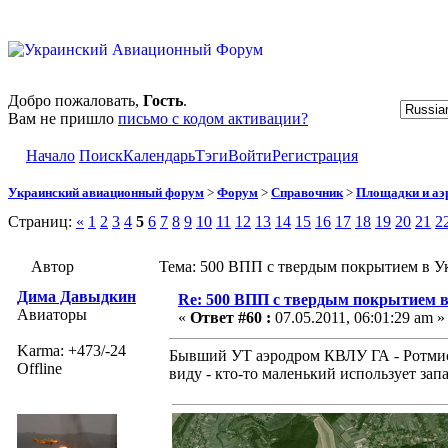
Добро пожаловать,
Гость
.
Вам не пришло
письмо с кодом активации?
Начало
Поиск
Календарь
Тэги
Войти
Регистрация
Украинский авиационный форум
>
Форум
>
Справочник
>
Площадки и а
Страниц:
«
1
2
3
4
5
6
7
8
9
10
11
12
13
14
15
16
17
18
19
20
21
2
Автор
Тема: 500 ВПП с твердым покрытием в Ук
Дима Давыдкин
Re: 500 ВПП с твердым покрытием в
Авиаторы
«
Ответ #60 :
07.05.2011, 06:01:29 am »
Karma: +473/-24
Бывший УТ аэродром КВЛУ ГА - Ротмист
Offline
виду - кто-то маленький использует зап