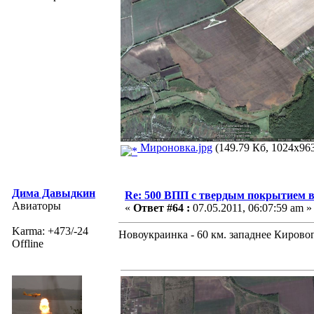
Мироновка.jpg
(149.79 Кб, 1024x963
Дима Давыдкин
Re: 500 ВПП с твердым покрытием в
Авиаторы
«
Ответ #64 :
07.05.2011, 06:07:59 am »
Karma: +473/-24
Новоукраинка - 60 км. западнее Кировог
Offline