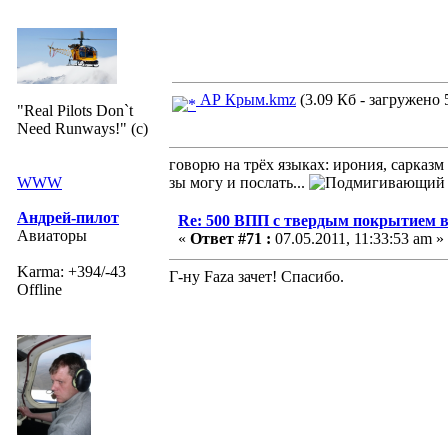
АР Крым.kmz
(3.09 Кб - загружено 5
"Real Pilots Don`t
Need Runways!" (c)
говорю на трёх языках: ирония, сарказм
WWW
зы могу и послать...
Андрей-пилот
Re: 500 ВПП с твердым покрытием в
Авиаторы
«
Ответ #71 :
07.05.2011, 11:33:53 am »
Karma: +394/-43
Г-ну Faza зачет! Спасибо.
Offline