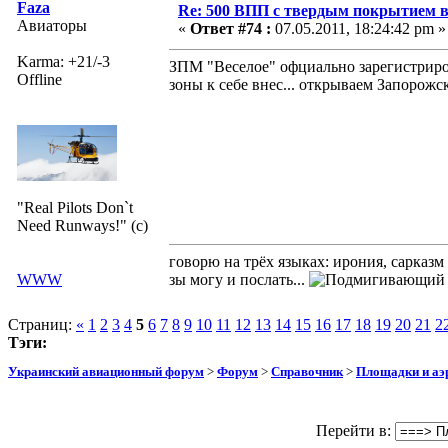
Faza
Re: 500 ВПП с твердым покрытием в
Авиаторы
«
Ответ #74 :
07.05.2011, 18:24:42 pm »
Karma: +21/-3
ЗПМ "Веселое" офциально зарегистриров
Offline
зоны к себе внес... открываем Запорож
"Real Pilots Don`t
Need Runways!" (c)
говорю на трёх языках: ирония, сарказм
WWW
зы могу и послать...
Страниц:
«
1
2
3
4
5
6
7
8
9
10
11
12
13
14
15
16
17
18
19
20
21
2
Тэги:
Украинский авиационный форум
>
Форум
>
Справочник
>
Площадки и а
Перейти в: