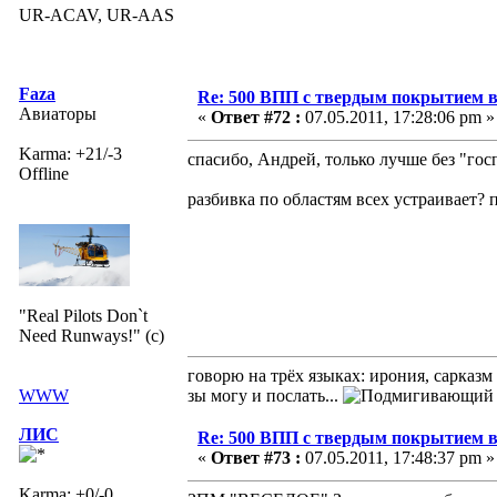
UR-ACAV, UR-AAS
Faza
Re: 500 ВПП с твердым покрытием в
Авиаторы
«
Ответ #72 :
07.05.2011, 17:28:06 pm »
Karma: +21/-3
спасибо, Андрей, только лучше без "гос
Offline
разбивка по областям всех устраивает? 
"Real Pilots Don`t
Need Runways!" (c)
говорю на трёх языках: ирония, сарказм
WWW
зы могу и послать...
ЛИС
Re: 500 ВПП с твердым покрытием в
«
Ответ #73 :
07.05.2011, 17:48:37 pm »
Karma: +0/-0