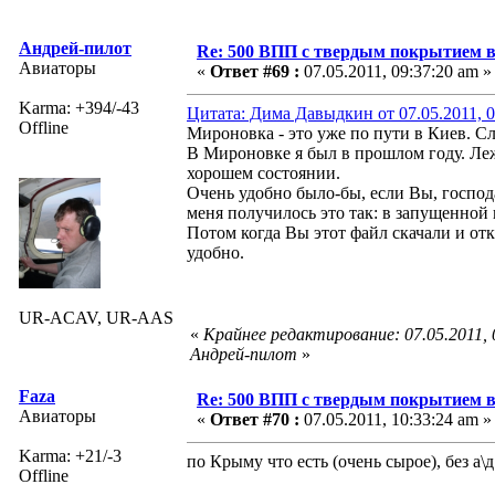
Андрей-пилот
Re: 500 ВПП с твердым покрытием в
Авиаторы
«
Ответ #69 :
07.05.2011, 09:37:20 am »
Karma: +394/-43
Цитата: Дима Давыдкин от 07.05.2011, 0
Offline
Мироновка - это уже по пути в Киев. Сл
В Мироновке я был в прошлом году. Леж
хорошем состоянии.
Очень удобно было-бы, если Вы, господа
меня получилось это так: в запущенной
Потом когда Вы этот файл скачали и отк
удобно.
UR-ACAV, UR-AAS
«
Крайнее редактирование: 07.05.2011,
Андрей-пилот
»
Faza
Re: 500 ВПП с твердым покрытием в
Авиаторы
«
Ответ #70 :
07.05.2011, 10:33:24 am »
Karma: +21/-3
по Крыму что есть (очень сырое), без а\д
Offline