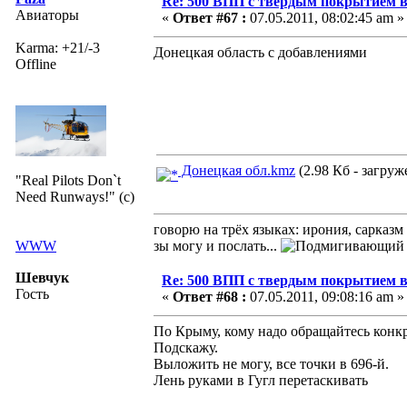
Re: 500 ВПП с твердым покрытием в
Авиаторы
«
Ответ #67 :
07.05.2011, 08:02:45 am »
Karma: +21/-3
Донецкая область с добавлениями
Offline
Донецкая обл.kmz
(2.98 Кб - загруж
"Real Pilots Don`t
Need Runways!" (c)
говорю на трёх языках: ирония, сарказм
WWW
зы могу и послать...
Шевчук
Re: 500 ВПП с твердым покрытием в
Гость
«
Ответ #68 :
07.05.2011, 09:08:16 am »
По Крыму, кому надо обращайтесь конк
Подскажу.
Выложить не могу, все точки в 696-й.
Лень руками в Гугл перетаскивать