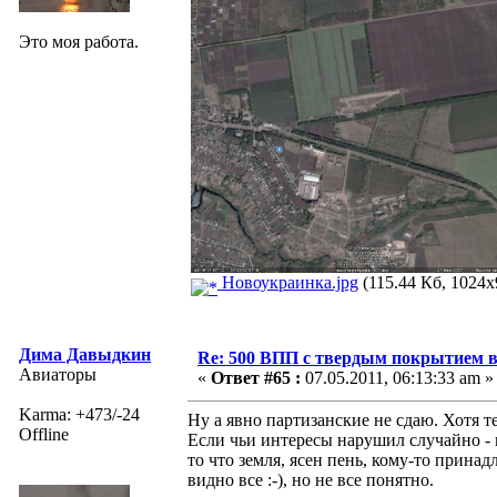
Это моя работа.
Новоукраинка.jpg
(115.44 Кб, 1024x
Дима Давыдкин
Re: 500 ВПП с твердым покрытием в
Авиаторы
«
Ответ #65 :
07.05.2011, 06:13:33 am »
Karma: +473/-24
Ну а явно партизанские не сдаю. Хотя т
Offline
Если чьи интересы нарушил случайно - 
то что земля, ясен пень, кому-то прина
видно все :-), но не все понятно.