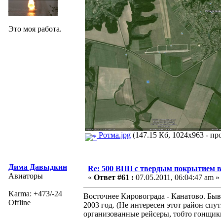
Это моя работа.
Ротма.jpg
(147.15 Кб, 1024x963 - пр
Дима Давыдкин
Re: 500 ВПП с твердым покрытием в
Авиаторы
«
Ответ #61 :
07.05.2011, 06:04:47 am »
Karma: +473/-24
Восточнее Кировограда - Канатово. Бывш
Offline
2003 год. (Не интересен этот район спут
организованные рейсеры, тобто гонщик