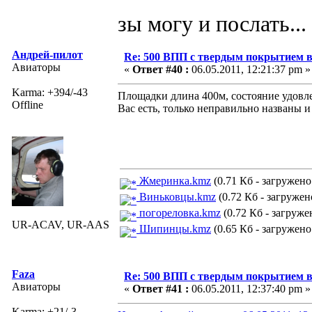
зы могу и послать...
Андрей-пилот
Re: 500 ВПП с твердым покрытием в
Авиаторы
«
Ответ #40 :
06.05.2011, 12:21:37 pm »
Karma: +394/-43
Площадки длина 400м, состояние удовле
Offline
Вас есть, только неправильно названы 
Жмеринка.kmz
(0.71 Кб - загружено 
Виньковцы.kmz
(0.72 Кб - загружено
погореловка.kmz
(0.72 Кб - загружен
UR-ACAV, UR-AAS
Шипинцы.kmz
(0.65 Кб - загружено 
Faza
Re: 500 ВПП с твердым покрытием в
Авиаторы
«
Ответ #41 :
06.05.2011, 12:37:40 pm »
Karma: +21/-3