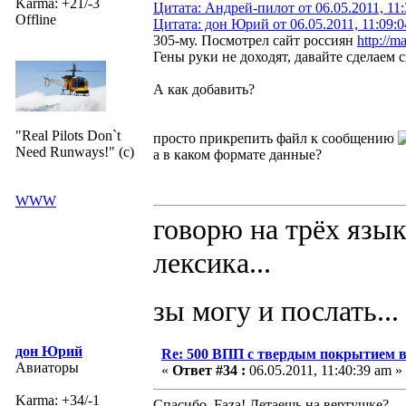
Karma: +21/-3
Цитата: Андрей-пилот от 06.05.2011, 11:
Offline
Цитата: дон Юрий от 06.05.2011, 11:09:
305-му. Посмотрел сайт россиян
http://m
Гены руки не доходят, давайте сделаем
А как добавить?
"Real Pilots Don`t
просто прикрепить файл к сообщению
Need Runways!" (c)
а в каком формате данные?
WWW
говорю на трёх язык
лексика...
зы могу и послать...
дон Юрий
Re: 500 ВПП с твердым покрытием в
Авиаторы
«
Ответ #34 :
06.05.2011, 11:40:39 am »
Karma: +34/-1
Спасибо, Faza! Летаешь на вертушке?