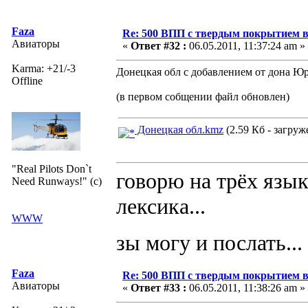
Faza
Re: 500 ВПП с твердым покрытием в
Авиаторы
«
Ответ #32 :
06.05.2011, 11:37:24 am »
Karma: +21/-3
Донецкая обл с добавлением от дона Юри
Offline
(в первом собщении файл обновлен)
Донецкая обл.kmz
(2.59 Кб - загруж
"Real Pilots Don`t
говорю на трёх язык
Need Runways!" (c)
лексика...
WWW
зы могу и послать...
Faza
Re: 500 ВПП с твердым покрытием в
Авиаторы
«
Ответ #33 :
06.05.2011, 11:38:26 am »