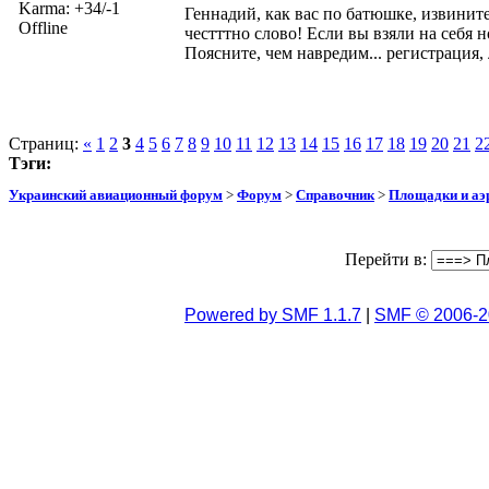
Karma: +34/-1
Геннадий, как вас по батюшке, извините
Offline
честттно слово! Если вы взяли на себя н
Поясните, чем навредим... регистрация,
Страниц:
«
1
2
3
4
5
6
7
8
9
10
11
12
13
14
15
16
17
18
19
20
21
2
Тэги:
Украинский авиационный форум
>
Форум
>
Справочник
>
Площадки и а
Перейти в:
Powered by SMF 1.1.7
|
SMF © 2006-2