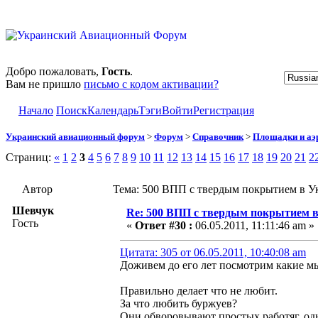
Добро пожаловать,
Гость
.
Вам не пришло
письмо с кодом активации?
Начало
Поиск
Календарь
Тэги
Войти
Регистрация
Украинский авиационный форум
>
Форум
>
Справочник
>
Площадки и а
Страниц:
«
1
2
3
4
5
6
7
8
9
10
11
12
13
14
15
16
17
18
19
20
21
2
Автор
Тема: 500 ВПП с твердым покрытием в Ук
Шевчук
Re: 500 ВПП с твердым покрытием в
Гость
«
Ответ #30 :
06.05.2011, 11:11:46 am »
Цитата: 305 от 06.05.2011, 10:40:08 am
Доживем до его лет посмотрим какие мы
Правильно делает что не любит.
За что любить буржуев?
Они обворовывают простых работяг, од