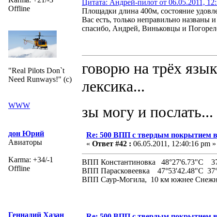
Цитата: Андрей-пилот от 06.05.2011, 12
Offline
Площадки длина 400м, состояние удовле
Вас есть, только неправильно названы 
спасибо, Андрей, Виньковцы и Погорело
говорю на трёх язык
"Real Pilots Don`t
Need Runways!" (c)
лексика...
WWW
зы могу и послать...
дон Юрий
Re: 500 ВПП с твердым покрытием в
Авиаторы
«
Ответ #42 :
06.05.2011, 12:40:16 pm »
Karma: +34/-1
ВПП Константиновка 48°27'6.73"С 37
Offline
ВПП Парасковеевка 47°53'42.48"С 37°
ВПП Саур-Могила, 10 км южнее Снежн
Геннадий Хазан
Re: 500 ВПП с твердым покрытием в