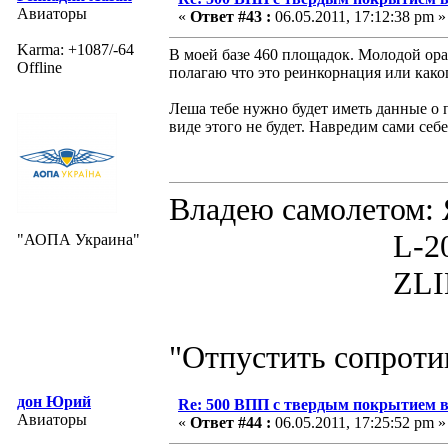
Авиаторы
«
Ответ #43 :
06.05.2011, 17:12:38 pm »
Karma: +1087/-64
В моей базе 460 площадок. Молодой ора
Offline
полагаю что это реинкорнация или како
Леша тебе нужно будет иметь данные о 
виде этого не будет. Навредим сами себе
Владею самолето
L-200D MOR
"АОПА Украина"
ZLIN 526 
"Отпустить сопротив
дон Юрий
Re: 500 ВПП с твердым покрытием в
Авиаторы
«
Ответ #44 :
06.05.2011, 17:25:52 pm »