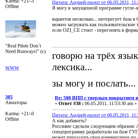
Karma: +21/-3
Цитата: Андрей-пилот от 06.05.2011, 11:
Offline
Я могу в запущенной программе гугле-з
варантов несколько... интересует база 
можно загружать как пользовательские т
если OZI_CE стоит - перегонять в формат 
"Real Pilots Don`t
Need Runways!" (c)
говорю на трёх язык
лексика...
WWW
зы могу и послать...
305
Re: 500 ВПП с твердым покрытием в
Авиаторы
«
Ответ #38 :
06.05.2011, 11:53:30 am »
Karma: +21/-0
Цитата: Андрей-пилот от 06.05.2011, 11:
Offline
А как добавить?
Россияне сделали следующим образом: 
спецпрограмму разработали на базе ГУ
может присылать свои комментарии по д