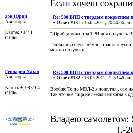
Если хочеш сохрани
дон Юрий
Re: 500 ВПП с твердым покрытием в
Авиаторы
«
Ответ #181 :
16.05.2011, 20:40:06 pm 
Karma: +34/-1
"Юрий ,а можно за ТРИ дня получить 
Offline
Геннадий, сейчас немного занят другой
можно получить.
Геннадий Хазан
Re: 500 ВПП с твердым покрытием в
Авиаторы
«
Ответ #182 :
16.05.2011, 21:53:46 pm 
Karma: +1087/-64
Вообще То по МВЛ-2 я пошутил , сам им
Offline
Так что все яйца не лежали никогда в од
Владею самолето
L-200D MOR