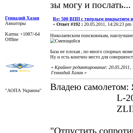
зы могу и послать...
Геннадий Хазан
Re: 500 ВПП с твердым покрытием в
Авиаторы
«
Ответ #192 :
20.05.2011, 14:26:23 pm 
Karma: +1087/-64
Николаевским поисковикам, наилучшие 
Offline
База не плохая , но много спорных моме
Ну и есть конечно место для совершенств
«
Крайнее редактирование: 20.05.2011,
Геннадий Хазан
»
Владею самолето
"АОПА Украина"
L-200D MOR
ZLIN 526 
"Отпустить сопротив