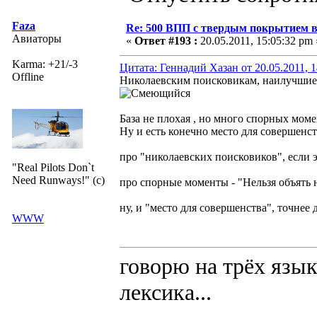
Faza
Re: 500 ВПП с твердым покрытием в
Авиаторы
«
Ответ #193 :
20.05.2011, 15:05:32 pm 
Karma: +21/-3
Цитата: Геннадий Хазан от 20.05.2011, 1
Offline
Николаевским поисковикам, наилучшие 
База не плохая , но много спорных моме
Ну и есть конечно место для совершенств
про "николаевских поисковиков", если эт
"Real Pilots Don`t
Need Runways!" (c)
про спорные моменты - "Нельзя объять н
ну, и "место для совершенства", точнее 
WWW
говорю на трёх язык
лексика...