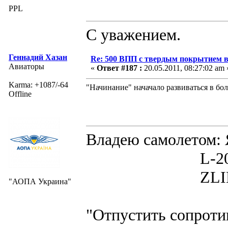
PPL
С уважением.
Геннадий Хазан
Re: 500 ВПП с твердым покрытием в
Авиаторы
«
Ответ #187 :
20.05.2011, 08:27:02 am 
Karma: +1087/-64
"Начинание" начачало развиваться в бо
Offline
Владею самолето
L-200D MOR
ZLIN 526 
"АОПА Украина"
"Отпустить сопротив