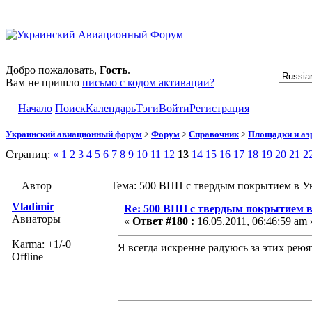
Добро пожаловать,
Гость
.
Вам не пришло
письмо с кодом активации?
Начало
Поиск
Календарь
Тэги
Войти
Регистрация
Украинский авиационный форум
>
Форум
>
Справочник
>
Площадки и а
Страниц:
«
1
2
3
4
5
6
7
8
9
10
11
12
13
14
15
16
17
18
19
20
21
2
Автор
Тема: 500 ВПП с твердым покрытием в Ук
Vladimir
Re: 500 ВПП с твердым покрытием в
Авиаторы
«
Ответ #180 :
16.05.2011, 06:46:59 am 
Karma: +1/-0
Я всегда искренне радуюсь за этих реюят
Offline