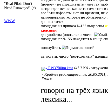
"Real Pilots Don`t
(почему - не спрашивайте - мне так удобн
Need Runways!" (c)
везде, где имелись какие-то сомнения 
все "отшлифовать" нет ни времени, ни 
наименования, которые не обязательно,
WWW
данных точек
площадки из приказа №155 выделены
ж
красным
для удобства (опять-таки моего
площадки пр№155 находятся в конце спи
пользуйтесь
да, кстати, чисто "вертолетных" площадо
RWY500m.kmz
(45.3 Кб - загружено
«
Крайнее редактирование: 20.05.2011,
Faza
»
говорю на трёх язык
лексика...