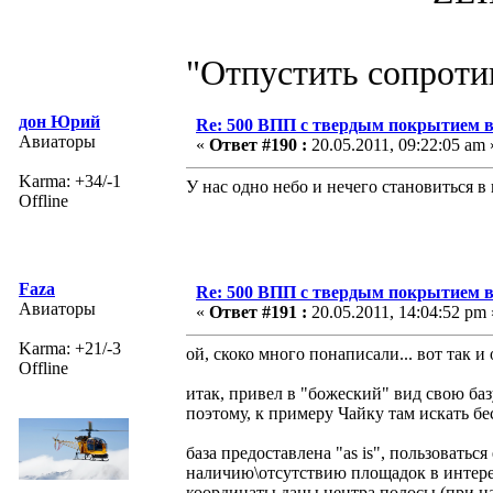
"Отпустить сопротив
дон Юрий
Re: 500 ВПП с твердым покрытием в
Авиаторы
«
Ответ #190 :
20.05.2011, 09:22:05 am 
Karma: +34/-1
У нас одно небо и нечего становиться в 
Offline
Faza
Re: 500 ВПП с твердым покрытием в
Авиаторы
«
Ответ #191 :
20.05.2011, 14:04:52 pm 
Karma: +21/-3
ой, скоко много понаписали... вот так и 
Offline
итак, привел в "божеский" вид свою базу
поэтому, к примеру Чайку там искать бес
база предоставлена "as is", пользоватьс
наличию\отсутствию площадок в интере
координаты даны центра полосы (при н