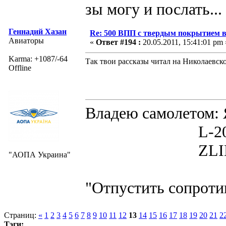
зы могу и послать...
Геннадий Хазан
Re: 500 ВПП с твердым покрытием в
Авиаторы
«
Ответ #194 :
20.05.2011, 15:41:01 pm 
Karma: +1087/-64
Так твои рассказы читал на Николаевск
Offline
Владею самолето
L-200D MOR
ZLIN 526 
"АОПА Украина"
"Отпустить сопротив
Страниц:
«
1
2
3
4
5
6
7
8
9
10
11
12
13
14
15
16
17
18
19
20
21
2
Тэги: