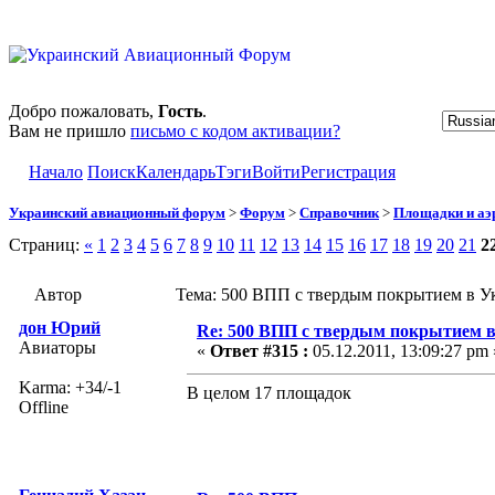
Добро пожаловать,
Гость
.
Вам не пришло
письмо с кодом активации?
Начало
Поиск
Календарь
Тэги
Войти
Регистрация
Украинский авиационный форум
>
Форум
>
Справочник
>
Площадки и а
Страниц:
«
1
2
3
4
5
6
7
8
9
10
11
12
13
14
15
16
17
18
19
20
21
2
Автор
Тема: 500 ВПП с твердым покрытием в Ук
дон Юрий
Re: 500 ВПП с твердым покрытием в
Авиаторы
«
Ответ #315 :
05.12.2011, 13:09:27 pm 
Karma: +34/-1
В целом 17 площадок
Offline