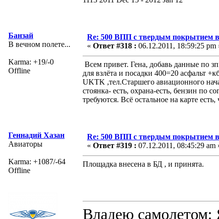
Банзай
Re: 500 ВПП с твердым покрытием в
В вечном полете...
«
Ответ #318 :
06.12.2011, 18:59:25 pm 
Karma: +19/-0
Всем привет. Гена, добавь данные по з
Offline
для взлёта и посадки 400=20 асфальт +к
UKTK ,тел.Старшего авиационного нача
стоянка- есть, охрана-есть, бензин по 
требуются. Всё остальное на карте есть,
Геннадий Хазан
Re: 500 ВПП с твердым покрытием в
Авиаторы
«
Ответ #319 :
07.12.2011, 08:45:29 am 
Karma: +1087/-64
Площадка внесена в БД , и принята.
Offline
Владею самолето