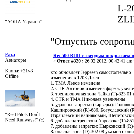
L-200D MOR
ZLIN 526 
"АОПА Украина"
"Отпустить сопротив
Faza
Re: 500 ВПП с твердым покрытием в
Авиаторы
«
Ответ #320 :
26.02.2012, 00:42:41 am 
Karma: +21/-3
кто обновляет Jeppesen самостоятельно
Offline
изменения в 1203 Джеп:
1. ТМА Львов изменена
2. CTR Антонов изменена форма, увели
3. тренировочная зона Чайка (Т)-823 01 
4. CTR и ТМА Николаев увеличены
5. удалены запретки (карьеры): Головко
Кашпировский (R)-686, Богуславский (R
"Real Pilots Don`t
Израилевский вапняковый, Шепетовский
Need Runways!" (c)
6. добавлена трен.зона Аэрофокс (Т)-851
7. добавлены запретки: Нырковский (R)
8. опасная зона (D)-302 08 указана с 