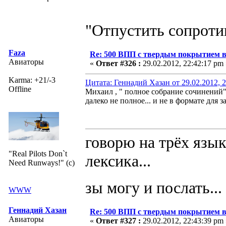
"Отпустить сопротив
Faza
Re: 500 ВПП с твердым покрытием в
Авиаторы
«
Ответ #326 :
29.02.2012, 22:42:17 pm 
Karma: +21/-3
Цитата: Геннадий Хазан от 29.02.2012, 
Offline
Михаил , " полное собрание сочинен
далеко не полное... и не в формате для з
говорю на трёх язык
"Real Pilots Don`t
лексика...
Need Runways!" (c)
зы могу и послать...
WWW
Геннадий Хазан
Re: 500 ВПП с твердым покрытием в
Авиаторы
«
Ответ #327 :
29.02.2012, 22:43:39 pm 