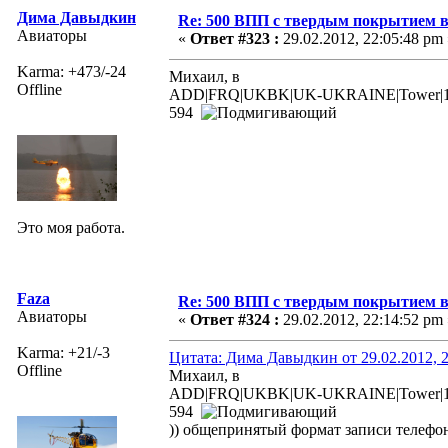
Дима Давыдкин
Re: 500 ВПП с твердым покрытием в
Авиаторы
«
Ответ #323 :
29.02.2012, 22:05:48 pm 
Karma: +473/-24
Михаил, в
Offline
ADD|FRQ|UKBK|UK-UKRAINE|Tower|131
594
Это моя работа.
Faza
Re: 500 ВПП с твердым покрытием в
Авиаторы
«
Ответ #324 :
29.02.2012, 22:14:52 pm 
Karma: +21/-3
Цитата: Дима Давыдкин от 29.02.2012, 2
Offline
Михаил, в
ADD|FRQ|UKBK|UK-UKRAINE|Tower|131
594
)) общепринятый формат записи телефон