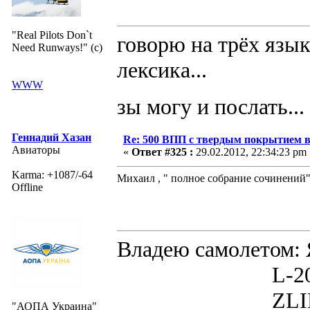
"Real Pilots Don`t
говорю на трёх язык
Need Runways!" (c)
лексика...
WWW
зы могу и послать...
Геннадий Хазан
Re: 500 ВПП с твердым покрытием в
Авиаторы
«
Ответ #325 :
29.02.2012, 22:34:23 pm 
Karma: +1087/-64
Михаил , " полное собрание сочинен
Offline
Владею самолето
L-200D MOR
ZLIN 526 
"АОПА Украина"