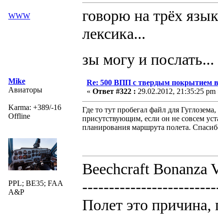
говорю на трёх язык
WWW
лексика...
зы могу и послать...
Mike
Re: 500 ВПП с твердым покрытием в
Авиаторы
«
Ответ #322 :
29.02.2012, 21:35:25 pm 
Karma: +389/-16
Где то тут пробегал файл для Гуглозема
Offline
присутствующим, если он не совсем уста
планирования маршрута полета. Спасиб
Beechcraft Bonanza V
-------------------------
PPL; BE35; FAA
A&P
Полет это причина, 