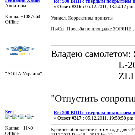
Геннадий Хазан
Re: 500 ВПП с твердым покрытием в
Авиаторы
«
Ответ #316 :
05.12.2011, 13:24:12 pm 
Karma: +1087/-64
Увидел. Коррективы приняты
Offline
ПыСы. Просьба по площадке ЗОРЯНЕ , 
Владею самолето
L-200D MOR
ZLIN 526 
"АОПА Украина"
"Отпустить сопротив
Serj
Re: 500 ВПП с твердым покрытием в
«
Ответ #317 :
05.12.2011, 19:58:58 pm 
Karma: +11/-0
Крайнее обновление в этом году для GP
Offline
1113 2011 Dec 15 - 2012 Jan 12