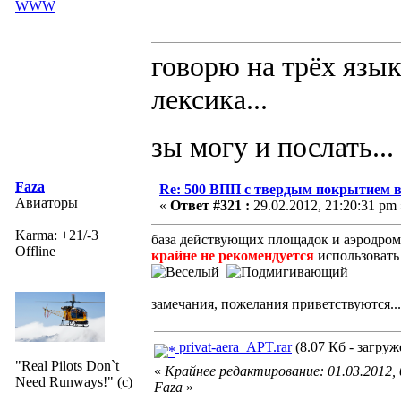
WWW
говорю на трёх язык
лексика...
зы могу и послать...
Faza
Re: 500 ВПП с твердым покрытием в
Авиаторы
«
Ответ #321 :
29.02.2012, 21:20:31 pm 
Karma: +21/-3
база действующих площадок и аэродром
Offline
крайне не рекомендуется
использовать
замечания, пожелания приветствуются...
privat-aera_APT.rar
(8.07 Кб - загруж
"Real Pilots Don`t
«
Крайнее редактирование: 01.03.2012,
Need Runways!" (c)
Faza
»