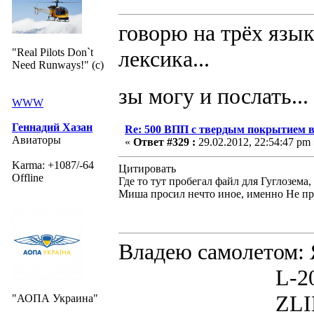
говорю на трёх язык
"Real Pilots Don`t
лексика...
Need Runways!" (c)
зы могу и послать...
WWW
Геннадий Хазан
Re: 500 ВПП с твердым покрытием в
Авиаторы
«
Ответ #329 :
29.02.2012, 22:54:47 pm 
Karma: +1087/-64
Цитировать
Offline
Где то тут пробегал файл для Гуглозема,
Миша просил нечто иное, именно Не пр
Владею самолето
L-200D MOR
ZLIN 526 
"АОПА Украина"