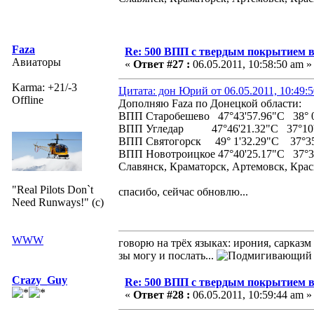
Faza
Re: 500 ВПП с твердым покрытием в
Авиаторы
«
Ответ #27 :
06.05.2011, 10:58:50 am »
Karma: +21/-3
Цитата: дон Юрий от 06.05.2011, 10:49:
Offline
Дополняю Faza по Донецкой области:
ВПП Старобешево 47°43'57.96"С 38° 0'
ВПП Угледар 47°46'21.32"С 37°10'
ВПП Святогорск 49° 1'32.29"С 37°35
ВПП Новотроицкое 47°40'25.17"С 37°34'
Славянск, Краматорск, Артемовск, Крас
"Real Pilots Don`t
спасибо, сейчас обновлю...
Need Runways!" (c)
WWW
говорю на трёх языках: ирония, сарказм
зы могу и послать...
Crazy_Guy
Re: 500 ВПП с твердым покрытием в
«
Ответ #28 :
06.05.2011, 10:59:44 am »