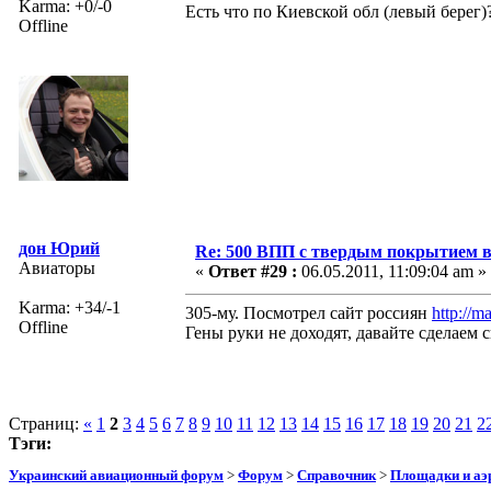
Karma: +0/-0
Есть что по Киевской обл (левый берег)
Offline
дон Юрий
Re: 500 ВПП с твердым покрытием в
Авиаторы
«
Ответ #29 :
06.05.2011, 11:09:04 am »
Karma: +34/-1
305-му. Посмотрел сайт россиян
http://m
Offline
Гены руки не доходят, давайте сделаем
Страниц:
«
1
2
3
4
5
6
7
8
9
10
11
12
13
14
15
16
17
18
19
20
21
2
Тэги:
Украинский авиационный форум
>
Форум
>
Справочник
>
Площадки и а