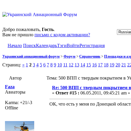
Добро пожаловать,
Гость
.
Вам не пришло
письмо с кодом активации?
Начало
Поиск
Календарь
Тэги
Войти
Регистрация
Украинский авиационный форум
>
Форум
>
Справочник
>
Площадки и а
Страниц:
«
1
2
3
4
5
6
7
8
9
10
11
12
13
14
15
16
17
18
19
20
21
2
Автор
Тема: 500 ВПП с твердым покрытием в Ук
Faza
Re: 500 ВПП с твердым покрытием в
Авиаторы
«
Ответ #15 :
06.05.2011, 09:45:21 am »
Karma: +21/-3
ОК, что есть у меня по Донецкой област
Offline