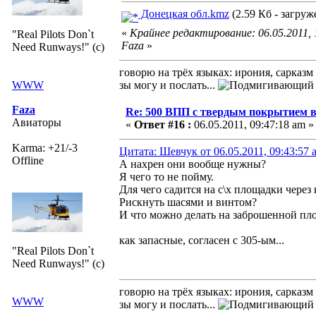
Донецкая обл.kmz
(2.59 Кб - загруж
«
Крайнее редактирование: 06.05.2011, 
"Real Pilots Don`t
Faza
»
Need Runways!" (c)
говорю на трёх языках: ирония, сарказм
WWW
зы могу и послать...
Faza
Re: 500 ВПП с твердым покрытием в
Авиаторы
«
Ответ #16 :
06.05.2011, 09:47:18 am »
Karma: +21/-3
Цитата: Шевчук от 06.05.2011, 09:43:57 
Offline
А нахрен они вообще нужны?
Я чего то не пойму.
Для чего садится на с\х площадки через
Рискнуть шасями и винтом?
И что можно делать на заброшенной пло
как запасные, согласен с 305-ым...
"Real Pilots Don`t
Need Runways!" (c)
говорю на трёх языках: ирония, сарказм
WWW
зы могу и послать...