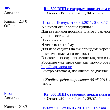
305
Re: 500 ВПП с твердым покрытием в
Авиаторы
«
Ответ #19 :
06.05.2011, 09:51:52 am »
Karma: +21/-0
Цитата: Шевчук от 06.05.2011, 09:43:57 
Offline
А нахрен они вообще нужны?
Для аварийной посадки. С этого ракурса 
длина, состояние.
Цитировать
Я чего то не пойму.
Для чего садится на с\х площадки через
Рискнуть шасями и винтом?
В некоторых случаях лучше так, чем в п
Россияне уже такое сделали. можно брать
http://maps.aopa.ru/
Быстро отвечаем, извиняюсь за дубляж.
«
Крайнее редактирование: 06.05.2011,
305
»
Faza
Re: 500 ВПП с твердым покрытием в
Авиаторы
«
Ответ #20 :
06.05.2011, 09:57:45 am »
Karma: +21/-3
Цитата: 305 от 06.05.2011, 09:51:52 am