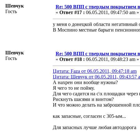
Шевчук
Re: 500 ВПП с твердым покрытием в
Гость
«
Ответ #17 :
06.05.2011, 09:47:50 am »
у меня о донецкой области негативный 
В Моспино местные барыги пенсионного
Шевчук
Re: 500 ВПП с твердым покрытием в
Гость
«
Ответ #18 :
06.05.2011, 09:48:23 am »
Цитата: Faza от 06.05.2011, 09:47:18 am
Цитата: Шевчук от 06.05.2011, 09:43:57 
А нахрен они вообще нужны?
Я чего то не пойму.
Для чего садится на с\х площадки через
Рискнуть шасями и винтом?
И что можно делать на заброшенной пло
как запасные, согласен с 305-ым...
Для запасных лучше любая автодорога