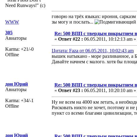
Need Runways!" (c)
говорю на трёх языках: ирония, сарказм
WWW
зы могу и послать...
305
Re: 500 ВПП с твердым покрытием в
Авиаторы
«
Ответ #22 :
06.05.2011, 10:12:13 am »
Karma: +21/-0
Цитата: Faza от 06.05.2011, 10:02:43 am
Offline
вышек натыкано - море разливанное, а БД
Давайте начнем с малого. хотя бы площ
дон Юрий
Re: 500 ВПП с твердым покрытием в
Авиаторы
«
Ответ #23 :
06.05.2011, 10:20:10 am »
Karma: +34/-1
Ну не всем на 4000 км летать, а необхо
Offline
Рисковать никто не хочет, поэтому и н
пункт со всеми благами цивилизации, т
дон Юрий
Re: 500 ВПП с твердым покрытием в