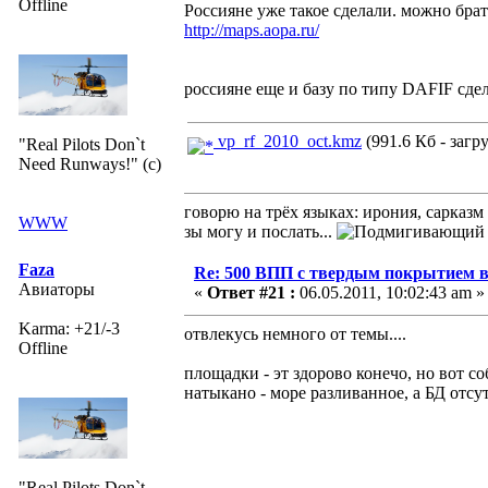
Offline
Россияне уже такое сделали. можно брать
http://maps.aopa.ru/
россияне еще и базу по типу DAFIF сдел
vp_rf_2010_oct.kmz
(991.6 Кб - загр
"Real Pilots Don`t
Need Runways!" (c)
говорю на трёх языках: ирония, сарказм
WWW
зы могу и послать...
Faza
Re: 500 ВПП с твердым покрытием в
Авиаторы
«
Ответ #21 :
06.05.2011, 10:02:43 am »
Karma: +21/-3
отвлекусь немного от темы....
Offline
площадки - эт здорово конечо, но вот с
натыкано - море разливанное, а БД отсут
"Real Pilots Don`t