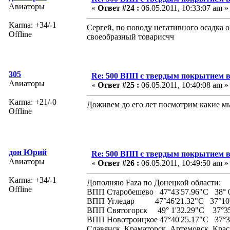
Авиаторы
«
Ответ #24 :
06.05.2011, 10:33:07 am »
Karma: +34/-1
Сергей, по поводу негативного осадка 
Offline
своеобразный товарисчч
305
Re: 500 ВПП с твердым покрытием в
Авиаторы
«
Ответ #25 :
06.05.2011, 10:40:08 am »
Karma: +21/-0
Доживем до его лет посмотрим какие мы
Offline
дон Юрий
Re: 500 ВПП с твердым покрытием в
Авиаторы
«
Ответ #26 :
06.05.2011, 10:49:50 am »
Karma: +34/-1
Дополняю Faza по Донецкой области:
Offline
ВПП Старобешево 47°43'57.96"С 38° 0'
ВПП Угледар 47°46'21.32"С 37°10'
ВПП Святогорск 49° 1'32.29"С 37°35
ВПП Новотроицкое 47°40'25.17"С 37°34'
Славянск, Краматорск, Артемовск, Крас