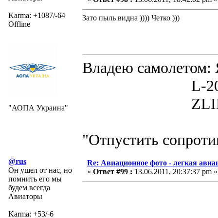
Karma: +1087/-64
Зато пыль видна )))) Четко )))
Offline
Владею самолето
L-200D MOR
ZLIN 526 
"АОПА Украина"
"Отпустить сопротив
@rus
Re: Авиационное фото - легкая авиа
Он ушел от нас, но
«
Ответ #99 :
13.06.2011, 20:37:37 pm »
помнить его мы
будем всегда
Авиаторы
Karma: +53/-6