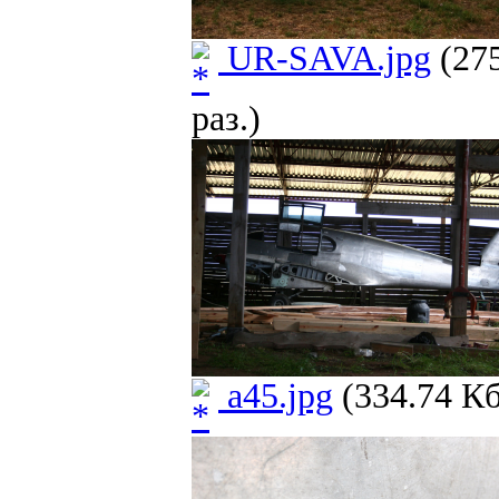
UR-SAVA.jpg
(275
раз.)
a45.jpg
(334.74 Кб