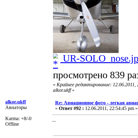
UR-SOLO_nose.j
просмотрено 839 раз
«
Крайнее редактирование: 12.06.2011,
alkor.ukff
»
alkor.ukff
Re: Авиационное фото - легкая авиа
Авиаторы
«
Ответ #92 :
12.06.2011, 22:54:45 pm »
Karma: +8/-0
...
Offline