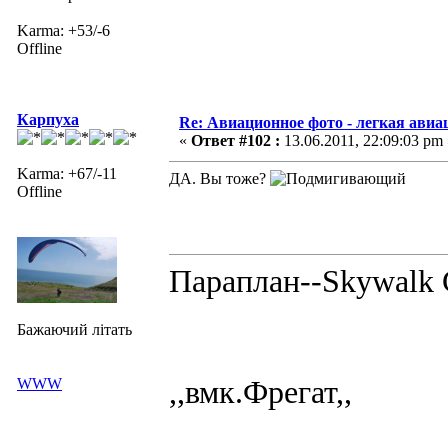
Karma: +53/-6
Offline
Карпуха
Re: Авиационное фото - легкая авиа
«
Ответ #102 :
13.06.2011, 22:09:03 pm 
Karma: +67/-11
ДА. Вы тоже?
Offline
Параплан--Skywalk C
Бажаючий літать
,,вмк.Фрегат,,
WWW