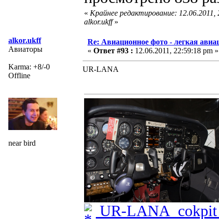
«
Крайнее редактирование: 12.06.2011,
alkor.ukff
»
alkor.ukff
Re: Авиационное фото - легкая авиа
Авиаторы
«
Ответ #93 :
12.06.2011, 22:59:18 pm »
Karma: +8/-0
UR-LANA
Offline
near bird
UR-LANA_cokpit_