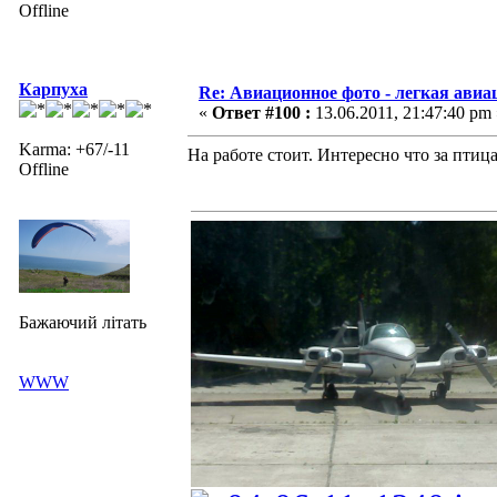
Offline
Карпуха
Re: Авиационное фото - легкая авиа
«
Ответ #100 :
13.06.2011, 21:47:40 pm 
Karma: +67/-11
На работе стоит. Интересно что за птиц
Offline
Бажаючий літать
WWW