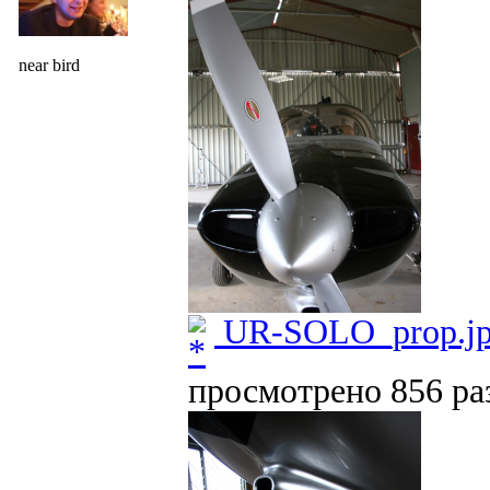
near bird
UR-SOLO_prop.j
просмотрено 856 раз