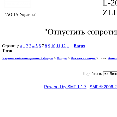
L-200D MOR
ZLIN 526 
"АОПА Украина"
"Отпустить сопротив
Страниц:
«
1
2
3
4
5
6
7
8
9
10
11
12
»
|
Вверх
Тэги:
Украинский авиационный форум
>
Форум
>
Легкая авиация
> Тема:
Авиац
Перейти в:
Powered by SMF 1.1.7
|
SMF © 2006-2