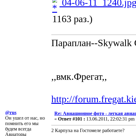
04-06-11_1240.jp
1163 раз.)
Параплан--Skywalk C
,,вмк.Фрегат,,
http://forum.fregat.
@rus
Re: Авиационное фото - легкая авиа
Он ушел от нас, но
«
Ответ #101 :
13.06.2011, 22:02:31 pm 
помнить его мы
будем всегда
2 Карпуха на Гостомеле работаете?
Авиаторы