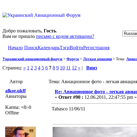
Добро пожаловать,
Гость
.
Вам не пришло
письмо с кодом активации?
Начало
Поиск
Календарь
Тэги
Войти
Регистрация
Украинский авиационный форум
>
Форум
>
Легкая авиация
> Тема:
Авиац
Страниц:
«
1
2
3
4
5
6
7
8
9
10
11
12
»
|
Вниз
Автор
Тема: Авиационное фото - легкая авиаци
alkor.ukff
Re: Авиационное фото - легкая авиа
Авиаторы
«
Ответ #90 :
12.06.2011, 22:47:55 pm »
Karma: +8/-0
Tabasco 11/06/11
Offline