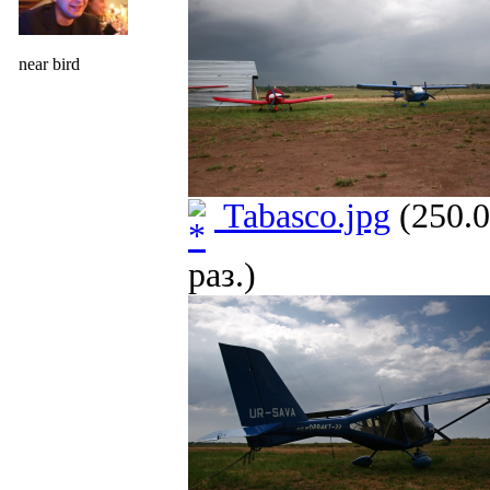
near bird
Tabasco.jpg
(250.0
раз.)