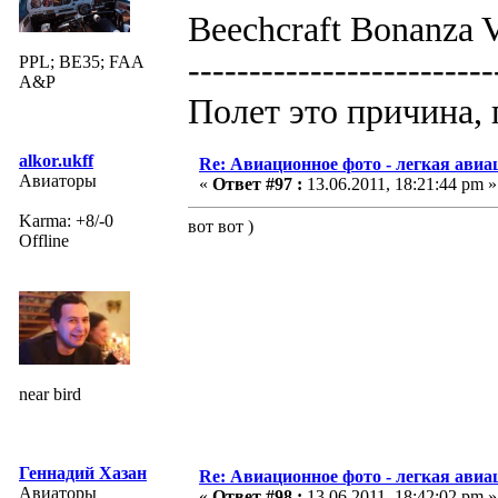
Beechcraft Bonanza V
-------------------------
PPL; BE35; FAA
A&P
Полет это причина, 
alkor.ukff
Re: Авиационное фото - легкая авиа
Авиаторы
«
Ответ #97 :
13.06.2011, 18:21:44 pm »
Karma: +8/-0
вот вот )
Offline
near bird
Геннадий Хазан
Re: Авиационное фото - легкая авиа
Авиаторы
«
Ответ #98 :
13.06.2011, 18:42:02 pm »