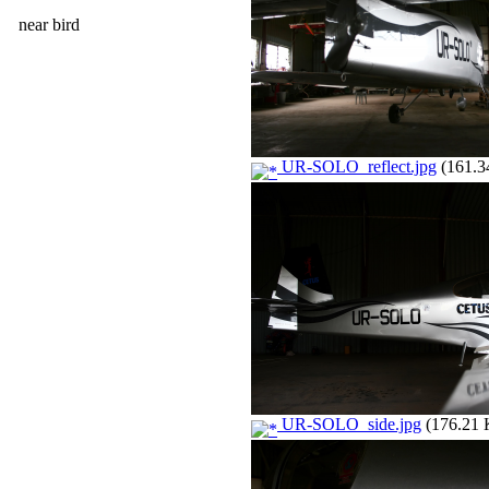
near bird
UR-SOLO_reflect.jpg
(161.3
UR-SOLO_side.jpg
(176.21 