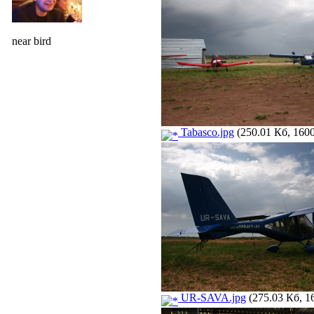
near bird
Tabasco.jpg
(250.01 Кб, 1600
UR-SAVA.jpg
(275.03 Кб, 1