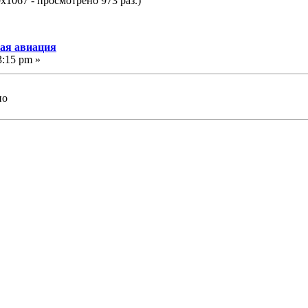
x1067 - просмотрено 973 раз.)
кая авиация
3:15 pm »
но