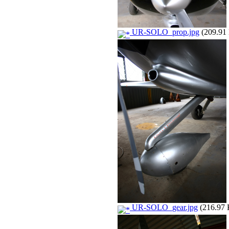
UR-SOLO_prop.jpg
(209.91 
UR-SOLO_gear.jpg
(216.97 