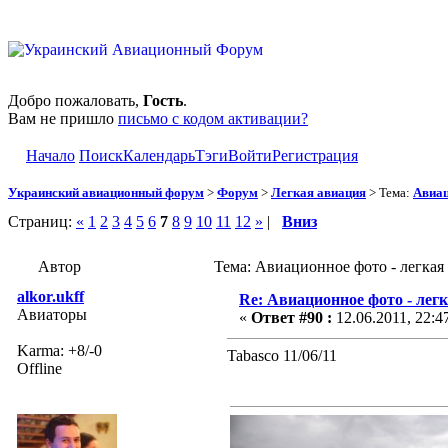
Добро пожаловать,
Гость
.
Вам не пришло
письмо с кодом активации?
Начало
Поиск
Календарь
Тэги
Войти
Регистрация
Украинский авиационный форум
>
Форум
>
Легкая авиация
> Тема:
Авиац
Страниц:
«
1
2
3
4
5
6
7
8
9
10
11
12
»
|
Вниз
Автор
Тема: Авиационное фото - легкая
alkor.ukff
Re: Авиационное фото - лег
Авиаторы
«
Ответ #90 :
12.06.2011, 22:4
Karma: +8/-0
Tabasco 11/06/11
Offline