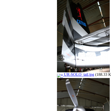
UR-SOLO_tail.jpg
(188.33 К