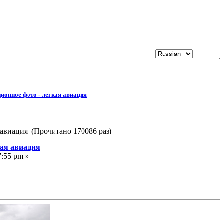
ионное фото - легкая авиация
 авиация (Прочитано 170086 раз)
кая авиация
7:55 pm »