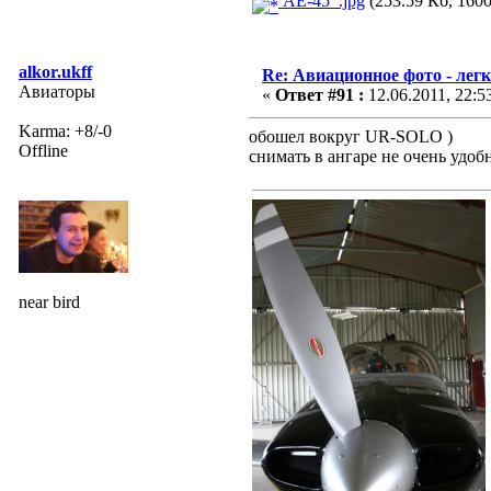
AE-45_.jpg
(253.59 Кб, 1600
alkor.ukff
Re: Авиационное фото - лег
Авиаторы
«
Ответ #91 :
12.06.2011, 22:5
Karma: +8/-0
обошел вокруг UR-SOLO )
Offline
снимать в ангаре не очень удоб
near bird