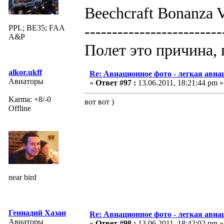
Beechcraft Bonanza V
-------------------------
PPL; BE35; FAA
A&P
Полет это причина, 
alkor.ukff
Re: Авиационное фото - легкая авиа
Авиаторы
«
Ответ #97 :
13.06.2011, 18:21:44 pm »
Karma: +8/-0
вот вот )
Offline
near bird
Геннадий Хазан
Re: Авиационное фото - легкая авиа
Авиаторы
«
Ответ #98 :
13.06.2011, 18:42:02 pm »