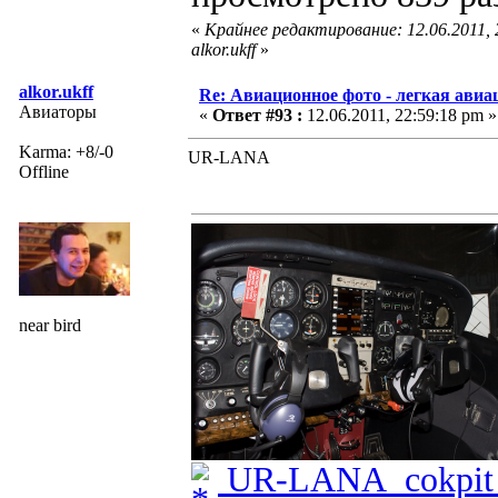
«
Крайнее редактирование: 12.06.2011,
alkor.ukff
»
alkor.ukff
Re: Авиационное фото - легкая авиа
Авиаторы
«
Ответ #93 :
12.06.2011, 22:59:18 pm »
Karma: +8/-0
UR-LANA
Offline
near bird
UR-LANA_cokpit_