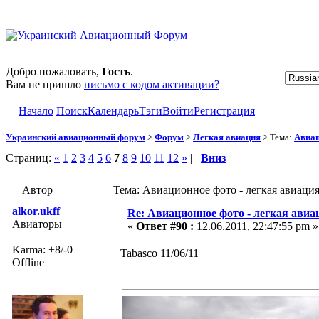
Добро пожаловать,
Гость
.
Вам не пришло
письмо с кодом активации?
Начало
Поиск
Календарь
Тэги
Войти
Регистрация
Украинский авиационный форум
>
Форум
>
Легкая авиация
> Тема:
Авиац
Страниц:
«
1
2
3
4
5
6
7
8
9
10
11
12
»
|
Вниз
Автор
Тема: Авиационное фото - легкая авиаци
alkor.ukff
Re: Авиационное фото - легкая авиа
Авиаторы
«
Ответ #90 :
12.06.2011, 22:47:55 pm »
Karma: +8/-0
Tabasco 11/06/11
Offline