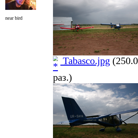
near bird
Tabasco.jpg
(250.0
раз.)