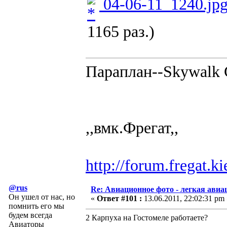
04-06-11_1240.jp
1165 раз.)
Параплан--Skywalk C
,,вмк.Фрегат,,
http://forum.fregat.
@rus
Re: Авиационное фото - легкая авиа
Он ушел от нас, но
«
Ответ #101 :
13.06.2011, 22:02:31 pm 
помнить его мы
будем всегда
2 Карпуха на Гостомеле работаете?
Авиаторы