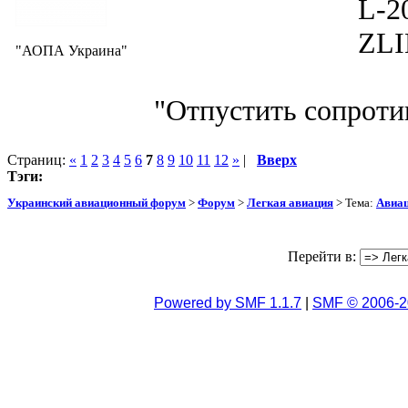
L-200D MOR
ZLIN 526 
"АОПА Украина"
"Отпустить сопротив
Страниц:
«
1
2
3
4
5
6
7
8
9
10
11
12
»
|
Вверх
Тэги:
Украинский авиационный форум
>
Форум
>
Легкая авиация
> Тема:
Авиац
Перейти в:
Powered by SMF 1.1.7
|
SMF © 2006-2