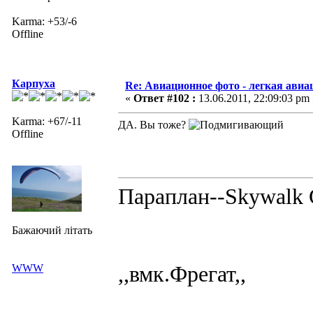
Karma: +53/-6
Offline
Карпуха
Re: Авиационное фото - легкая авиа
«
Ответ #102 :
13.06.2011, 22:09:03 pm 
Karma: +67/-11
ДА. Вы тоже?
Offline
Параплан--Skywalk C
Бажаючий літать
,,вмк.Фрегат,,
WWW