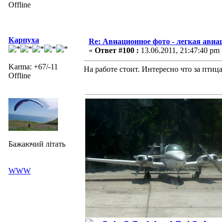
Offline
Карпуха
Re: Авиационное фото - легкая авиа
«
Ответ #100 :
13.06.2011, 21:47:40 pm 
Karma: +67/-11
На работе стоит. Интересно что за птиц
Offline
Бажаючий літать
WWW