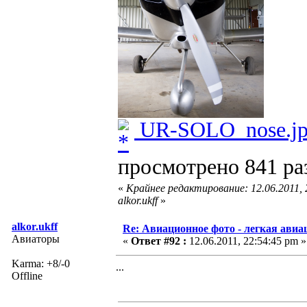
UR-SOLO_nose.j
просмотрено 841 раз
«
Крайнее редактирование: 12.06.2011,
alkor.ukff
»
alkor.ukff
Re: Авиационное фото - легкая авиа
Авиаторы
«
Ответ #92 :
12.06.2011, 22:54:45 pm »
Karma: +8/-0
...
Offline