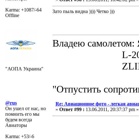
Karma: +1087/-64
Зато пыль видна )))) Четко )))
Offline
Владею самолето
L-200D MOR
ZLIN 526 
"АОПА Украина"
"Отпустить сопротив
@rus
Re: Авиационное фото - легкая авиа
Он ушел от нас, но
«
Ответ #99 :
13.06.2011, 20:37:37 pm »
помнить его мы
будем всегда
Авиаторы
Karma: +53/-6