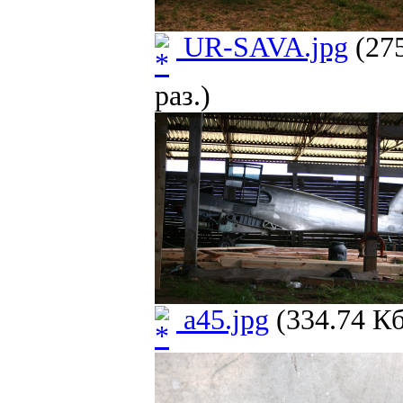
UR-SAVA.jpg
(275
раз.)
a45.jpg
(334.74 Кб