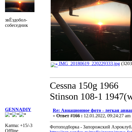
звЁздобол-
собеседник
IMG_20180619_220229333.jpg
(3203
Cessna 150g 1966
Stinson 108-1 1947(
GENNADIY
Re: Авиационное фото - легкая авиа
«
Ответ #166 :
12.01.2022, 09:24:27 am 
Karma: +15/-3
Фотоподборка - Запорожский Аэроклуб.
Offline