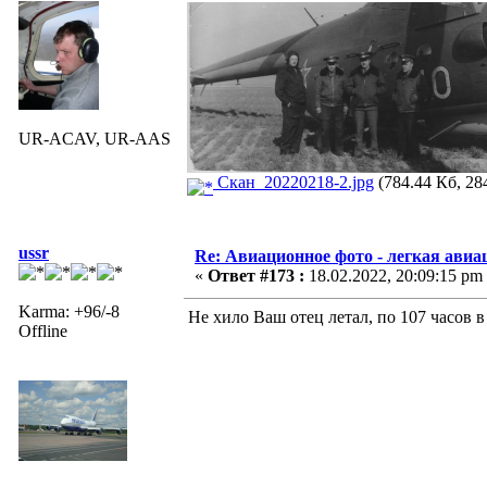
UR-ACAV, UR-AAS
Скан_20220218-2.jpg
(784.44 Кб, 28
ussr
Re: Авиационное фото - легкая авиа
«
Ответ #173 :
18.02.2022, 20:09:15 pm
Karma: +96/-8
Не хило Ваш отец летал, по 107 часов 
Offline