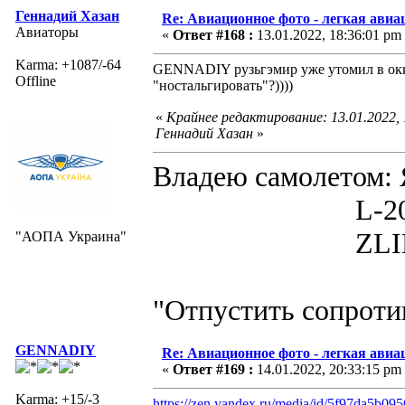
Геннадий Хазан
Re: Авиационное фото - легкая авиа
Авиаторы
«
Ответ #168 :
13.01.2022, 18:36:01 pm
Karma: +1087/-64
GENNADIY рузьгэмир уже утомил в окк
Offline
"ностальгировать"?))))
«
Крайнее редактирование: 13.01.2022,
Геннадий Хазан
»
Владею самолето
L-200D MOR
ZLIN 526 
"АОПА Украина"
"Отпустить сопротив
GENNADIY
Re: Авиационное фото - легкая авиа
«
Ответ #169 :
14.01.2022, 20:33:15 pm
Karma: +15/-3
https://zen.yandex.ru/media/id/5f97da5b