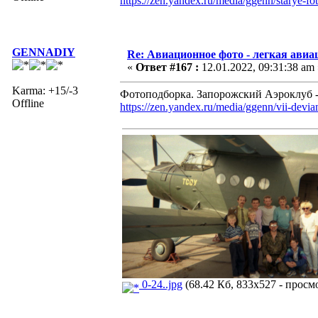
https://zen.yandex.ru/media/ggenn/starye-f
GENNADIY
Re: Авиационное фото - легкая авиа
«
Ответ #167 :
12.01.2022, 09:31:38 am 
Karma: +15/-3
Фотоподборка. Запорожский Аэроклуб -
Offline
https://zen.yandex.ru/media/ggenn/vii-dev
0-24..jpg
(68.42 Кб, 833x527 - просмо