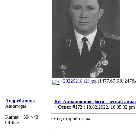
_20220218 (2).jpg
(1477.67 Кб, 2476x
Андрей-пилот
Re: Авиационное фото - легкая авиа
Авиаторы
«
Ответ #172 :
18.02.2022, 16:05:02 pm
Karma: +394/-43
Отец второй слева.
Offline