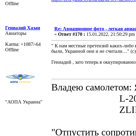
Offline
Геннадий Хазан
Re: Авиационное фото - легкая авиа
Авиаторы
«
Ответ #170 :
15.01.2022, 21:50:29 pm
Karma: +1087/-64
" К нам местные претензий каких-либо 
Offline
были, Украиной они и не считали…" (с)
Геннадий , зато теперь в оккупированн
Владею самолето
L-200D MOR
"АОПА Украина"
ZLIN 526 
"Отпустить сопротив