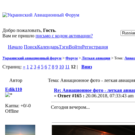
Добро пожаловать,
Гость
.
Вам не пришло
письмо с кодом активации?
Начало
Поиск
Календарь
Тэги
Войти
Регистрация
Украинский авиационный форум
>
Форум
>
Легкая авиация
> Тема:
Авиац
Страниц:
«
1
2
3
4
5
6
7
8
9
10
11
12
|
Вниз
Автор
Тема: Авиационное фото - легкая авиаци
Edik110
Re: Авиационное фото - легкая авиа
«
Ответ #165 :
20.06.2018, 07:33:43 am 
Karma: +0/-0
Сегодня вечером...
Offline