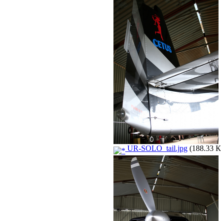
UR-SOLO_tail.jpg
(188.33 К