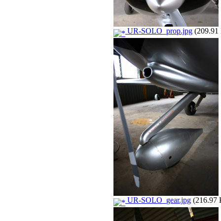
UR-SOLO_prop.jpg
(209.91 
UR-SOLO_gear.jpg
(216.97 