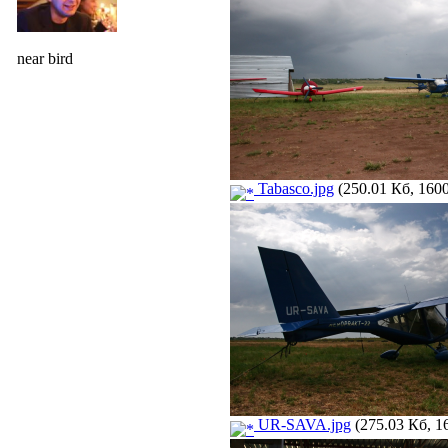
near bird
Tabasco.jpg
(250.01 Кб, 1600
UR-SAVA.jpg
(275.03 Кб, 1