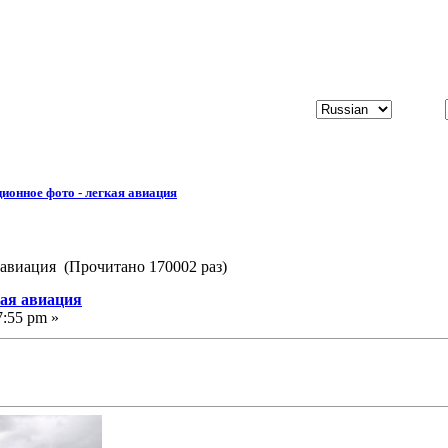
ионное фото - легкая авиация
 авиация (Прочитано 170002 раз)
кая авиация
7:55 pm »