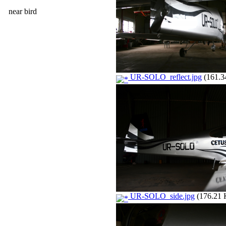
near bird
UR-SOLO_reflect.jpg
(161.3
UR-SOLO_side.jpg
(176.21 