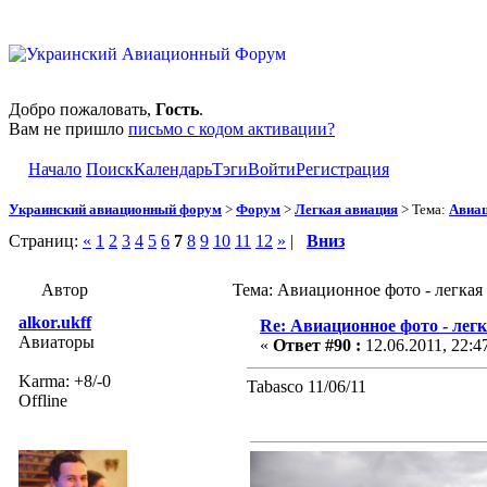
Добро пожаловать,
Гость
.
Вам не пришло
письмо с кодом активации?
Начало
Поиск
Календарь
Тэги
Войти
Регистрация
Украинский авиационный форум
>
Форум
>
Легкая авиация
> Тема:
Авиац
Страниц:
«
1
2
3
4
5
6
7
8
9
10
11
12
»
|
Вниз
Автор
Тема: Авиационное фото - легкая
alkor.ukff
Re: Авиационное фото - лег
Авиаторы
«
Ответ #90 :
12.06.2011, 22:4
Karma: +8/-0
Tabasco 11/06/11
Offline