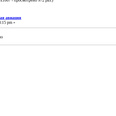
x1067 - просмотрено 972 раз.)
кая авиация
3:15 pm »
но