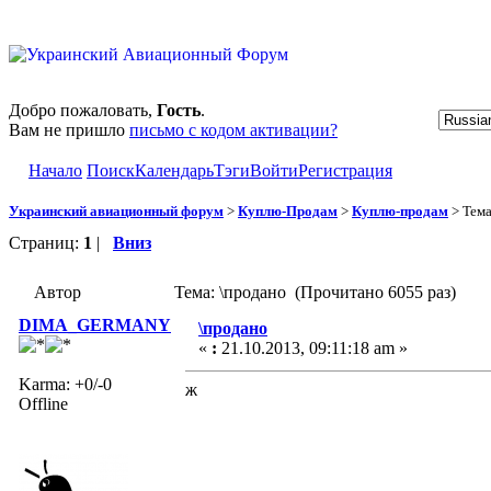
Добро пожаловать,
Гость
.
Вам не пришло
письмо с кодом активации?
Начало
Поиск
Календарь
Тэги
Войти
Регистрация
Украинский авиационный форум
>
Куплю-Продам
>
Куплю-продам
> Тем
Страниц:
1
|
Вниз
Автор
Тема: \продано (Прочитано 6055 раз)
DIMA_GERMANY
\продано
«
:
21.10.2013, 09:11:18 am »
Karma: +0/-0
ж
Offline