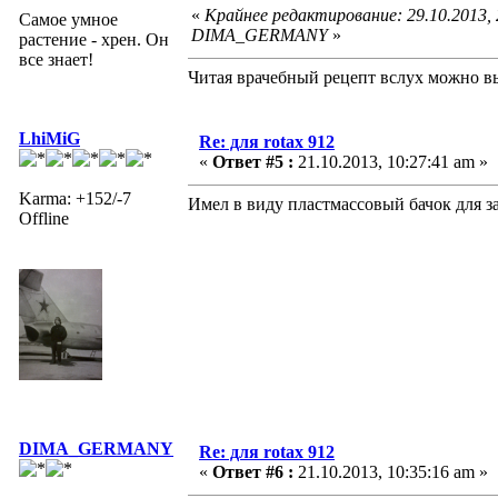
«
Крайнее редактирование: 29.10.2013,
Самое умное
DIMA_GERMANY
»
растение - хрен. Он
все знает!
Читая врачебный рецепт вслух можно вы
LhiMiG
Re: для rotax 912
«
Ответ #5 :
21.10.2013, 10:27:41 am »
Karma: +152/-7
Имел в виду пластмассовый бачок для 
Offline
DIMA_GERMANY
Re: для rotax 912
«
Ответ #6 :
21.10.2013, 10:35:16 am »