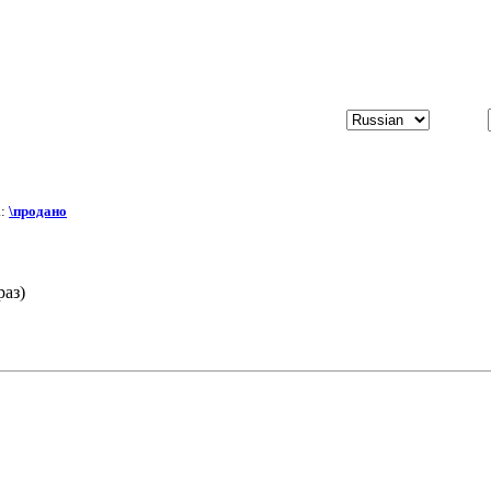
а:
\продано
раз)