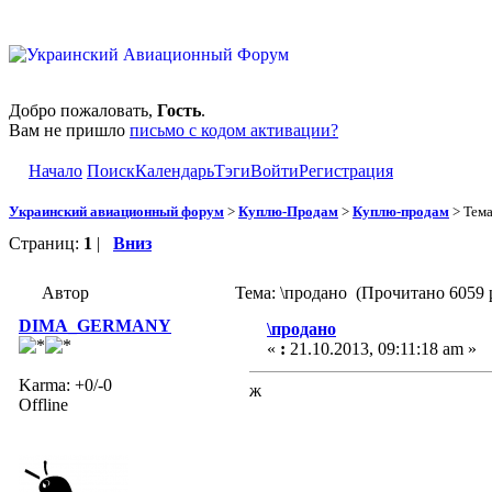
Добро пожаловать,
Гость
.
Вам не пришло
письмо с кодом активации?
Начало
Поиск
Календарь
Тэги
Войти
Регистрация
Украинский авиационный форум
>
Куплю-Продам
>
Куплю-продам
> Тем
Страниц:
1
|
Вниз
Автор
Тема: \продано (Прочитано 6059 
DIMA_GERMANY
\продано
«
:
21.10.2013, 09:11:18 am »
Karma: +0/-0
ж
Offline