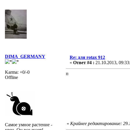
DIMA_GERMANY
Re: для rotax 912
«
Ответ #4 :
21.10.2013, 09:33
Karma: +0/-0
п
Offline
«
Крайнее редактирование: 29
Самое умное растение -
хрен. Он все знает!