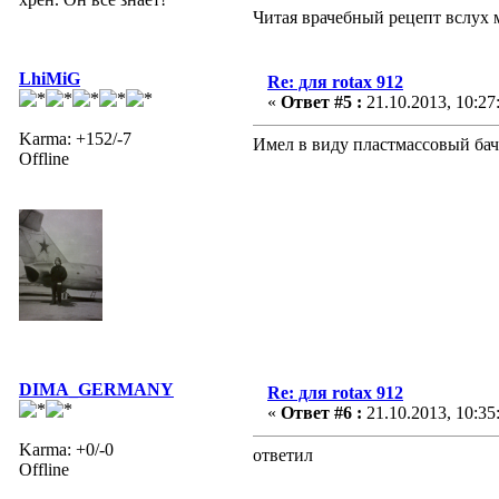
Читая врачебный рецепт вслух 
LhiMiG
Re: для rotax 912
«
Ответ #5 :
21.10.2013, 10:27
Karma: +152/-7
Имел в виду пластмассовый ба
Offline
DIMA_GERMANY
Re: для rotax 912
«
Ответ #6 :
21.10.2013, 10:35
Karma: +0/-0
ответил
Offline