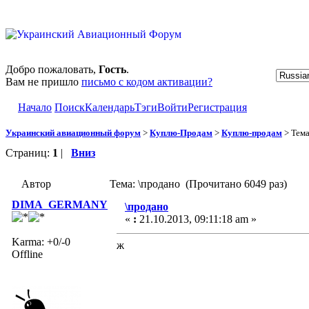
Добро пожаловать,
Гость
.
Вам не пришло
письмо с кодом активации?
Начало
Поиск
Календарь
Тэги
Войти
Регистрация
Украинский авиационный форум
>
Куплю-Продам
>
Куплю-продам
> Тем
Страниц:
1
|
Вниз
Автор
Тема: \продано (Прочитано 6049 раз)
DIMA_GERMANY
\продано
«
:
21.10.2013, 09:11:18 am »
Karma: +0/-0
ж
Offline