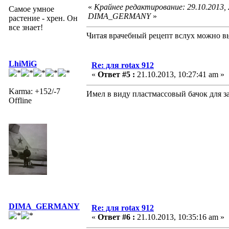
«
Крайнее редактирование: 29.10.2013,
Самое умное
DIMA_GERMANY
»
растение - хрен. Он
все знает!
Читая врачебный рецепт вслух можно вы
LhiMiG
Re: для rotax 912
«
Ответ #5 :
21.10.2013, 10:27:41 am »
Karma: +152/-7
Имел в виду пластмассовый бачок для 
Offline
DIMA_GERMANY
Re: для rotax 912
«
Ответ #6 :
21.10.2013, 10:35:16 am »