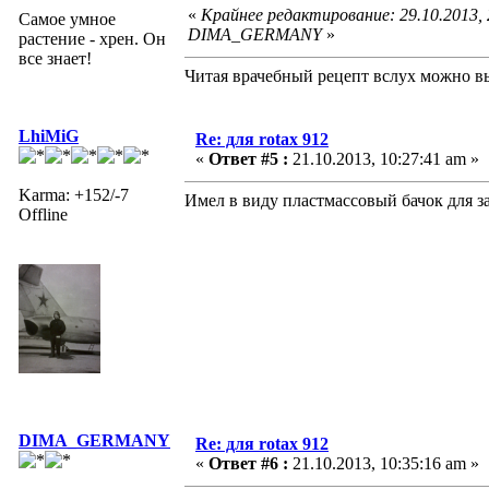
«
Крайнее редактирование: 29.10.2013,
Самое умное
DIMA_GERMANY
»
растение - хрен. Он
все знает!
Читая врачебный рецепт вслух можно вы
LhiMiG
Re: для rotax 912
«
Ответ #5 :
21.10.2013, 10:27:41 am »
Karma: +152/-7
Имел в виду пластмассовый бачок для 
Offline
DIMA_GERMANY
Re: для rotax 912
«
Ответ #6 :
21.10.2013, 10:35:16 am »