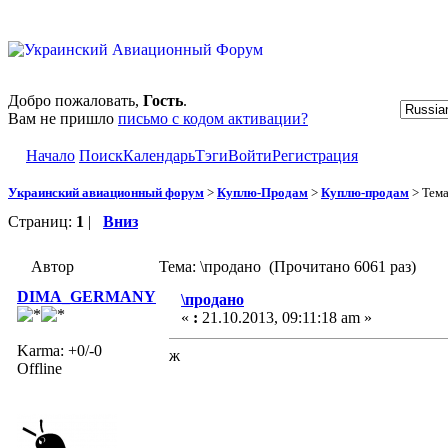
Добро пожаловать,
Гость
.
Вам не пришло
письмо с кодом активации?
Начало
Поиск
Календарь
Тэги
Войти
Регистрация
Украинский авиационный форум
>
Куплю-Продам
>
Куплю-продам
> Тем
Страниц:
1
|
Вниз
Автор
Тема: \продано (Прочитано 6061 раз)
DIMA_GERMANY
\продано
«
:
21.10.2013, 09:11:18 am »
Karma: +0/-0
ж
Offline