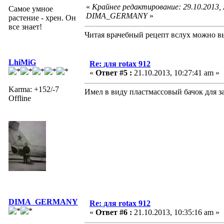
«
Крайнее редактирование: 29.10.2013,
Самое умное
DIMA_GERMANY
»
растение - хрен. Он
все знает!
Читая врачебный рецепт вслух можно вы
LhiMiG
Re: для rotax 912
«
Ответ #5 :
21.10.2013, 10:27:41 am »
Karma: +152/-7
Имел в виду пластмассовый бачок для 
Offline
DIMA_GERMANY
Re: для rotax 912
«
Ответ #6 :
21.10.2013, 10:35:16 am »