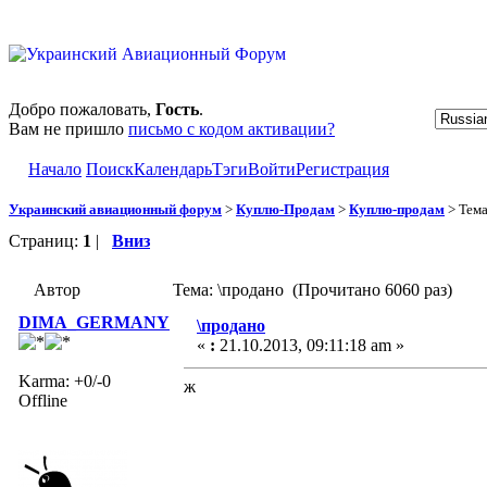
Добро пожаловать,
Гость
.
Вам не пришло
письмо с кодом активации?
Начало
Поиск
Календарь
Тэги
Войти
Регистрация
Украинский авиационный форум
>
Куплю-Продам
>
Куплю-продам
> Тем
Страниц:
1
|
Вниз
Автор
Тема: \продано (Прочитано 6060 раз)
DIMA_GERMANY
\продано
«
:
21.10.2013, 09:11:18 am »
Karma: +0/-0
ж
Offline