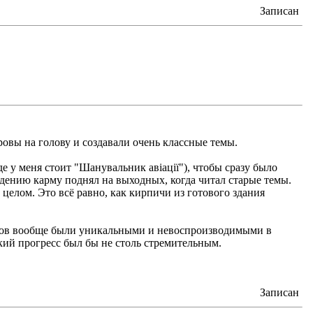
Записан
ровы на голову и создавали очень классные темы.
 у меня стоит "Шанувальник авіації"), чтобы сразу было
едению карму поднял на выходных, когда читал старые темы.
 целом. Это всё равно, как кирпичи из готового здания
стов вообще были уникальными и невоспроизводимыми в
кий прогресс был бы не столь стремительным.
Записан