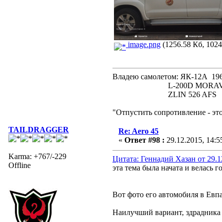
image.png
(1256.58 Кб, 1024
Владею самолетом: ЯК-12А
L-200D MORAVA 19
ZLIN 526 AFS 19
"Отпустить сопротивление - эт
TAILDRAGGER
Re: Aero 45
«
Ответ #98 :
29.12.2015, 14:5
Karma: +767/-229
Цитата: Геннадий Хазан от 29.1
Offline
эта тема была начата и велась
Вот фото его автомобиля в Евпа
Наилучший вариант, здрадника 