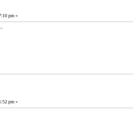
7:10 pm »
..
1:52 pm »