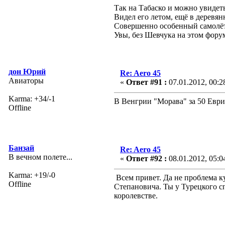
Так на Табаско и можно увидеть
Видел его летом, ещё в деревян
Совершенно особенный самолёт, ч
Увы, без Шевчука на этом форум
дон Юрий
Re: Aero 45
Авиаторы
«
Ответ #91 :
07.01.2012, 00:2
Karma: +34/-1
В Венгрии "Морава" за 50 Еври
Offline
Банзай
Re: Aero 45
В вечном полете...
«
Ответ #92 :
08.01.2012, 05:0
Karma: +19/-0
Всем привет. Да не проблема ку
Offline
Степановича. Ты у Турецкого сп
королевстве.