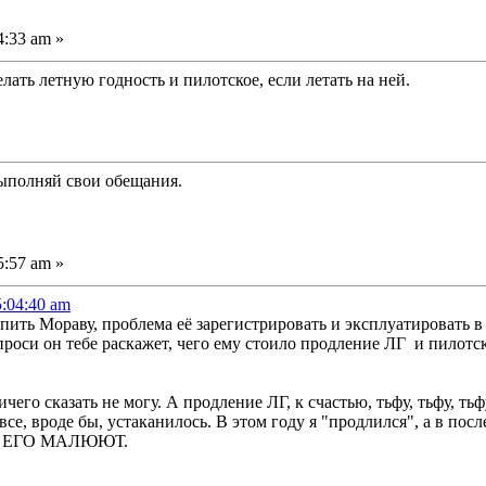
4:33 am »
елать летную годность и пилотское, если летать на ней.
выполняй свои обещания.
5:57 am »
5:04:40 am
пить Мораву, проблема её зарегистрировать и эксплуатировать в 
роси он тебе раскажет, чего ему стоило продление ЛГ и пилотск
чего сказать не могу. А продление ЛГ, к счастью, тьфу, тьфу, 
се, вроде бы, устаканилось. В этом году я "продлился", а в посл
АК ЕГО МАЛЮЮТ.