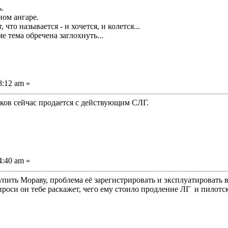
.
ном ангаре.
то называется - и хочется, и колется...
е тема обречена заглохнуть...
8:12 am »
ков сейчас продается с действующим СЛГ.
4:40 am »
пить Мораву, проблема её зарегистрировать и эксплуатировать в
роси он тебе раскажет, чего ему стоило продление ЛГ и пилотск