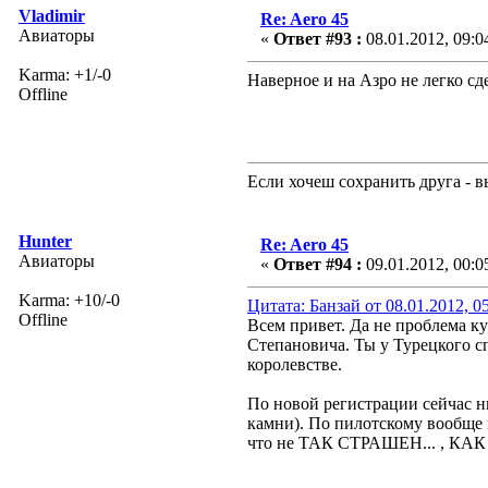
Vladimir
Re: Aero 45
Авиаторы
«
Ответ #93 :
08.01.2012, 09:0
Karma: +1/-0
Наверное и на Азро не легко сд
Offline
Если хочеш сохранить друга - 
Hunter
Re: Aero 45
Авиаторы
«
Ответ #94 :
09.01.2012, 00:0
Karma: +10/-0
Цитата: Банзай от 08.01.2012, 0
Offline
Всем привет. Да не проблема ку
Степановича. Ты у Турецкого сп
королевстве.
По новой регистрации сейчас ни
камни). По пилотскому вообще в
что не ТАК СТРАШЕН... , К