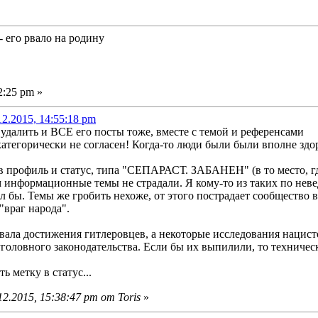
 его рвало на родину
2:25 pm »
.2015, 14:55:18 pm
удалить и ВСЕ его посты тоже, вместе с темой и референсами
категорически не согласен! Когда-то люди были были вполне здо
 профиль и статус, типа "СЕПАРАСТ. ЗАБАНЕН" (в то место, где
ом информационные темы не страдали. Я кому-то из таких по нев
л бы. Темы же гробить нехоже, от этого пострадает сообщество в
"враг народа".
овала достижения гитлеровцев, а некоторые исследования наци
уголовного законодательства. Если бы их выпилили, то техничес
ь метку в статус...
2.2015, 15:38:47 pm от Toris
»