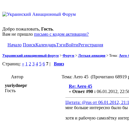
Добро пожаловать,
Гость
.
Вам не пришло
письмо с кодом активации?
Начало
Поиск
Календарь
Тэги
Войти
Регистрация
Украинский авиационный форум
>
Форум
>
Легкая авиация
> Тема:
Aero 
Страниц:
«
1
2
3
4
5
6
7
|
Вниз
Автор
Тема: Aero 45 (Прочитано 68919 
yuriydnepr
Re: Aero 45
Гость
«
Ответ #90 :
06.01.2012, 22:5
Цитата: @rus от 06.01.2012, 21:
мне больше интересно было бы 
хотя и рабочую самолётку инте