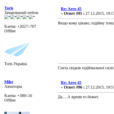
Toris
Re: Aero 45
Зачарований небом
«
Ответ #95 :
27.12.2015, 19:1
Якщо кому цікаво, підійму тему.
Karma: +2027/-707
Offline
Toris.Україна
Секта свідків підіймальної сили
Mike
Re: Aero 45
Авиаторы
«
Ответ #96 :
27.12.2015, 19:5
Karma: +389/-16
Да.... А время то бежит.
Offline