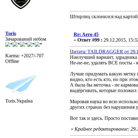
Штирлиц склонился над картой-
Toris
Re: Aero 45
Зачарований небом
«
Ответ #99 :
29.12.2015, 15:3
Цитата: TAILDRAGGER от 29.12
Karma: +2027/-707
Наилучший вариант, здрадника 
Offline
Не-не-не, удалять ВСЕ посты - 
Лучше придумать какую метку в
видно, кто есть кто, но при эт
А была бы меточка - не кармова
выдёргивать, которые положил 
Toris.Україна
Мировая наука во всю использ
других странах без нарушения 
Вот так и здесь. Просто поставит
«
Крайнее редактирование: 29.1