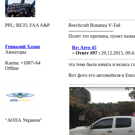
PPL; BE35; FAA A&P
Beechcraft Bonanza V-Tail
------------------------------
Полет это причина, пункт назн
Геннадий Хазан
Re: Aero 45
Авиаторы
«
Ответ #97 :
29.12.2015, 09:4
Karma: +1087/-64
эта тема была начата и велась
Offline
Вот фото его автомобиля в Евпа
"АОПА Украина"