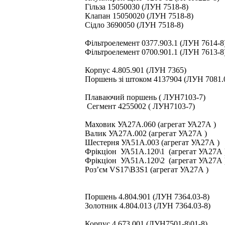
Гільза 15050030 (ЛУН 7518-8)
Клапан 15050020 (ЛУН 7518-8)
Сідло 3690050 (ЛУН 7518-8)
Фільтроелемент 0377.903.1 (ЛУН 7614-8
Фільтроелемент 0700.901.1 (ЛУН 7613-8
Корпус 4.805.901 (ЛУН 7365)
Поршень зі штоком 4137904 (ЛУН 7081.
Плаваючий поршень ( ЛУН7103-7)
Сегмент 4255002 ( ЛУН7103-7)
Маховик УА27А.060 (агрегат УА27А )
Валик УА27А.002 (агрегат УА27А )
Шестерня УА51А.003 (агрегат УА27А )
Фрікціон УА51А.120\1 (агрегат УА27А 
Фрікціон УА51А.120\2 (агрегат УА27А 
Роз’єм VS17\B3S1 (агрегат УА27А )
Поршень 4.804.901 (ЛУН 7364.03-8)
Золотник 4.804.013 (ЛУН 7364.03-8)
Корпус 4.673.001 (ЛУН7501-8\01-8)