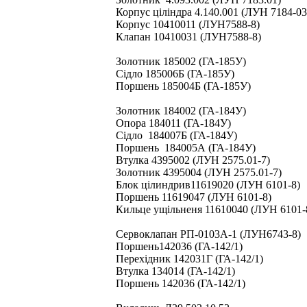
Корпус ціліндра 4.140.001 (ЛУН 7184-03
Корпус 10410011 (ЛУН7588-8)
Клапан 10410031 (ЛУН7588-8)
Золотник 185002 (ГА-185У)
Сідло 185006Б (ГА-185У)
Поршень 185004Б (ГА-185У)
Золотник 184002 (ГА-184У)
Опора 184011 (ГА-184У)
Сідло 184007Б (ГА-184У)
Поршень 184005А (ГА-184У)
Втулка 4395002 (ЛУН 2575.01-7)
Золотник 4395004 (ЛУН 2575.01-7)
Блок цілиндрив11619020 (ЛУН 6101-8)
Поршень 11619047 (ЛУН 6101-8)
Кильце ущільненя 11610040 (ЛУН 6101-
Сервоклапан РП-0103А-1 (ЛУН6743-8)
Поршень142036 (ГА-142/1)
Перехідник 142031Г (ГА-142/1)
Втулка 134014 (ГА-142/1)
Поршень 142036 (ГА-142/1)