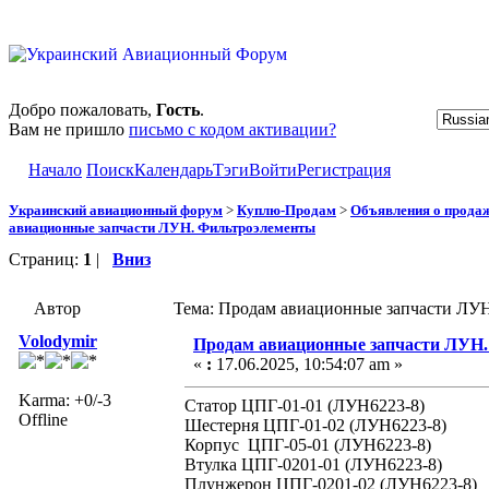
Добро пожаловать,
Гость
.
Вам не пришло
письмо с кодом активации?
Начало
Поиск
Календарь
Тэги
Войти
Регистрация
Украинский авиационный форум
>
Куплю-Продам
>
Объявления о прода
авиационные запчасти ЛУН. Фильтроэлементы
Страниц:
1
|
Вниз
Автор
Тема: Продам авиационные запчасти ЛУН
Volodymir
Продам авиационные запчасти ЛУН
«
:
17.06.2025, 10:54:07 am »
Karma: +0/-3
Статор ЦПГ-01-01 (ЛУН6223-8)
Offline
Шестерня ЦПГ-01-02 (ЛУН6223-8)
Корпус ЦПГ-05-01 (ЛУН6223-8)
Втулка ЦПГ-0201-01 (ЛУН6223-8)
Плунжерон ЦПГ-0201-02 (ЛУН6223-8)